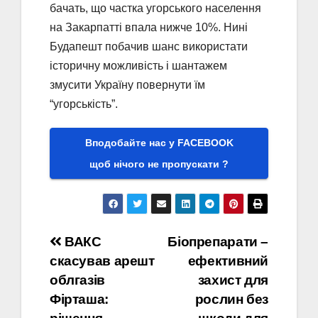
бачать, що частка угорського населення
на Закарпатті впала нижче 10%. Нині
Будапешт побачив шанс використати
історичну можливість і шантажем
змусити Україну повернути їм
“угорськість”.
Вподобайте нас у FACEBOOK
щоб нічого не пропускати ?
Навігація
ВАКС
Біопрепарати –
скасував арешт
ефективний
записів
облгазів
захист для
Фірташа:
рослин без