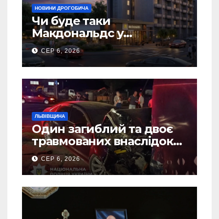
НОВИНИ ДРОГОБИЧА
Чи буде таки
Макдональдс у
Дрогобичі? (Фото)
СЕР 6, 2026
ЛЬВІВЩИНА
Один загиблий та двоє
травмованих внаслідок
ДТП на Самбірщині
СЕР 6, 2026