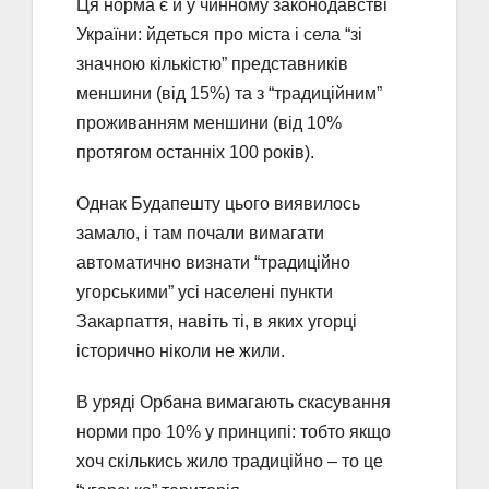
Ця норма є й у чинному законодавстві
України: йдеться про міста і села “зі
значною кількістю” представників
меншини (від 15%) та з “традиційним”
проживанням меншини (від 10%
протягом останніх 100 років).
Однак Будапешту цього виявилось
замало, і там почали вимагати
автоматично визнати “традиційно
угорськими” усі населені пункти
Закарпаття, навіть ті, в яких угорці
історично ніколи не жили.
В уряді Орбана вимагають скасування
норми про 10% у принципі: тобто якщо
хоч скількись жило традиційно – то це