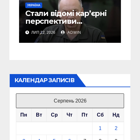
УКРАЇНА
Стали відомі кар’єрні
перспективи
Сирського після
ЛИП 22, 2026
ADMIN
звільнення з посади
Головкому ВСУ
КАЛЕНДАР ЗАПИСІВ
Серпень 2026
Пн
Вт
Ср
Чт
Пт
Сб
Нд
1
2