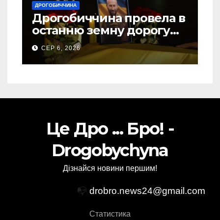
ДРОГОБИЧЧИНА
Дрогобиччина провела в
останню земну дорогу
свого Захисника – Олега
СЕР 6, 2026
Торського
Це Дро ... Бро! -
Drogobychyna
Дізнайся новини першим!
📭
drobro.news24@gmail.com
Статистика