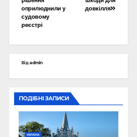
рішення
шкоди для
оприлюднили у
довкілля
судовому
реєстрі
Від
admin
ПОДІБНІ ЗАПИСИ
УКРАЇНА