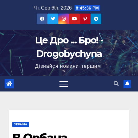
Перейти
Чт. Сер 6th, 2026
8:45:37 PM
до
вмісту
Це Дро ... Бро! -
Drogobychyna
Дізнайся новини першим!
УКРАЇНА
В Орбана