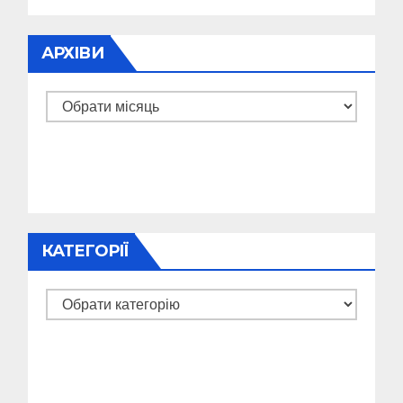
АРХІВИ
Архіви
КАТЕГОРІЇ
Категорії