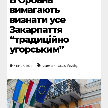
вимагають
визнати усе
Закарпаття
“традиційно
угорським”
,
,
#вимоги
#жах
#сусіди
ЧЕР 27, 2024