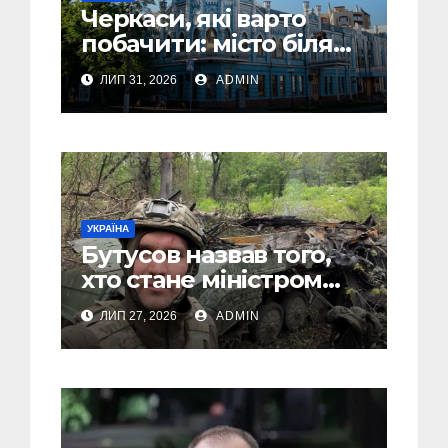
Черкаси, які варто
побачити: місто біля
Дніпра, зелені парки
ЛИП 31, 2026
ADMIN
та місця з особливою
атмосферою
УКРАЇНА
Бутусов назвав того,
хто стане міністром
оборони України, і
ЛИП 27, 2026
ADMIN
пояснив, чому інакше
не може бути