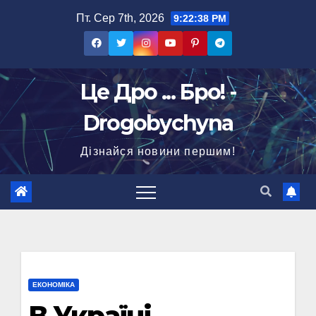
Перейти
Пт. Сер 7th, 2026
9:22:39 PM
до
вмісту
Це Дро ... Бро! -
Drogobychyna
Дізнайся новини першим!
ЕКОНОМІКА
В Україні