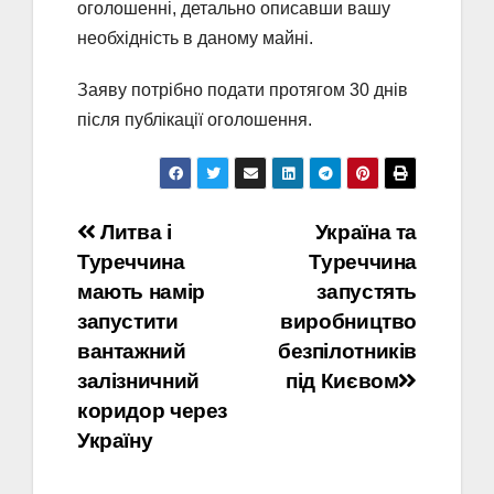
оголошенні, детально описавши вашу
необхідність в даному майні.
Заяву потрібно подати протягом 30 днів
після публікації оголошення.
Навігація
Литва і
Україна та
Туреччина
Туреччина
записів
мають намір
запустять
запустити
виробництво
вантажний
безпілотників
залізничний
під Києвом
коридор через
Україну