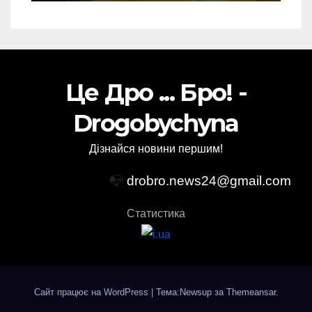
Це Дро ... Бро! -
Drogobychyna
Дізнайся новини першим!
📭
drobro.news24@gmail.com
Статистика
Сайт працює на WordPress
|
Тема:Newsup за
Themeansar
.