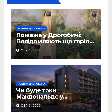
НОВИНИ ДРОГОБИЧА
Пожежа у Дрогобичі:
Повідомляють що горіло
5 гаражів (Відео)
СЕР 6, 2026
НОВИНИ ДРОГОБИЧА
Чи буде таки
Макдональдс у
Дрогобичі? (Фото)
СЕР 6, 2026