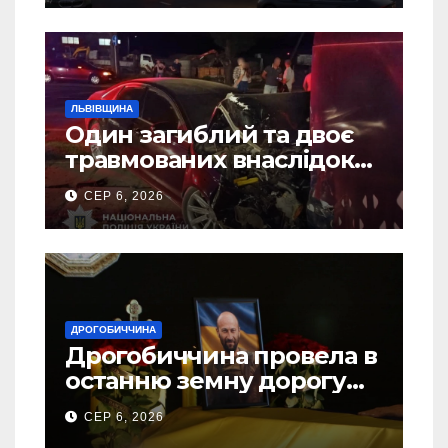
ЛЬВІВЩИНА
Один загиблий та двоє
травмованих внаслідок
ДТП на Самбірщині
СЕР 6, 2026
ДРОГОБИЧЧИНА
Дрогобиччина провела в
останню земну дорогу
свого Захисника – Олега
СЕР 6, 2026
Торського