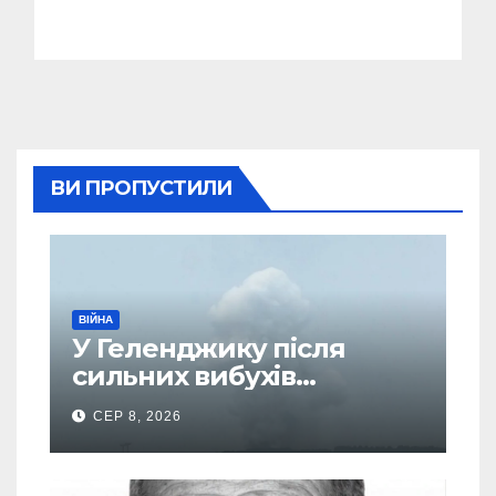
ВИ ПРОПУСТИЛИ
ВІЙНА
У Геленджику після
сильних вибухів
почалася масова
СЕР 8, 2026
евакуація