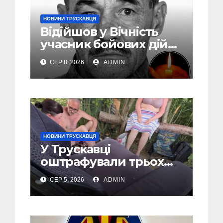
НОВИНИ ТРУСКАВЦЯ
Відійшов у Вічність
учасник бойових дій
Василь Іваникович зі
СЕР 8, 2026
ADMIN
Станилі
НОВИНИ ТРУСКАВЦЯ
У Трускавці
оштрафували трьох
відпочивальників за
СЕР 5, 2026
ADMIN
російську музику
(Відео)