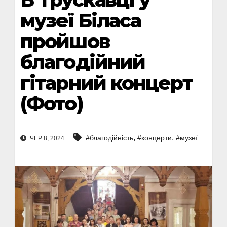
музеї Біласа
пройшов
благодійний
гітарний концерт
(Фото)
,
,
#благодійність
#концерти
#музеї
ЧЕР 8, 2024