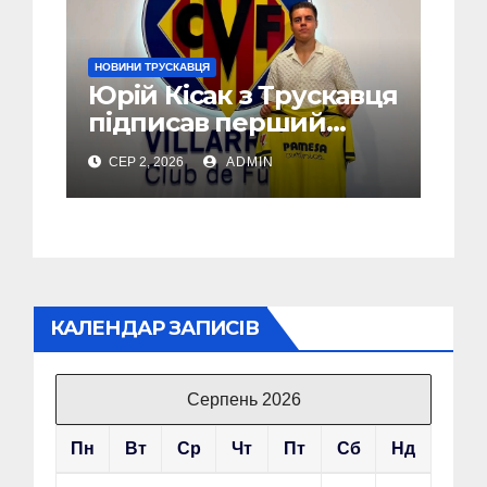
НОВИНИ ТРУСКАВЦЯ
Юрій Кісак з Трускавця
підписав перший
професійний контракт
СЕР 2, 2026
ADMIN
з Villarreal CF (Фото,
Відео)
КАЛЕНДАР ЗАПИСІВ
Серпень 2026
Пн
Вт
Ср
Чт
Пт
Сб
Нд