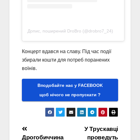
Допис, поширений DroBro (@drobro7_24)
Концерт вдався на славу. Під час події
збирали кошти для потреб поранених
воїнів.
Вподобайте нас у FACEBOOK
щоб нічого не пропускати ?
Навігація
У Трускавці
Дрогобиччина
проведуть