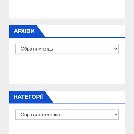
АРХІВИ
Архіви
КАТЕГОРІЇ
Категорії