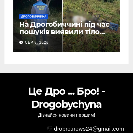
ДРОГОБИЧЧИНА
На Дрогобиччині під час
пошуків виявили тіло
зниклого чоловіка (Фото)
СЕР 8, 2026
Це Дро ... Бро! -
Drogobychyna
Дізнайся новини першим!
📭
drobro.news24@gmail.com