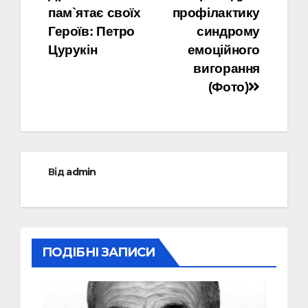
записів
пам`ятає своїх
профілактику
Героїв: Петро
синдрому
Цурукін
емоційного
вигорання
(Фото)
Від
admin
ПОДІБНІ ЗАПИСИ