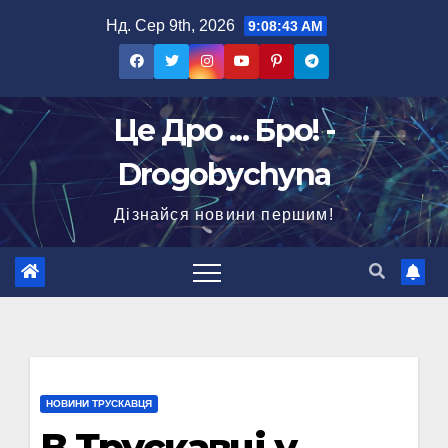
Перейти
Нд. Сер 9th, 2026
9:08:44 AM
до
вмісту
Це Дро ... Бро! -
Drogobychyna
Дізнайся новини першим!
НОВИНИ ТРУСКАВЦЯ
В Трускавці у