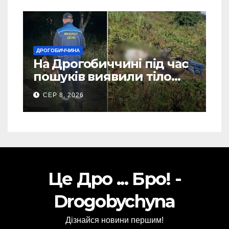
ДРОГОБИЧЧИНА
На Дрогобиччині під час
пошуків виявили тіло
зниклого чоловіка (Фото)
СЕР 8, 2026
Це Дро ... Бро! -
Drogobychyna
Дізнайся новини першим!