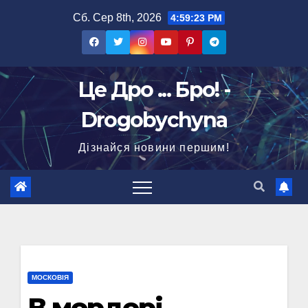
Перейти
Сб. Сер 8th, 2026
4:59:24 PM
до
вмісту
Це Дро ... Бро! -
Drogobychyna
Дізнайся новини першим!
МОСКОВІЯ
В мордорі