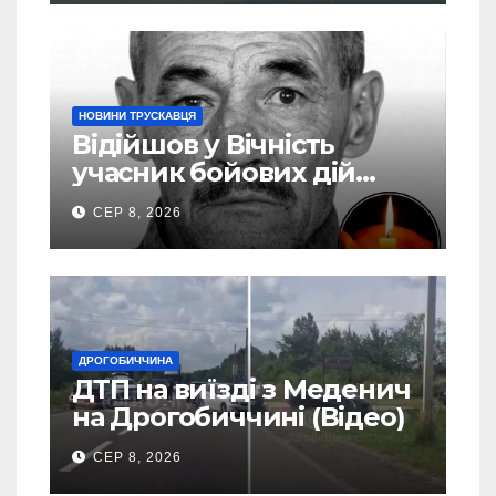
НОВИНИ ТРУСКАВЦЯ
Відійшов у Вічність
учасник бойових дій
Василь Іваникович зі
СЕР 8, 2026
Станилі
ДРОГОБИЧЧИНА
ДТП на виїзді з Меденич
на Дрогобиччині (Відео)
СЕР 8, 2026