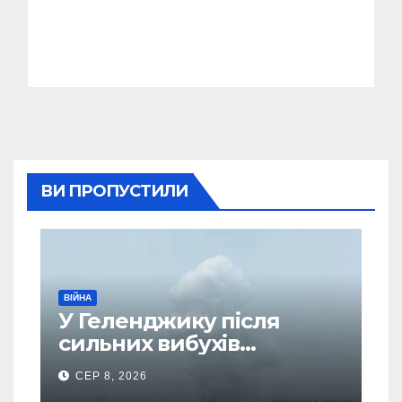
ВИ ПРОПУСТИЛИ
ВІЙНА
У Геленджику після
сильних вибухів
почалася масова
СЕР 8, 2026
евакуація