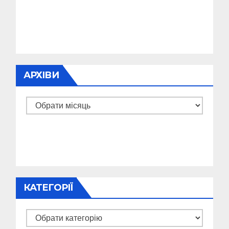
АРХІВИ
Архіви
КАТЕГОРІЇ
Категорії