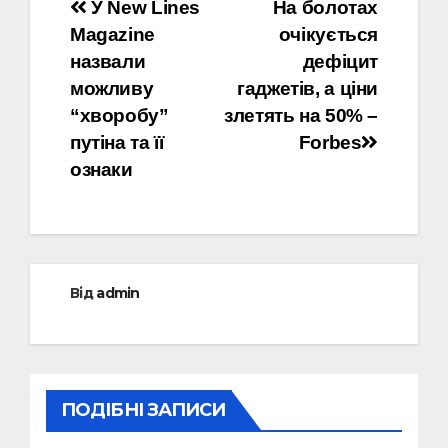
Навігація
У New Lines
На болотах
Magazine
очікується
записів
назвали
дефіцит
можливу
гаджетів, а ціни
“хворобу”
злетять на 50% –
путіна та її
Forbes
ознаки
Від
admin
ПОДІБНІ ЗАПИСИ