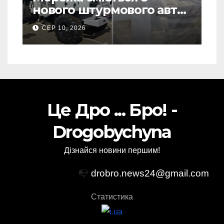
нового штурмового авто
Росії для фронту: перше
СЕР 10, 2026
Відео
Це Дро ... Бро! -
Drogobychyna
Дізнайся новини першим!
📭
drobro.news24@gmail.com
Статистика