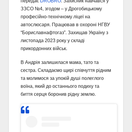
передає
DROBRO
. Захисник навчався у
ЗЗСО №4, згодом – у Дрогобицькому
професійно-технічному ліцеї на
автослюсаря. Працював в охороні НГВУ
“Бориславнафтогаз”. Захищав Україну з
листопада 2023 року у складі
прикордонних військ.
В Андрія залишилася мама, тато та
сестра. Складаємо щирі співчуття рідним
та молимося за упокій душі полеглого
воїна, який до останнього подиху та
биття серця боронив рідну землю.