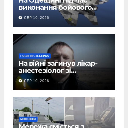
На Одещині під час
виконання бойового
завдання розбився
СЕР 10, 2026
МіГ-29: пілот
катапультувався
НОВИНИ СТЕБНИКА
На війні загинув лікар-
анестезіолог зі
Стебницької міської
СЕР 10, 2026
лікарні Роман Брятко
МОСКОВІЯ
Мережа сміється з