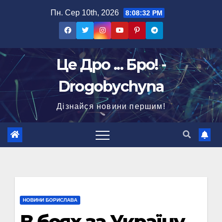
Перейти
Пн. Сер 10th, 2026
8:08:33 PM
до
вмісту
Це Дро ... Бро! -
Drogobychyna
Дізнайся новини першим!
НОВИНИ БОРИСЛАВА
В боях за Україну