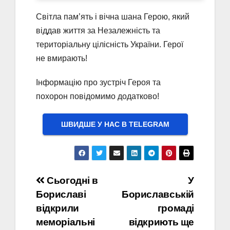
Світла пам’ять і вічна шана Герою, який
віддав життя за Незалежність та
територіальну цілісність України. Герої
не вмирають!
Інформацію про зустріч Героя та
похорон повідомимо додатково!
ШВИДШЕ У НАС В ТELEGRAM
Навігація
Сьогодні в
У
Бориславі
Бориславській
записів
відкрили
громаді
меморіальні
відкриють ще