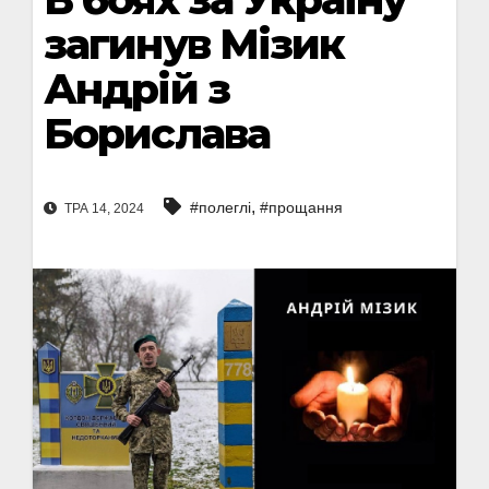
загинув Мізик
Андрій з
Борислава
,
#полеглі
#прощання
ТРА 14, 2024