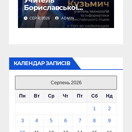
Учитель
Бориславської
громади – у ТОП-50
СЕР 4, 2026
ADMIN
найкращих педагогів
України!
КАЛЕНДАР ЗАПИСІВ
Серпень 2026
Пн
Вт
Ср
Чт
Пт
Сб
Нд
1
2
3
4
5
6
7
8
9