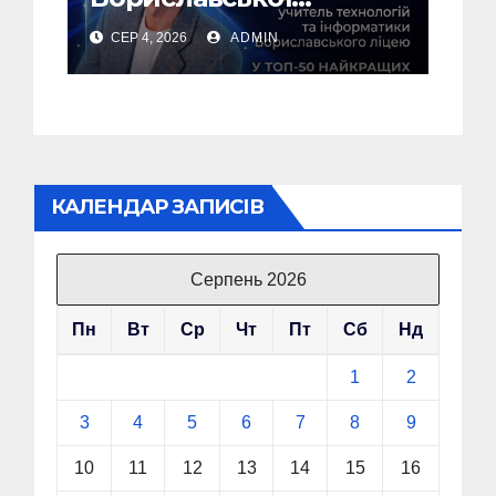
громади – у ТОП-50
СЕР 4, 2026
ADMIN
найкращих педагогів
України!
КАЛЕНДАР ЗАПИСІВ
Серпень 2026
Пн
Вт
Ср
Чт
Пт
Сб
Нд
1
2
3
4
5
6
7
8
9
10
11
12
13
14
15
16