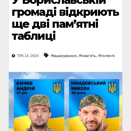
громаді відкриють
ще дві пам’ятні
таблиці
,
,
#вшанування
#пам'ять
#полеглі
ТРА 14, 2024