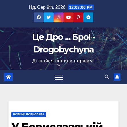
Перейти
Нд. Сер 9th, 2026
12:03:01 PM
до
вмісту
Це Дро ... Бро! -
Drogobychyna
Дізнайся новини першим!
НОВИНИ БОРИСЛАВА
У Бориславській