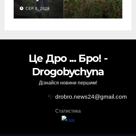
зниклого чоловіка (Фото)
СЕР 8, 2026
Це Дро ... Бро! -
Drogobychyna
Дізнайся новини першим!
📭
drobro.news24@gmail.com
Статистика