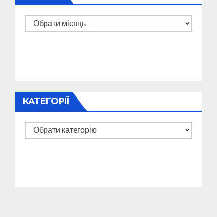
Архіви
КАТЕГОРІЇ
Категорії