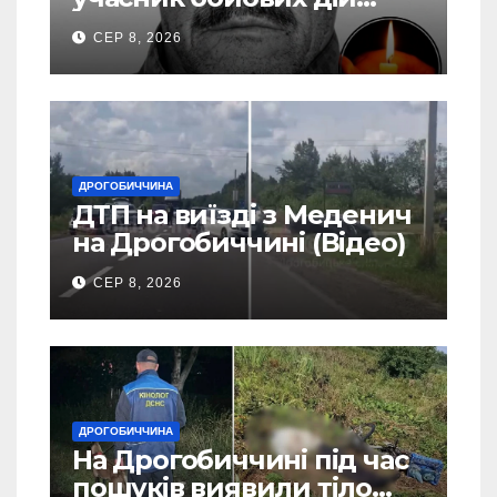
Василь Іваникович зі
СЕР 8, 2026
Станилі
ДРОГОБИЧЧИНА
ДТП на виїзді з Меденич
на Дрогобиччині (Відео)
СЕР 8, 2026
ДРОГОБИЧЧИНА
На Дрогобиччині під час
пошуків виявили тіло