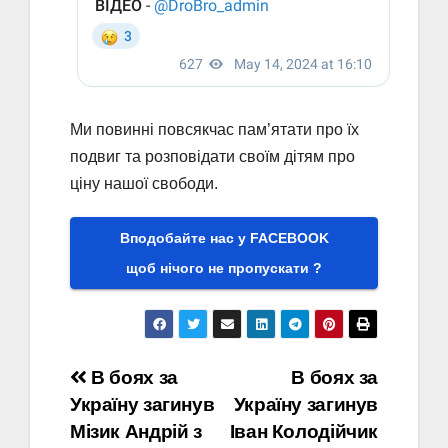
Ми повинні повсякчас пам’ятати про їх
подвиг та розповідати своїм дітям про
ціну нашої свободи.
Вподобайте нас у FACEBOOK
щоб нічого не пропускати ?
Навігація
В боях за
В боях за
Україну загинув
Україну загинув
записів
Мізик Андрій з
Іван Колодійчик