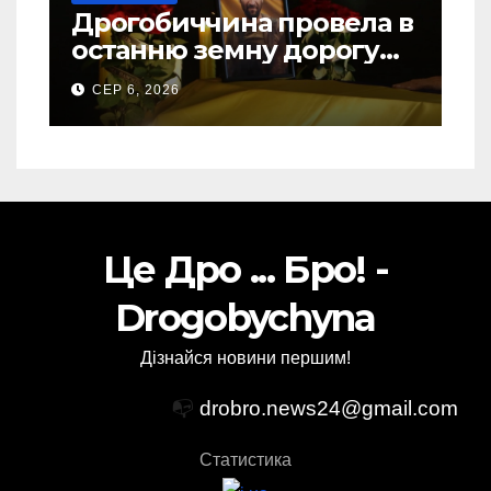
Дрогобиччина провела в
останню земну дорогу
свого Захисника – Олега
СЕР 6, 2026
Торського
Це Дро ... Бро! -
Drogobychyna
Дізнайся новини першим!
📭
drobro.news24@gmail.com
Статистика