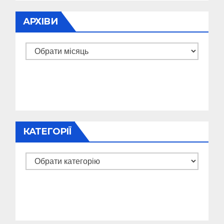
АРХІВИ
Архіви
КАТЕГОРІЇ
Категорії