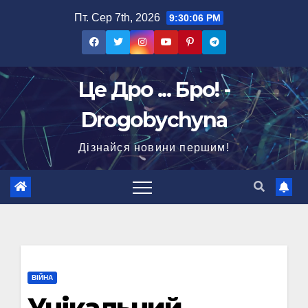
Перейти
Пт. Сер 7th, 2026
9:30:07 PM
до
вмісту
Це Дро ... Бро! -
Drogobychyna
Дізнайся новини першим!
ВІЙНА
Унікальний