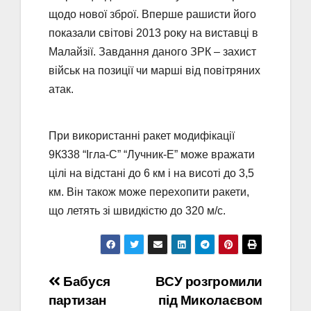
щодо нової зброї. Вперше рашисти його
показали світові 2013 року на виставці в
Малайзії. Завдання даного ЗРК – захист
військ на позиції чи марші від повітряних
атак.
При використанні ракет модифікації
9К338 “Ігла-С” “Лучник-Е” може вражати
цілі на відстані до 6 км і на висоті до 3,5
км. Він також може перехопити ракети,
що летять зі швидкістю до 320 м/с.
Навігація
Бабуся
ВСУ розгромили
партизан
під Миколаєвом