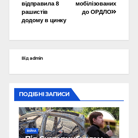
записів
відправила 8
мобілізованих
рашистів
до ОРДЛО
додому в цинку
Від
admin
ПОДІБНІ ЗАПИСИ
ВІЙНА