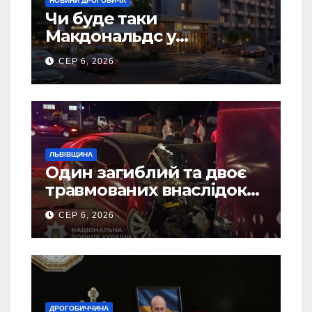
НОВИНИ ДРОГОБИЧА
Чи буде таки
Макдональдс у
Дрогобичі? (Фото)
СЕР 6, 2026
ЛЬВІВЩИНА
Один загиблий та двоє
травмованих внаслідок
ДТП на Самбірщині
СЕР 6, 2026
ДРОГОБИЧЧИНА