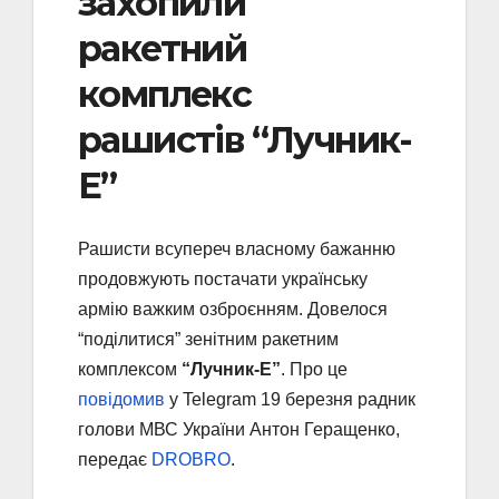
захопили
ракетний
комплекс
рашистів “Лучник-
Е”
Рашисти всупереч власному бажанню
продовжують постачати українську
армію важким озброєнням. Довелося
“поділитися” зенітним ракетним
комплексом
“Лучник-Е”
. Про це
повідомив
у Telegram 19 березня радник
голови МВС України Антон Геращенко,
передає
DROBRO
.