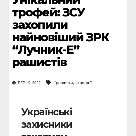
трофей: ЗСУ
захопили
найновіший ЗРК
“Лучник-Е”
рашистів
,
#рашисти
#трофеї
БЕР 19, 2022
Українські
захисники