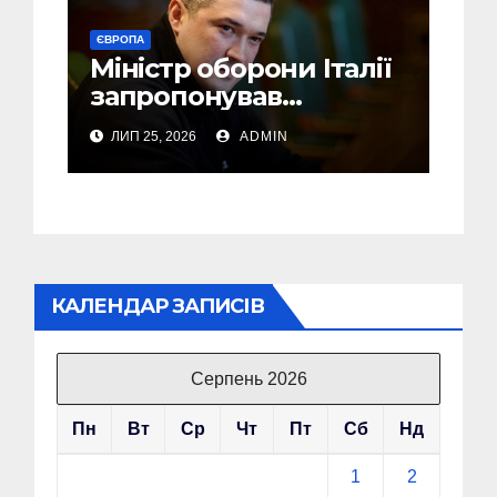
ЄВРОПА
Міністр оборони Італії
запропонував
Федорову стати його
ЛИП 25, 2026
ADMIN
радником
КАЛЕНДАР ЗАПИСІВ
Серпень 2026
Пн
Вт
Ср
Чт
Пт
Сб
Нд
1
2