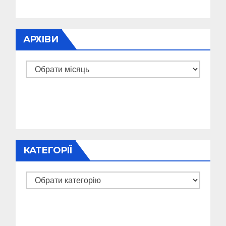
АРХІВИ
Архіви
КАТЕГОРІЇ
Категорії