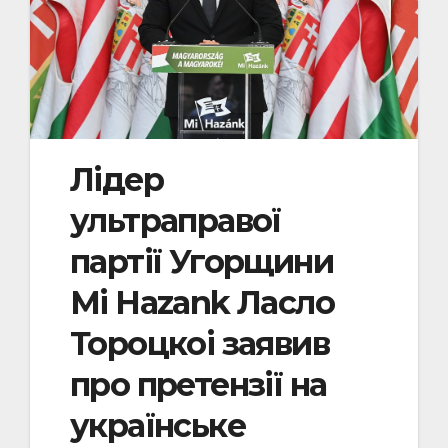
Лідер
ультраправої
партії Угорщини
Mi Hazank Ласло
Тороцкоі заявив
про претензії на
українське