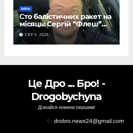
ВІЙНА
Сто балістичних ракет на
місяць: Сергій “Флеш”
закликав українців
СЕР 5, 2026
готуватися до гіршого
Це Дро ... Бро! -
Drogobychyna
Дізнайся новини першим!
📭
drobro.news24@gmail.com