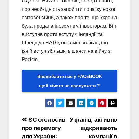
лідер Mi Hazank говорив, серед іншого,
про необхідність запобігти початку нової
світової війни, а також про те, що Україна
була продана іноземним інвесторам. Він
виступив проти вступу Фінляндії та
Швеції до НАТО, оскільки вважав, що
їхній вступ збільшить шанси на війну з
Росією.
Вподобайте нас у FACEBOOK
щоб нічого не пропускати ?
Навігація
ЄС оголосив
Українці активно
про перемогу
відкривають
записів
для України:
компанії в