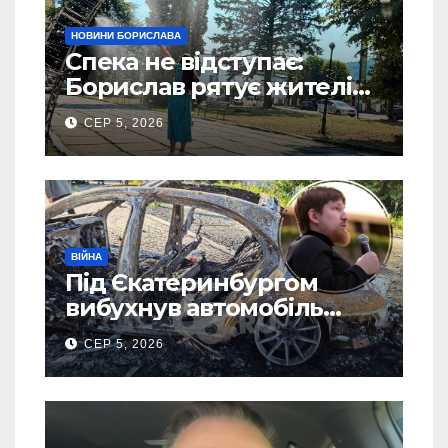
НОВИНИ БОРИСЛАВА
Спека не відступає:
Борислав рятує жителів
від рекордної спеки
СЕР 5, 2026
(Фото)
ВІЙНА
Під Єкатеринбургом
вибухнув автомобіль
голови компанії-
СЕР 5, 2026
виробника дронів “Упир”
– перші подробиці