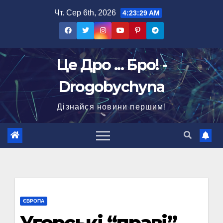
Перейти
Чт. Сер 6th, 2026
4:23:29 AM
до
вмісту
Це Дро ... Бро! -
Drogobychyna
Дізнайся новини першим!
ЄВРОПА
Угорські “праві”