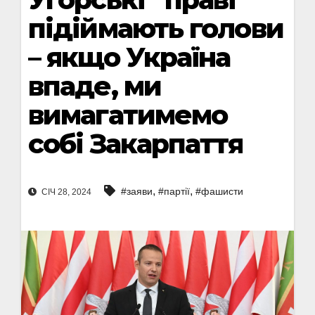
підіймають голови
– якщо Україна
впаде, ми
вимагатимемо
собі Закарпаття
,
,
#заяви
#партії
#фашисти
СІЧ 28, 2024