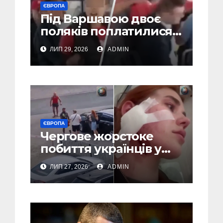
ЄВРОПА
Під Варшавою двоє
поляків поплатилися
за нападки на
ЛИП 29, 2026
ADMIN
українця – пасажири
викинули їх із поїзда
(Відео)
ЄВРОПА
Чергове жорстоке
побиття українців у
Польші: перші
ЛИП 27, 2026
ADMIN
затримання (Відео,
Фото)