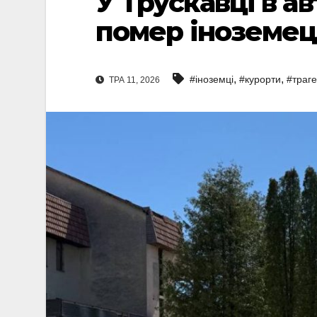
У Трускавці в ав
помер іноземец
,
,
#іноземці
#курорти
#траге
ТРА 11, 2026