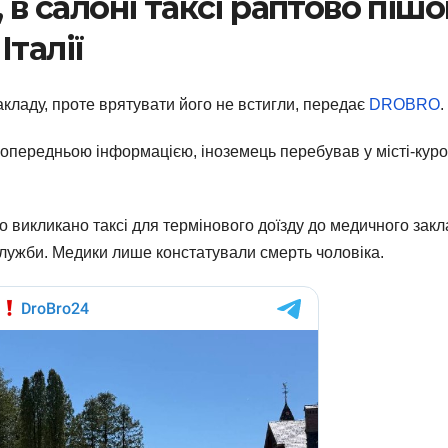
, в салоні таксі раптово пішо
Італії
акладу, проте врятувати його не встигли, передає
DROBRO
.
попередньою інформацією, іноземець перебував у місті-куро
ло викликано таксі для термінового доїзду до медичного закл
 служби. Медики лише констатували смерть чоловіка.