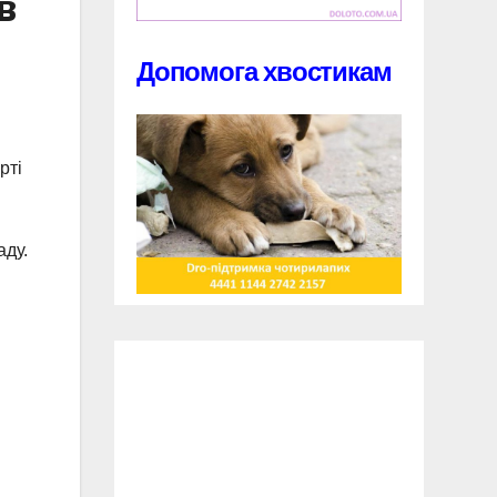
в
Допомога хвостикам
рті
аду.