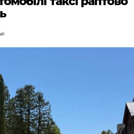
томобілі таксі раптово
ь
дії