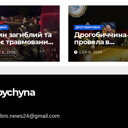
ЩИНА
ДРОГОБИЧЧИНА
н загиблий та
Дрогобиччина
є травмованих
провела в
слідок ДТП на
останню земну
 6, 2026
СЕР 6, 2026
бірщині
дорогу свого
Захисника – Ол
Торського
obychyna
obro.news24@gmail.com