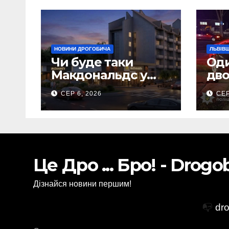
НОВИНИ ДРОГОБИЧА
ЛЬВІВ
Чи буде таки
Оди
Макдональдс у
дво
Дрогобичі? (Фото)
вна
СЕР 6, 2026
СЕР
Сам
Це Дро ... Бро! - Drog
Дізнайся новини першим!
📭
dr