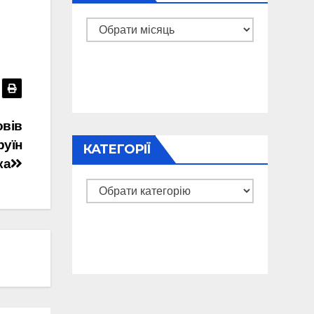
Архіви
овів
руїн
КАТЕГОРІЇ
ка
Категорії