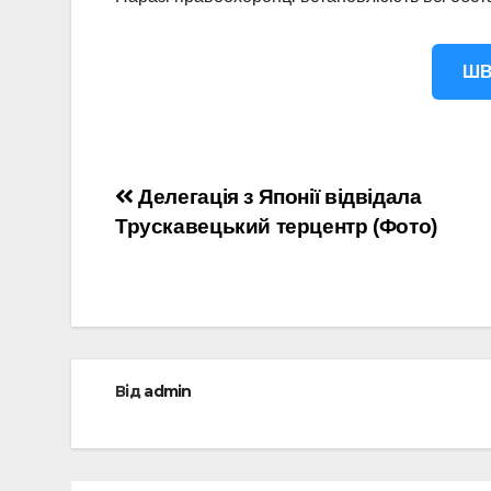
ШВ
Навігація
Делегація з Японії відвідала
Трускавецький терцентр (Фото)
записів
Від
admin