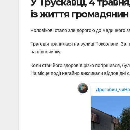
У Трускавці, 4 травня
із життя громадянин 
Чоловікові стало зле дорогою до медичного з
Трагедія трапилася на вулиці Роксолани. За 
на відпочинку.
Коли стан його здоров’я різко погіршився, бу
На місце події негайно викликали відповідні