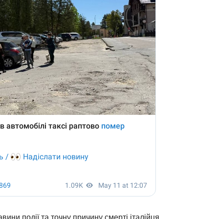
ини події та точну причину смерті італійця.