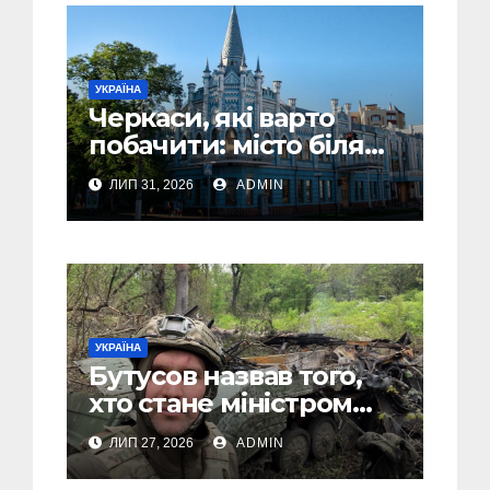
УКРАЇНА
Черкаси, які варто
побачити: місто біля
Дніпра, зелені парки
ЛИП 31, 2026
ADMIN
та місця з особливою
атмосферою
УКРАЇНА
Бутусов назвав того,
хто стане міністром
оборони України, і
ЛИП 27, 2026
ADMIN
пояснив, чому інакше
не може бути