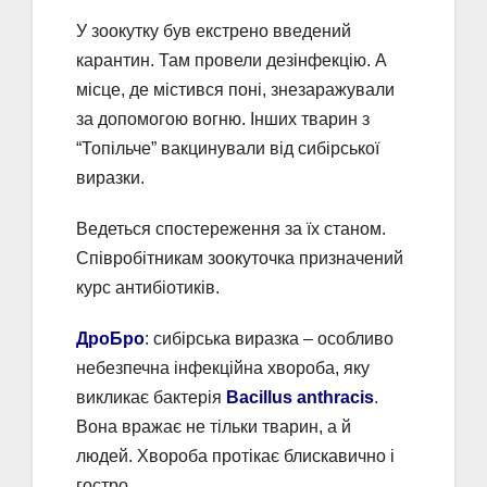
У зоокутку був екстрено введений
карантин. Там провели дезінфекцію. А
місце, де містився поні, знезаражували
за допомогою вогню. Інших тварин з
“Топільче” вакцинували від сибірської
виразки.
Ведеться спостереження за їх станом.
Співробітникам зоокуточка призначений
курс антибіотиків.
ДроБро
: сибірська виразка – особливо
небезпечна інфекційна хвороба, яку
викликає бактерія
Bacillus anthracis
.
Вона вражає не тільки тварин, а й
людей. Хвороба протікає блискавично і
гостро.