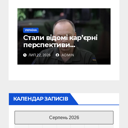
УКРАЇНА
Стали відомі кар’єрні
перспективи
Сирського після
ЛИП 22, 2026
ADMIN
звільнення з посади
Головкому ВСУ
КАЛЕНДАР ЗАПИСІВ
Серпень 2026