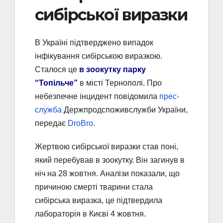
сибірської виразки
В Україні підтверджено випадок
інфікування сибірською виразкою.
Сталося це
в зоокутку парку
“Топільче”
в місті Тернополі. Про
небезпечне інцидент повідомила
прес-
служба
Держпродспоживслужби України,
передає
DroBro
.
Жертвою сибірської виразки став поні,
який перебував в зоокутку. Він загинув в
ніч на 28 жовтня. Аналізи показали, що
причиною смерті тварини стала
сибірська виразка, це підтвердила
лабораторія в Києві 4 жовтня.