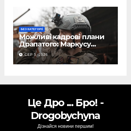
БЕЗ КАТЕГОРІЇ
Можливі кадрові плани
Драпатого: Маркусу
пророкують важливу
СЕР 5, 2026
посаду у ЗСУ
Це Дро ... Бро! -
Drogobychyna
Дізнайся новини першим!