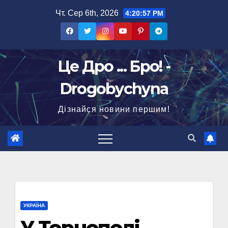
Перейти
Чт. Сер 6th, 2026
4:20:58 PM
до
вмісту
Це Дро ... Бро! -
Drogobychyna
Дізнайся новини першим!
УКРАЇНА
У Тернополі