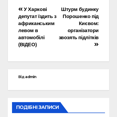
Навігація
У Харкові
Штурм будинку
депутат їздить з
Порошенко під
записів
африканським
Києвом:
левом в
організатори
автомобілі
звозять підлітків
(ВІДЕО)
Від
admin
ПОДІБНІ ЗАПИСИ