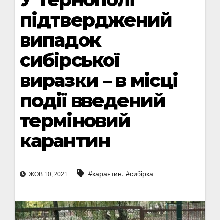
підтверджений
випадок
сибірської
виразки – в місці
події введений
терміновий
карантин
,
#карантин
#сибірка
ЖОВ 10, 2021