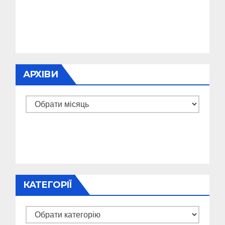
АРХІВИ
Архіви
КАТЕГОРІЇ
Категорії