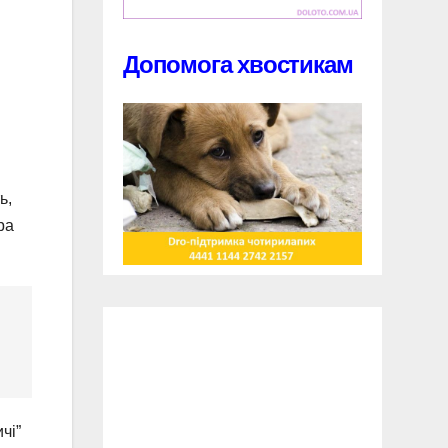
Допомога хвостикам
ь,
ра
чі”