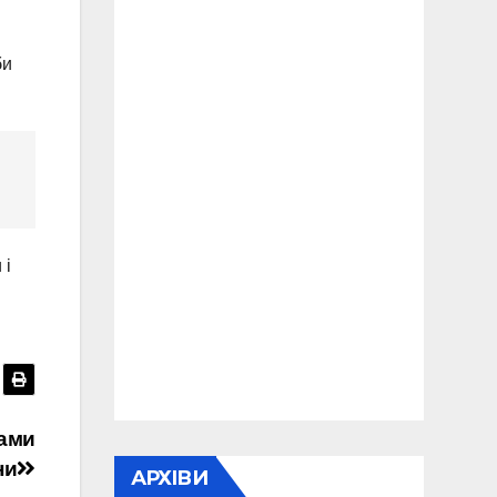
би
 і
ками
ни
АРХІВИ