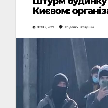
Штурм будинку
Києвом: організ
,
#підлітки
#тітушки
ЖОВ 9, 2021