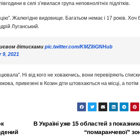
івгодини в селі з’явилася група неповнолітніх підлітків.
ію”. Жалюгідне видовище. Багатьом немає і 17 років. Хоч 
ндрій Луганський.
Києвом дітисками
pic.twitter.com/KMZ8iGNHub
 9, 2021
ацювала”. Ні від кого не ховаючись, вони перевіряють списки
кова, привезені в Козин діти штовхаються на місці, а потім
ок
В Україні уже 15 областей з показни
ведений
“помаранчевої” зо