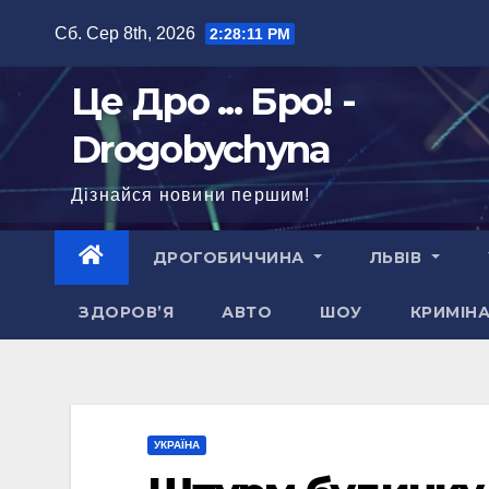
Перейти
Сб. Сер 8th, 2026
2:28:12 PM
до
вмісту
Це Дро ... Бро! -
Drogobychyna
Дізнайся новини першим!
ДРОГОБИЧЧИНА
ЛЬВІВ
ЗДОРОВ’Я
АВТО
ШОУ
КРИМІН
УКРАЇНА