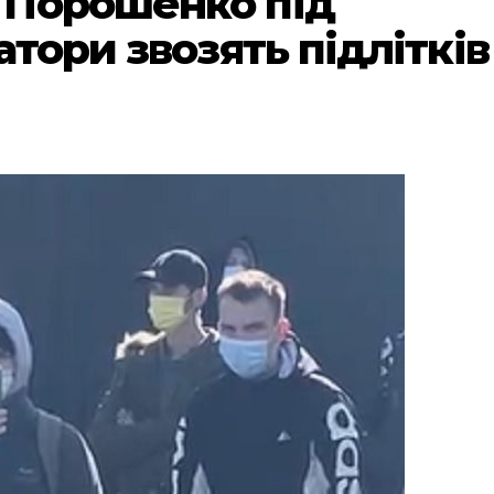
 Порошенко під
атори звозять підлітків