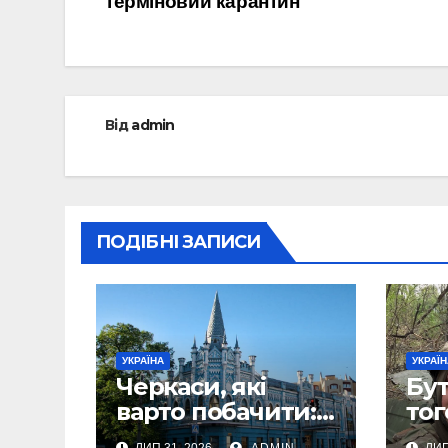
терміновий карантин
Від
admin
ПОДІБНІ ЗАПИСИ
УКРАЇНА
УКРАЇ
Черкаси, які
Бут
варто побачити:
тог
місто біля Дніпра,
мін