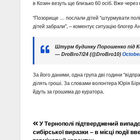
в Козин везуть ще близько 60 осіб. Вже через п
“Позорище … послали дітей “штурмувати поліц
дітей забрали”, – коментує ситуацію блогер А
Штурм будинку Порошенко під 
— DroBro7/24 (@DroBro10)
October
За його даними, одна група дві години “відпр
ділять гроші. За словами волонтера Юрія Бірю
йдуть за грошима до куратора.
Навігація
У Тернополі підтверджений випад
сибірської виразки – в місці події в
записів