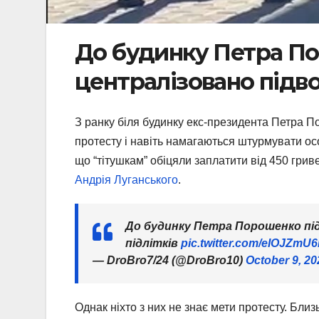
До будинку Петра П
централізовано підвоз
З ранку біля будинку екс-президента Петра По
протесту і навіть намагаються штурмувати ос
що “тітушкам” обіцяли заплатити від 450 гриве
Андрія Луганського
.
До будинку Петра Порошенко під
підлітків
pic.twitter.com/eIOJZmU
— DroBro7/24 (@DroBro10)
October 9, 20
Однак ніхто з них не знає мети протесту. Близ