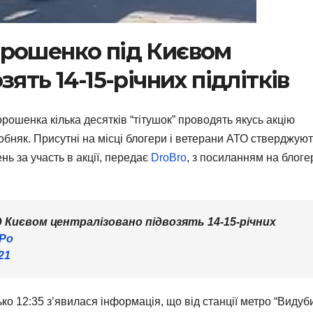
орошенко під Києвом
ять 14-15-річних підлітків
рошенка кілька десятків “тітушок” проводять якусь акцію
обняк. Присутні на місці блогери і ветерани АТО стверджуют
нь за участь в акції, передає
DroBro
, з посиланням на блоге
 Києвом централізовано підвозять 14-15-річних
6Po
21
ько 12:35 з’явилася інформація, що від станції метро “Видуби