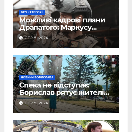
БЕЗ КАТЕГОРІЇ
Можливі кадрові плани
Драпатого: Маркусу
пророкують важливу
СЕР 5, 2026
посаду у ЗСУ
НОВИНИ БОРИСЛАВА
Спека не відступає:
Борислав рятує жителів
від рекордної спеки
СЕР 5, 2026
(Фото)