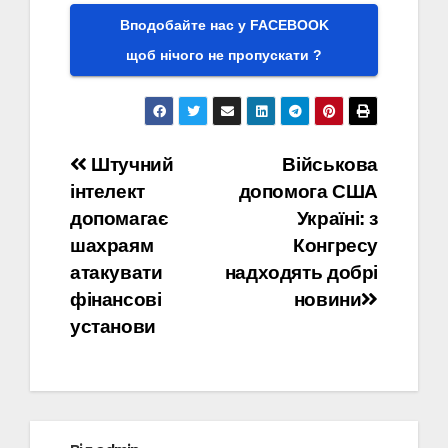
Вподобайте нас у FACEBOOK
щоб нічого не пропускати ?
Навігація
Штучний
Військова
інтелект
допомога США
записів
допомагає
Україні: з
шахраям
Конгресу
атакувати
надходять добрі
фінансові
новини
установи