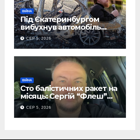
ВІЙНА
Під Єкатеринбургом
вибухнув автомобіль
голови компанії-
СЕР 5, 2026
виробника дронів “Упир”
– перші подробиці
ВІЙНА
Сто балістичних ракет на
місяць: Сергій “Флеш”
закликав українців
СЕР 5, 2026
готуватися до гіршого