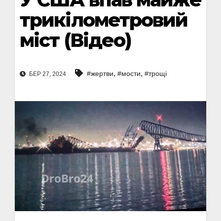
трикілометровий
міст (Відео)
,
,
#жертви
#мости
#трощі
БЕР 27, 2024