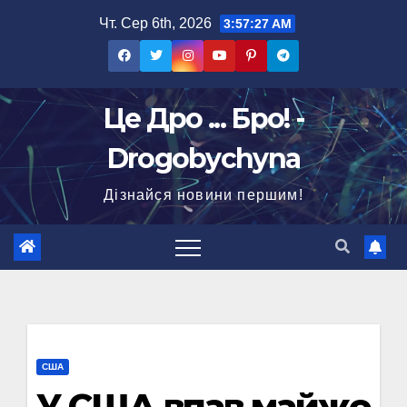
Перейти
Чт. Сер 6th, 2026
3:57:28 AM
до
вмісту
Це Дро ... Бро! -
Drogobychyna
Дізнайся новини першим!
США
У США впав майже