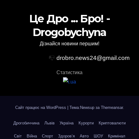
Це Дро ... Бро! -
Drogobychyna
Дізнайся новини першим!
📭
drobro.news24@gmail.com
Статистика
Сайт працює на WordPress
|
Тема:Newsup за
Themeansar
.
Дрогобиччина
Львів
Україна
Курорти
Криптовалюти
Світ
Війна
Спорт
Здоров’я
Авто
ШОУ
Кримінал