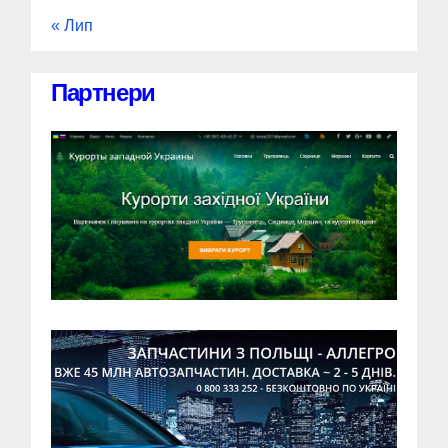
« Лип
Партнери