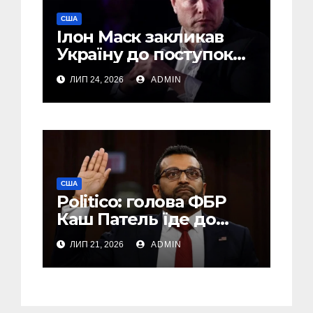
США
Ілон Маск закликав
Україну до поступок
Путіну – The Economist
ЛИП 24, 2026
ADMIN
США
Politico: голова ФБР
Каш Патель їде до
Росії із засекреченою
ЛИП 21, 2026
ADMIN
місією