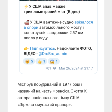
Міст був побудований в 1977 році і
названий на честь Френсіса Скотта Кі,
автора національного гімну США
«Зірково-смугастий прапор».