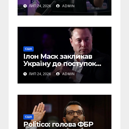
підтримав Україну
ЛИП 24, 2026
ADMIN
США
Ілон Маск закликав
Україну до поступок
Путіну – The Economist
ЛИП 24, 2026
ADMIN
США
Politico: голова ФБР