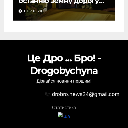
останню земну дорогу
свого Захисника – Олега
СЕР 6, 2026
Торського
Це Дро ... Бро! -
Drogobychyna
Дізнайся новини першим!
📭
drobro.news24@gmail.com
Статистика