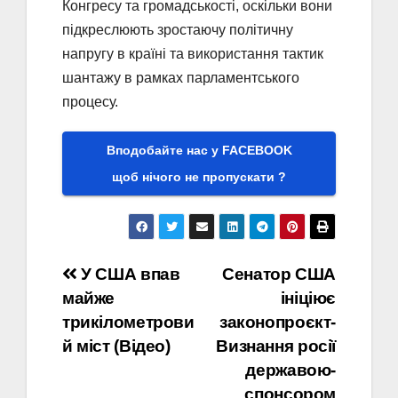
Конгресу та громадськості, оскільки вони
підкреслюють зростаючу політичну
напругу в країні та використання тактик
шантажу в рамках парламентського
процесу.
Вподобайте нас у FACEBOOK
щоб нічого не пропускати ?
Навігація
У США впав
Сенатор США
майже
ініціює
записів
трикілометрови
законопроєкт-
й міст (Відео)
Визнання росії
державою-
спонсором