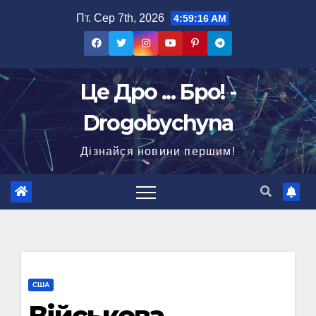
Перейти
Пт. Сер 7th, 2026
4:59:17 AM
до
вмісту
Це Дро ... Бро! -
Drogobychyna
Дізнайся новини першим!
США
Військова