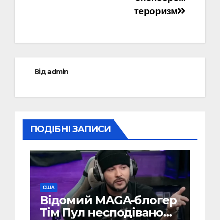
тероризм
Від
admin
ПОДІБНІ ЗАПИСИ
США
Відомий MAGA-блогер
Тім Пул несподівано