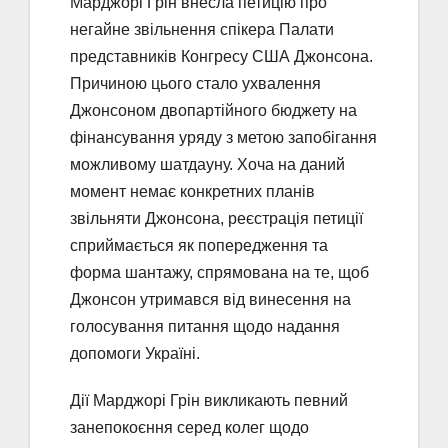
Марджорі Грін внесла петицію про
негайне звільнення спікера Палати
представників Конгресу США Джонсона.
Причиною цього стало ухвалення
Джонсоном двопартійного бюджету на
фінансування уряду з метою запобігання
можливому шатдауну. Хоча на даний
момент немає конкретних планів
звільняти Джонсона, реєстрація петиції
сприймається як попередження та
форма шантажу, спрямована на те, щоб
Джонсон утримався від винесення на
голосування питання щодо надання
допомоги Україні.
Дії Марджорі Грін викликають певний
занепокоєння серед колег щодо