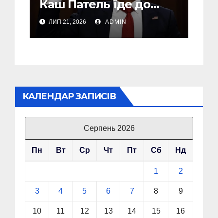
Каш Патель їде до
Росії із засекреченою
ЛИП 21, 2026
ADMIN
місією
КАЛЕНДАР ЗАПИСІВ
Серпень 2026
Пн
Вт
Ср
Чт
Пт
Сб
Нд
1
2
3
4
5
6
7
8
9
10
11
12
13
14
15
16