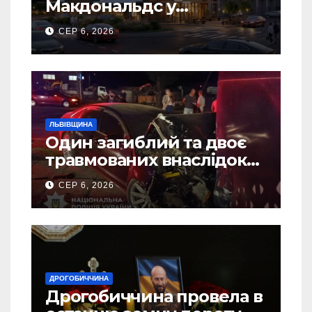
Макдональдс у
Дрогобичі? (Фото)
СЕР 6, 2026
ЛЬВІВЩИНА
Один загиблий та двоє
травмованих внаслідок
ДТП на Самбірщині
СЕР 6, 2026
ДРОГОБИЧЧИНА
Дрогобиччина провела в