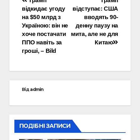
Навігація
Трамп
Трамп
відкидає угоду
відступає: США
записів
на $50 млрд з
вводять 90-
Україною: він не
денну паузу на
хоче постачати
мита, але не для
ППО навіть за
Китаю
гроші, – Bild
Від
admin
ПОДІБНІ ЗАПИСИ