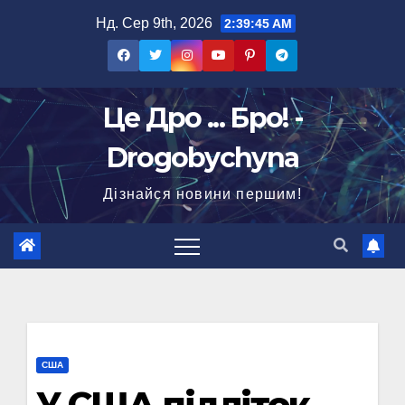
Перейти
Нд. Сер 9th, 2026
2:39:46 AM
до
вмісту
Це Дро ... Бро! -
Drogobychyna
Дізнайся новини першим!
США
У США підліток,