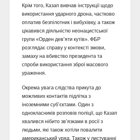
Крім того, Казап вивчав інструкції щодо
використання ударного дрона, частково
оплатив безпілотник і вибухівку, а також
цікавився діяльністю неонацистської
групи «Орден дев’яти кутів». ФБР
розглядає справу у контексті змови,
замаху на вбивство президента та
спроби використання зброї масового
ураження.
Окрема увага слідства прикута до
можливих контактів підлітка з
іноземними суб’єктами. Один з
однокласників розповів поліції, що Казап
хвалився нібито зв’язками в росії з
людьми, які також хотіли повалити
американський уряд. Також у листуванні