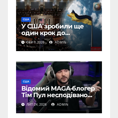
США
У США зробили ще
один крок до
введення “пекельних
СЕР 7, 2026
ADMIN
санкцій” проти Росії
США
Відомий MAGA-блогер
Тім Пул несподівано
підтримав Україну
ЛИП 24, 2026
ADMIN