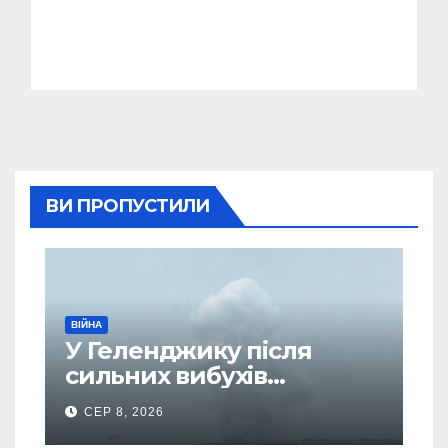
ВИ ПРОПУСТИЛИ
ВІЙНА
У Геленджику після
сильних вибухів
почалася масова
СЕР 8, 2026
евакуація