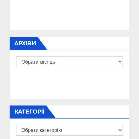
АРХІВИ
Архіви
КАТЕГОРІЇ
Категорії