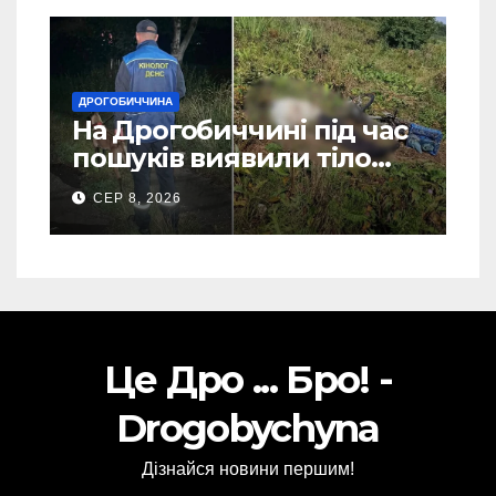
ДРОГОБИЧЧИНА
На Дрогобиччині під час
пошуків виявили тіло
зниклого чоловіка (Фото)
СЕР 8, 2026
Це Дро ... Бро! -
Drogobychyna
Дізнайся новини першим!