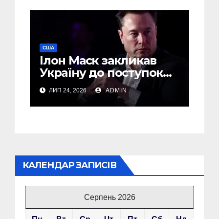
США
Ілон Маск закликав
Україну до поступок
Путіну – The Economist
ЛИП 24, 2026
ADMIN
КАЛЕНДАР ЗАПИСІВ
Серпень 2026