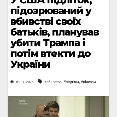
підозрюваний у
вбивстві своїх
батьків, планував
убити Трампа і
потім втекти до
України
,
,
#вбивства
#підлітки
#підозри
КВІ 14, 2025