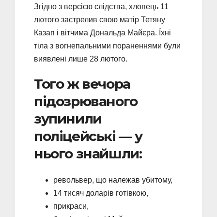
Згідно з версією слідства, хлопець 11
лютого застрелив свою матір Тетяну
Казап і вітчима Дональда Майєра. Їхні
тіла з вогнепальними пораненнями були
виявлені лише 28 лютого.
Того ж вечора
підозрюваного
зупинили
поліцейські — у
нього знайшли:
револьвер, що належав убитому,
14 тисяч доларів готівкою,
прикраси,