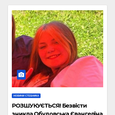
НОВИНИ СТЕБНИКА
РОЗШУКУЄТЬСЯ! Безвісти
зникла Обудовська Євангеліна