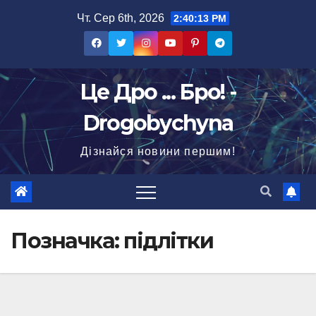
Перейти
Чт. Сер 6th, 2026
2:40:15 PM
до
вмісту
Це Дро ... Бро! -
Drogobychyna
Дізнайся новини першим!
Позначка:
підлітки