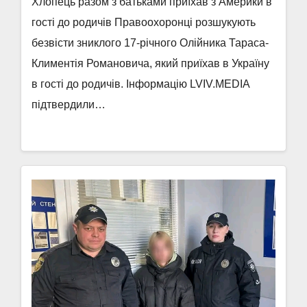
Хлопець разом з батьками приїхав з Америки в
гості до родичів Правоохоронці розшукують
безвісти зниклого 17-річного Олійника Тараса-
Климентія Романовича, який приїхав в Україну
в гості до родичів. Інформацію LVIV.MEDIA
підтвердили…