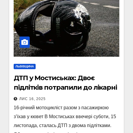
ЛЬВІВЩИНА
ДТП у Мостиськах: Двоє
підлітків потрапили до лікарні
ЛИС 16, 2025
16-річний мотоцикліст разом з пасажиркою
з’їхав у кювет В Мостиськах ввечері суботи, 15
листопада, сталась ДТП з двома підлітками.