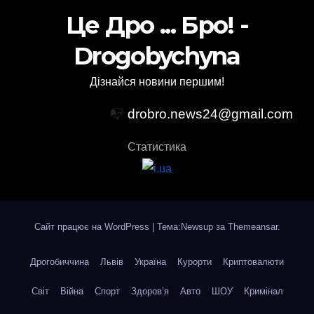
Це Дро ... Бро! -
Drogobychyna
Дізнайся новини першим!
📭
drobro.news24@gmail.com
Статистика
Сайт працює на WordPress
|
Тема:Newsup за
Themeansar
.
Дрогобиччина
Львів
Україна
Курорти
Криптовалюти
Світ
Війна
Спорт
Здоров’я
Авто
ШОУ
Кримінал