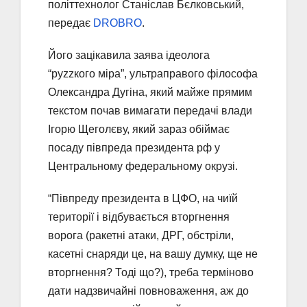
політтехнолог Станіслав Бєлковський,
передає
DROBRO
.
Його зацікавила заява ідеолога
“руzzкого міра”, ультраправого філософа
Олександра Дугіна, який майже прямим
текстом почав вимагати передачі влади
Ігорю Щеголєву, який зараз обіймає
посаду півпреда президента рф у
Центральному федеральному окрузі.
“Півпреду президента в ЦФО, на чиїй
території і відбувається вторгнення
ворога (ракетні атаки, ДРГ, обстріли,
касетні снаряди це, на вашу думку, ще не
вторгнення? Тоді що?), треба терміново
дати надзвичайні повноваження, аж до