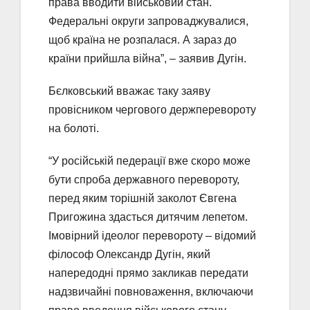
права вводити військовий стан.
Федеральні округи запроваджувалися,
щоб країна не розпалася. А зараз до
країни прийшла війна”, – заявив Дугін.
Бєлковський вважає таку заяву
провісником чергового держперевороту
на болоті.
“У російській педерації вже скоро може
бути спроба державного перевороту,
перед яким торішній заколот Євгена
Пригожина здасться дитячим лепетом.
Імовірний ідеолог перевороту – відомий
філософ Олександр Дугін, який
напередодні прямо закликав передати
надзвичайні повноваження, включаючи