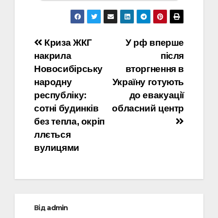
Навігація
Криза ЖКГ
У рф вперше
накрила
після
записів
Новосибірську
вторгнення в
народну
Україну готують
республіку:
до евакуації
сотні будинків
обласний центр
без тепла, окріп
ллється
вулицями
Від
admin