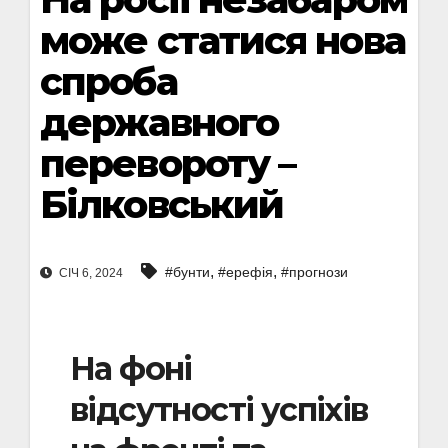
може статися нова
спроба
державного
перевороту –
Білковський
,
,
#бунти
#ерефія
#прогнози
СІЧ 6, 2024
На фоні
відсутності успіхів