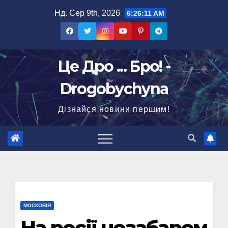
Перейти
Нд. Сер 9th, 2026
6:26:12 AM
до
вмісту
Це Дро ... Бро! -
Drogobychyna
Дізнайся новини першим!
МОСКОВІЯ
На росії незабаром