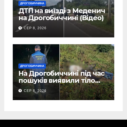
ДРОГОБИЧЧИНА
ДТП на виїзді з Меденич
на Дрогобиччині (Відео)
СЕР 8, 2026
ДРОГОБИЧЧИНА
На Дрогобиччині під час
пошуків виявили тіло
зниклого чоловіка (Фото)
СЕР 8, 2026