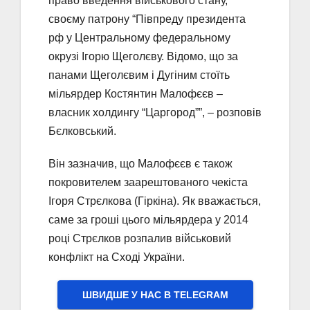
право введення військового стану,
своєму патрону “Півпреду президента
рф у Центральному федеральному
окрузі Ігорю Щеголєву. Відомо, що за
панами Щеголєвим і Дугіним стоїть
мільярдер Костянтин Малофєєв –
власник холдингу “Царгород””, – розповів
Бєлковський.
Він зазначив, що Малофєєв є також
покровителем заарештованого чекіста
Ігоря Стрєлкова (Гіркіна). Як вважається,
саме за гроші цього мільярдера у 2014
році Стрєлков розпалив військовий
конфлікт на Сході України.
ШВИДШЕ У НАС В ТELEGRAM