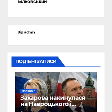
Білковський
Від
admin
ПОДІБНІ ЗАПИСИ
МОСКОВІЯ
Захарова накинулася
на Навроцького і
заявила, що Польща