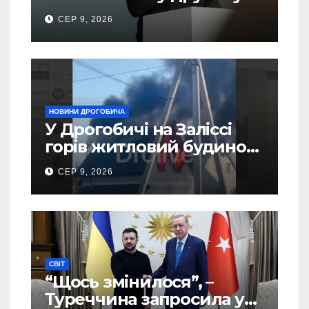
турі виборів президента
СЕР 9, 2026
України – новий рейтинг
SOCIS
НОВИНИ ДРОГОБИЧА
У Дрогобичі на Заліссі
горів житловий будинок
(Відео)
СЕР 9, 2026
СВІТ
“Щось змінилося”, –
Туреччина запросила у