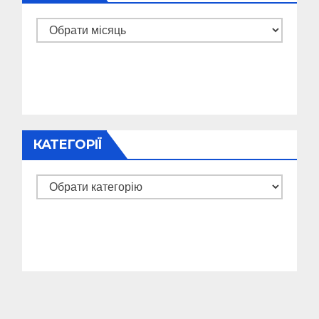
Архіви
КАТЕГОРІЇ
Категорії