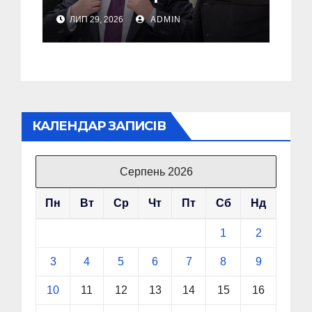
компанії яка
ЛИП 29, 2026
ADMIN
виготовляє дрони
КАЛЕНДАР ЗАПИСІВ
Серпень 2026
Пн
Вт
Ср
Чт
Пт
Сб
Нд
1
2
3
4
5
6
7
8
9
10
11
12
13
14
15
16