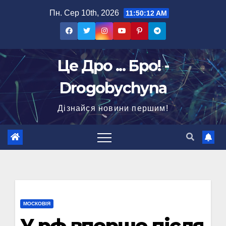
Перейти
Пн. Сер 10th, 2026
11:50:13 AM
до
вмісту
Це Дро ... Бро! -
Drogobychyna
Дізнайся новини першим!
МОСКОВІЯ
У рф вперше після