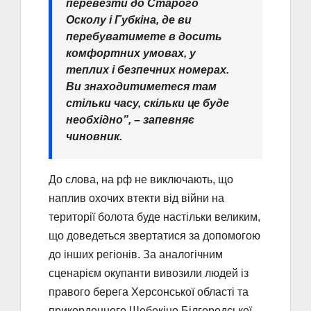
перевезти до Старого
Осколу і Губкіна, де ви
перебуватимете в досить
комфортних умовах, у
теплих і безпечних номерах.
Ви знаходитиметеся там
стільки часу, скільки це буде
необхідно”, – запевняє
чиновник.
До слова, на рф не виключають, що
наплив охочих втекти від війни на
території болота буде настільки великим,
що доведеться звертатися за допомогою
до інших регіонів. За аналогічним
сценарієм окупанти вивозили людей із
правого берега Херсонської області та
прикордонного Шебекіно Білгородської