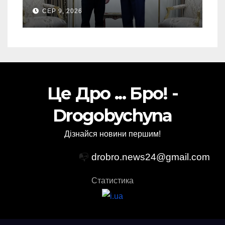
США дозвіл передати
СЕР 9, 2026
Україні ATACMS та M270
Це Дро ... Бро! -
Drogobychyna
Дізнайся новини першим!
📭
drobro.news24@gmail.com
Статистика