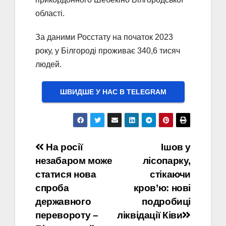
області.
За даними Росстату на початок 2023
року, у Білгороді проживає 340,6 тисяч
людей.
ШВИДШЕ У НАС В ТELEGRAM
Навігація
На росії
Ішов у
незабаром може
лісопарку,
записів
статися нова
стікаючи
спроба
кров’ю: нові
державного
подробиці
перевороту –
ліквідації Ківи