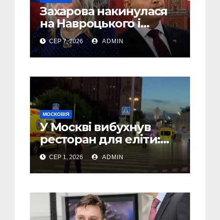
Захарова накинулася
на Навроцького і
заявила, що Польща
СЕР 7, 2026
ADMIN
зобов’язана
існуванням Сталіну
МОСКОВІЯ
У Москві вибухнув
ресторан для еліти:
там міг бути Головком
СЕР 1, 2026
ADMIN
ВКС РФ Чайко і багато
військових – ЗМІ