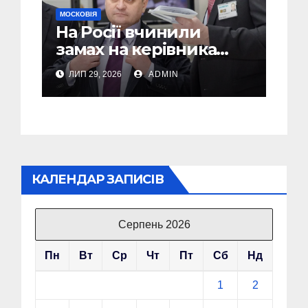
МОСКОВІЯ
На Росії вчинили
замах на керівника
компанії яка
ЛИП 29, 2026
ADMIN
виготовляє дрони
КАЛЕНДАР ЗАПИСІВ
Серпень 2026
Пн
Вт
Ср
Чт
Пт
Сб
Нд
1
2