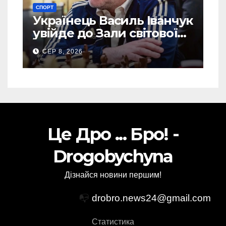
СПОРТ
Українець Василь Іванчук
увійде до Зали світової
шахової слави
СЕР 8, 2026
Це Дро ... Бро! -
Drogobychyna
Дізнайся новини першим!
📭
drobro.news24@gmail.com
Статистика