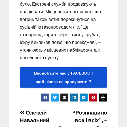
було. Екстрені служби продовжують
працювати. Місцеві жителі пишуть, що
вогонь також встиг перекинутися на
сусідній із газопроводом ліс. “Це
газопровід горить через тиск у трубах,
іскру викликав поїзд, що проїжджав”, –
уточнюють у місцевих пабліках жителі
населеного пункту.
Вподобайте нас у FACEBOOK
щоб нічого не пропускати ?
Навігація
Олексій
“Розплавило
Навальний
все і всіх”, –
записів