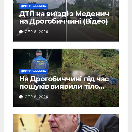
ДРОГОБИЧЧИНА
ДТП на виїзді з Меденич
на Дрогобиччині (Відео)
СЕР 8, 2026
ДРОГОБИЧЧИНА
На Дрогобиччині під час
пошуків виявили тіло
зниклого чоловіка (Фото)
СЕР 8, 2026