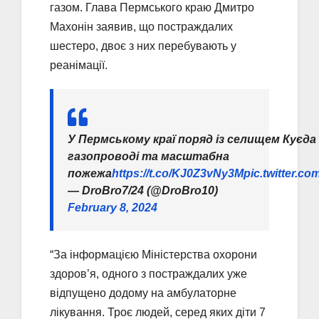
газом. Глава Пермського краю Дмитро
Махонін заявив, що постраждалих
шестеро, двоє з них перебувають у
реанімації.
У Пермському краї поряд із селищем Куєда
газопроводі та масштабна
пожежа
https://t.co/KJ0Z3vNy3M
pic.twitter.c
— DroBro7/24 (@DroBro10)
February 8, 2024
“За інформацією Міністерства охорони
здоров’я, одного з постраждалих уже
відпущено додому на амбулаторне
лікування. Троє людей, серед яких діти 7