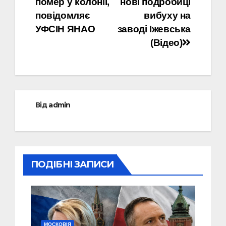
помер у колонії,
нові подробиці
повідомляє
вибуху на
УФСІН ЯНАО
заводі Іжевська
(Відео)
Від
admin
ПОДІБНІ ЗАПИСИ
МОСКОВІЯ