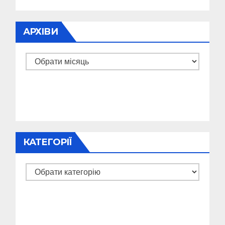
АРХІВИ
Архіви
КАТЕГОРІЇ
Категорії