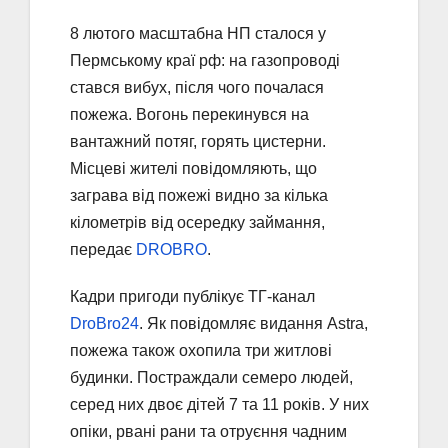
8 лютого масштабна НП сталося у
Пермському краї рф: на газопроводі
стався вибух, після чого почалася
пожежа. Вогонь перекинувся на
вантажний потяг, горять цистерни.
Місцеві жителі повідомляють, що
заграва від пожежі видно за кілька
кілометрів від осередку займання,
передає
DROBRO
.
Кадри пригоди публікує ТГ-канал
DroBro24
. Як повідомляє видання Astra,
пожежа також охопила три житлові
будинки. Постраждали семеро людей,
серед них двоє дітей 7 та 11 років. У них
опіки, рвані рани та отруєння чадним