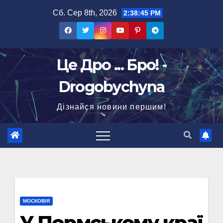
Перейти
Сб. Сер 8th, 2026
2:38:46 PM
до
вмісту
Це Дро ... Бро! -
Drogobychyna
Дізнайся новини першим!
МОСКОВІЯ
У Пермському краї