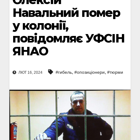
Навальний помер
у колонії,
повідомляє УФСІН
ЯНАО
,
,
#гибель
#опозиціонери
#тюрми
ЛЮТ 16, 2024