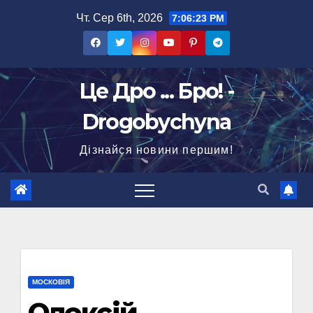
Перейти
Чт. Сер 6th, 2026
7:06:24 PM
до
вмісту
Це Дро ... Бро! -
Drogobychyna
Дізнайся новини першим!
МОСКОВІЯ
Олексій