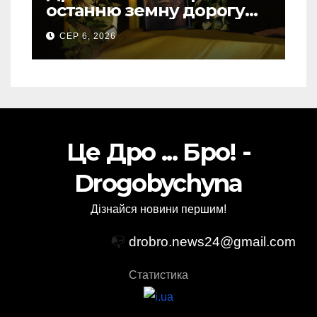
останню земну дорогу
свого Захисника – Олега
СЕР 6, 2026
Торського
Це Дро ... Бро! -
Drogobychyna
Дізнайся новини першим!
📭
drobro.news24@gmail.com
Статистика