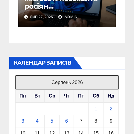
росіян
найпопулярнішого
ЛИП 27, 2026
ADMIN
способу активації
піратських Windows
КАЛЕНДАР ЗАПИСІВ
Серпень 2026
Пн
Вт
Ср
Чт
Пт
Сб
Нд
1
2
3
4
5
6
7
8
9
10
11
12
13
14
15
16