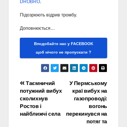
DROBRO
.
Підозрюють відрив тромбу.
Доповнюється…
Вподобайте нас у FACEBOOK
щоб нічого не пропускати ?
Навігація
Таємничий
У Пермському
потужний вибух
краї вибух на
записів
сколихнув
газопроводі:
Ростов і
вогонь
найближчі села
перекинувся на
потяг та