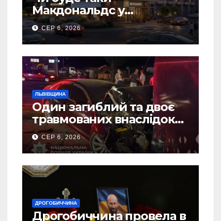
Макдональдс у
Дрогобичі? (Фото)
СЕР 6, 2026
ЛЬВІВЩИНА
Один загиблий та двоє
травмованих внаслідок
ДТП на Самбірщині
СЕР 6, 2026
ДРОГОБИЧЧИНА
Дрогобиччина провела в