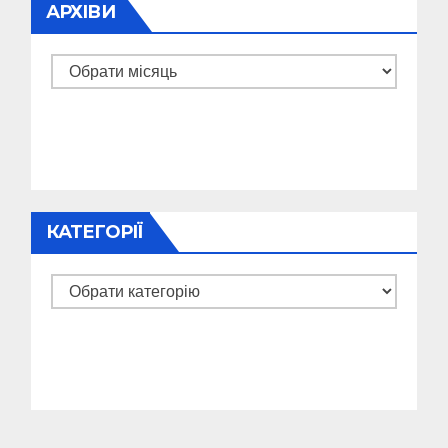
АРХІВИ
Архіви
КАТЕГОРІЇ
Категорії