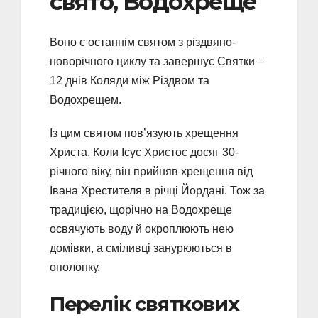
свято, Водохреще
Воно є останнім святом з різдвяно-
новорічного циклу та завершує Святки –
12 днів Коляди між Різдвом та
Водохрещем.
Із цим святом пов’язують хрещення
Христа. Коли Ісус Христос досяг 30-
річного віку, він прийняв хрещення від
Івана Хрестителя в річці Йордані. Тож за
традицією, щорічно на Водохреще
освячують воду й окроплюють нею
домівки, а сміливці занурюються в
ополонку.
Перелік святкових