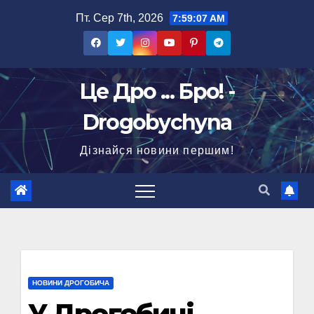
Перейти
Пт. Сер 7th, 2026
7:59:08 AM
до
вмісту
Це Дро ... Бро! -
Drogobychyna
Дізнайся новини першим!
НОВИНИ ДРОГОБИЧА
У Дрогобичі