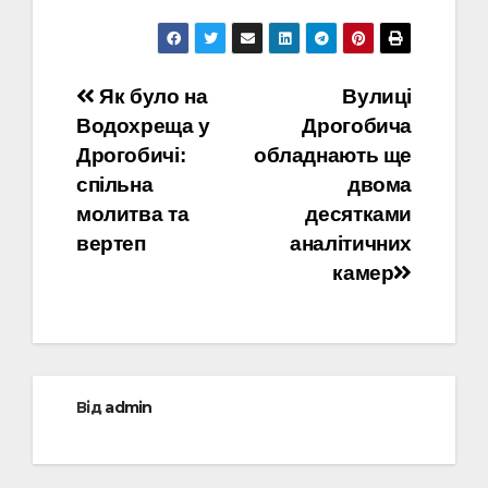
Навігація
Як було на
Вулиці
Водохреща у
Дрогобича
записів
Дрогобичі:
обладнають ще
спільна
двома
молитва та
десятками
вертеп
аналітичних
камер
Від
admin