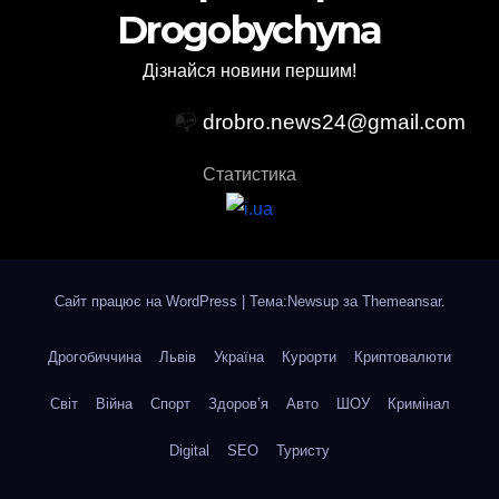
Drogobychyna
Дізнайся новини першим!
📭
drobro.news24@gmail.com
Статистика
Сайт працює на WordPress
|
Тема:Newsup за
Themeansar
.
Дрогобиччина
Львів
Україна
Курорти
Криптовалюти
Світ
Війна
Спорт
Здоров’я
Авто
ШОУ
Кримінал
Digital
SEO
Туристу