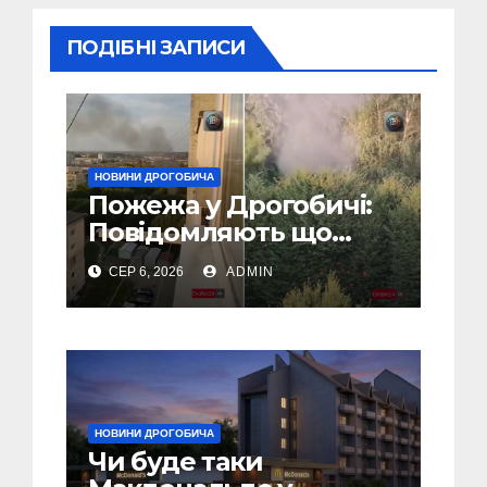
ПОДІБНІ ЗАПИСИ
НОВИНИ ДРОГОБИЧА
Пожежа у Дрогобичі:
Повідомляють що
горіло 5 гаражів
СЕР 6, 2026
ADMIN
(Відео)
НОВИНИ ДРОГОБИЧА
Чи буде таки