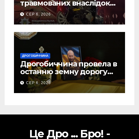
травмованих внаслідок
ДТП на Самбірщині
СЕР 6, 2026
ДРОГОБИЧЧИНА
Дрогобиччина провела в
останню земну дорогу
свого Захисника – Олега
СЕР 6, 2026
Торського
Це Дро ... Бро! -