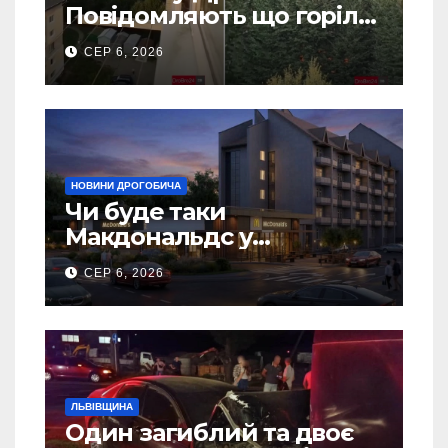
Повідомляють що горіло
5 гаражів (Відео)
СЕР 6, 2026
НОВИНИ ДРОГОБИЧА
Чи буде таки
Макдональдс у
Дрогобичі? (Фото)
СЕР 6, 2026
ЛЬВІВЩИНА
Один загиблий та двоє