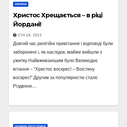
УКРАЇНА
Христос Хрещається – в ріці
Йордані!
СІЧ 19, 2022
Довгий час релігійні привітання і відповіді були
заборонені і, як наслідок, майже вийшли з
ужитку Найвживанішим було Великоднє
вітання – “Христос воскрес! – Воістину
воскрес!” Другим за популярністю стало
Різдвяне…
НОВИНИ ДРОГОБИЧА