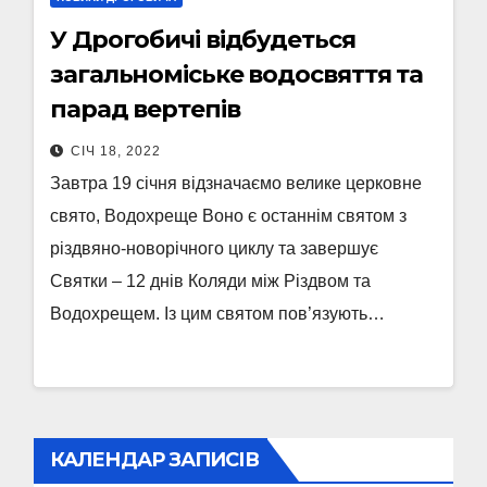
У Дрогобичі відбудеться
загальноміське водосвяття та
парад вертепів
СІЧ 18, 2022
Завтра 19 січня відзначаємо велике церковне
свято, Водохреще Воно є останнім святом з
різдвяно-новорічного циклу та завершує
Святки – 12 днів Коляди між Різдвом та
Водохрещем. Із цим святом пов’язують…
КАЛЕНДАР ЗАПИСІВ