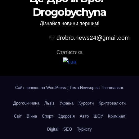
Drogobychyna
Дізнайся новини першим!
📭
drobro.news24@gmail.com
Статистика
Сайт працює на WordPress
|
Тема:Newsup за
Themeansar
.
Дрогобиччина
Львів
Україна
Курорти
Криптовалюти
Світ
Війна
Спорт
Здоров’я
Авто
ШОУ
Кримінал
Digital
SEO
Туристу