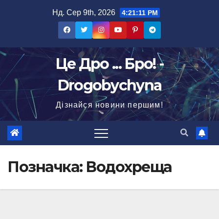
Перейти
Нд. Сер 9th, 2026
4:21:12 PM
до
вмісту
Це Дро ... Бро! -
Drogobychyna
Дізнайся новини першим!
Позначка:
Водохреща