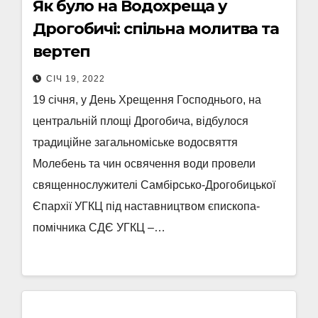
Як було на Водохреща у
Дрогобичі: спільна молитва та
вертеп
СІЧ 19, 2022
19 січня, у День Хрещення Господнього, на
центральній площі Дрогобича, відбулося
традиційне загальноміське водосвяття
Молебень та чин освячення води провели
священнослужителі Самбірсько-Дрогобицької
Єпархії УГКЦ під наставництвом єпископа-
помічника СДЄ УГКЦ –…