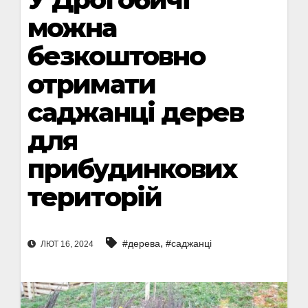
можна
безкоштовно
отримати
саджанці дерев
для
прибудинкових
територій
,
#дерева
#саджанці
ЛЮТ 16, 2024