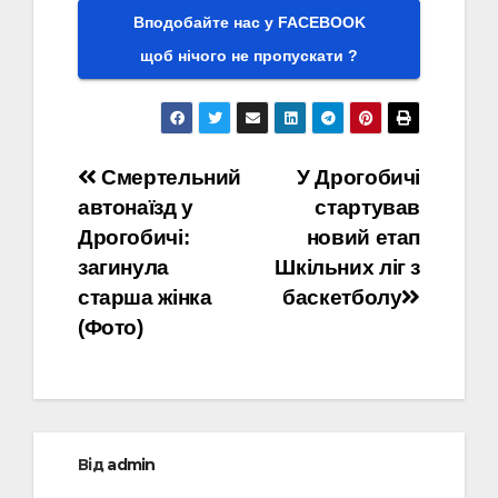
Вподобайте нас у FACEBOOK
щоб нічого не пропускати ?
Навігація
Смертельний
У Дрогобичі
автонаїзд у
стартував
записів
Дрогобичі:
новий етап
загинула
Шкільних ліг з
старша жінка
баскетболу
(Фото)
Від
admin