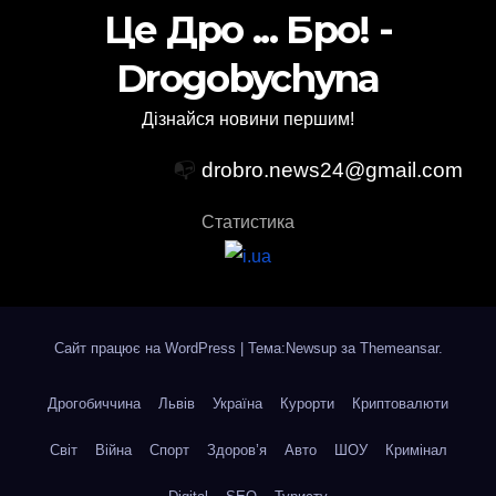
Це Дро ... Бро! -
Drogobychyna
Дізнайся новини першим!
📭
drobro.news24@gmail.com
Статистика
Сайт працює на WordPress
|
Тема:Newsup за
Themeansar
.
Дрогобиччина
Львів
Україна
Курорти
Криптовалюти
Світ
Війна
Спорт
Здоров’я
Авто
ШОУ
Кримінал