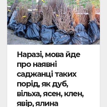
Наразі, мова йде
про наявні
саджанці таких
порід, як дуб,
вільха, ясен, клен,
явір, ялина