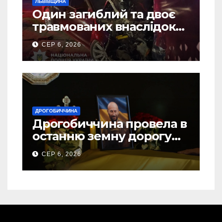
ЛЬВІВЩИНА
Один загиблий та двоє
травмованих внаслідок
ДТП на Самбірщині
СЕР 6, 2026
ДРОГОБИЧЧИНА
Дрогобиччина провела в
останню земну дорогу
свого Захисника – Олега
СЕР 6, 2026
Торського