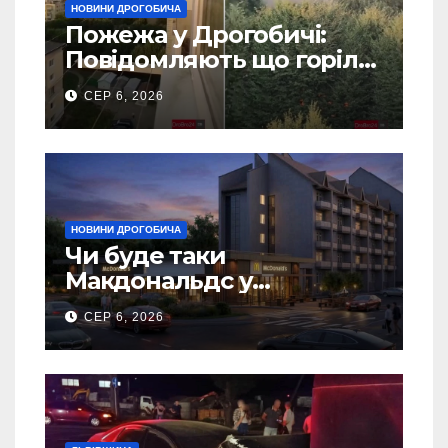
НОВИНИ ДРОГОБИЧА
Пожежа у Дрогобичі:
Повідомляють що горіло
5 гаражів (Відео)
СЕР 6, 2026
НОВИНИ ДРОГОБИЧА
Чи буде таки
Макдональдс у
Дрогобичі? (Фото)
СЕР 6, 2026