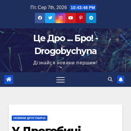
Перейти
Пт. Сер 7th, 2026
10:43:49 PM
до
вмісту
Це Дро ... Бро! -
Drogobychyna
Дізнайся новини першим!
НОВИНИ ДРОГОБИЧА
У Дрогобичі