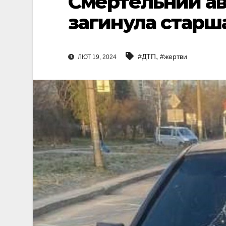
Смертельний авт
загинула старша
,
#ДТП
#жертви
ЛЮТ 19, 2024