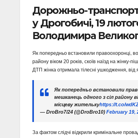
Дорожньо-транспортн
у Дрогобичі, 19 лютог
Володимира Велико
Як попередньо встановили правоохоронці, вод
району віком 20 років, скоїв наїзд на жінку-п
ДТП жінка отримала тілесні ушкодження, від я
Як попередньо встановили право
мешканець одного з сіл району вік
місцеву жительку
https://t.co/wd
— DroBro7/24 (@DroBro10)
February 19,
За фактом слідчі відкрили кримінальне пров