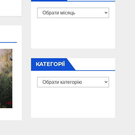
Архіви
КАТЕГОРІЇ
Категорії