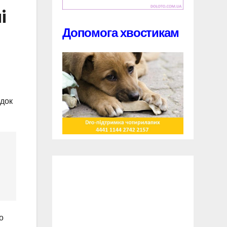
і
Допомога хвостикам
ідок
о