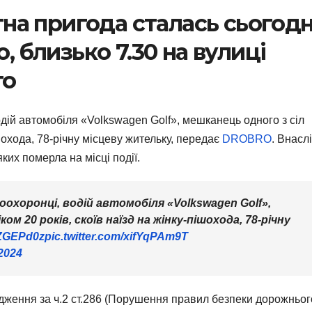
а пригода сталась сьогодн
о, близько 7.30 на вулиці
го
ій автомобіля «Volkswagen Golf», мешканець одного з сіл
ішохода, 78-річну місцеву жительку, передає
DROBRO
. Внасл
ких померла на місці події.
охоронці, водій автомобіля «Volkswagen Golf»,
ом 20 років, скоїв наїзд на жінку-пішохода, 78-річну
KZGEPd0z
pic.twitter.com/xifYqPAm9T
 2024
адження за ч.2 ст.286 (Порушення правил безпеки дорожньог