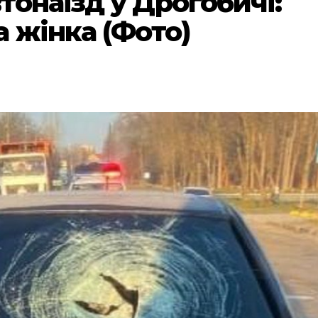
онаїзд у Дрогобичі:
 жінка (Фото)