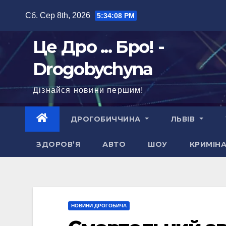
Перейти
Сб. Сер 8th, 2026
5:34:09 PM
до
вмісту
Це Дро ... Бро! -
Drogobychyna
Дізнайся новини першим!
ДРОГОБИЧЧИНА
ЛЬВІВ
ЗДОРОВ’Я
АВТО
ШОУ
КРИМІН
НОВИНИ ДРОГОБИЧА