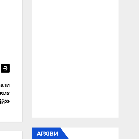
мати
ових
ій
АРХІВИ