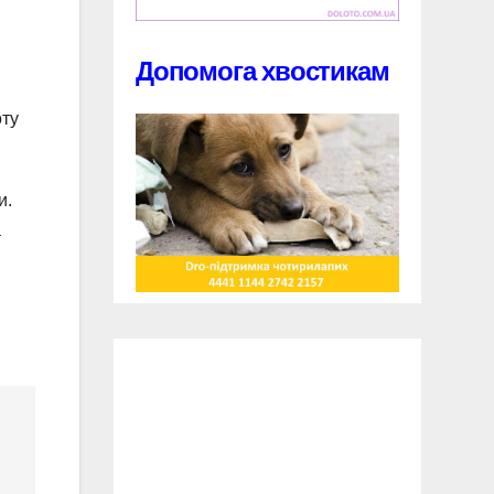
Допомога хвостикам
оту
и.
а