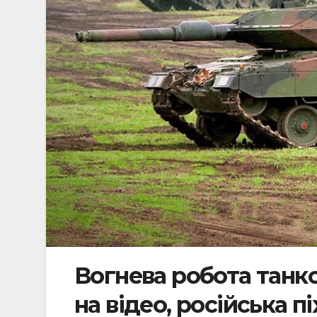
Вогнева робота танк
на відео, російська пі