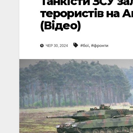
Танкісти ЗСУ за
терористів на А
(Відео)
,
#бої
#фронти
ЧЕР 30, 2024