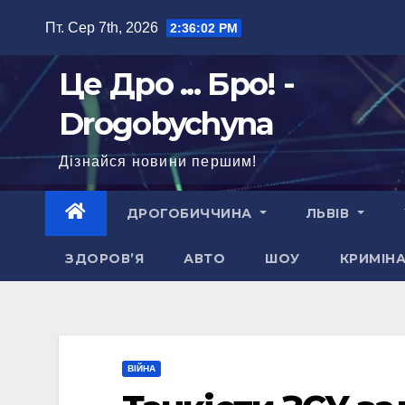
Перейти
Пт. Сер 7th, 2026
2:36:03 PM
до
вмісту
Це Дро ... Бро! -
Drogobychyna
Дізнайся новини першим!
ДРОГОБИЧЧИНА
ЛЬВІВ
ЗДОРОВ’Я
АВТО
ШОУ
КРИМІН
ВІЙНА