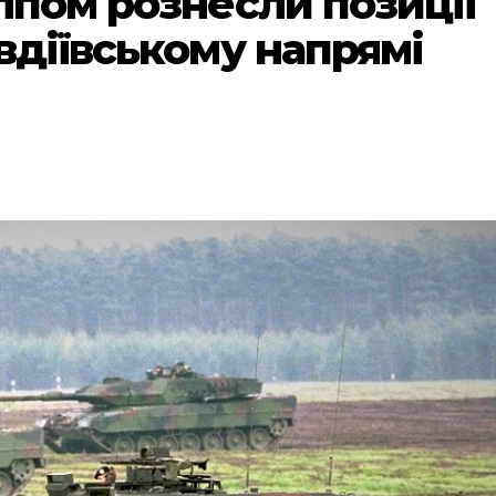
лпом рознесли позиції
вдіївському напрямі