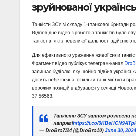
зруйнованої українсь
Танкісти ЗСУ зі складу 1-ї танкової бригади р
Відповідне відео з роботою танкістів було оп
танкістів, які з невеликої дальності здійснюю
Для ефективного ураження живої сили танкіс
Фрагмент відео публікує телеграм-канал
DroB
залишає будівлю, яку щойно підбив українськи
досить небезпечна, оскільки танк міг бути вр
ворожих позицій відбувався у селищі Новооле
37.56563.
Танкісти ЗСУ залпом рознесли по
напрямі
https://t.co/6KBeHCN9AT
p
— DroBro7/24 (@DroBro10)
June 30, 202