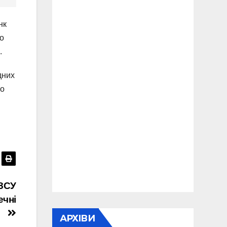
нк
го
.
дних
го
 ЗСУ
ечні
АРХІВИ