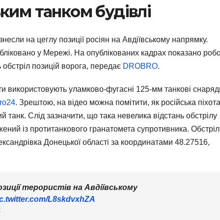
ким танком будівлі
ознесли на цеглу позиції росіян на Авдіївському напрямку.
убліковано у Мережі. На опублікованих кадрах показано роб
ть обстріл позицій ворога, передає
DROBRO
.
ти використовують уламково-фугасні 125-мм танкові снаряд
ro24
. Зрештою, на відео можна помітити, як російська піхот
й танк. Слід зазначити, що така невелика відстань обстрілу
ажений із протитанкового гранатомета супротивника. Обстріл
ксандрівка Донецької області за координатами 48.27516,
зиції терористів на Авдіївському
ic.twitter.com/L8skdvxhZA
4