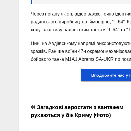
Через погану якість відео важко точно ідент
радянського виробництва, ймовірно, “Т-64”. К
ходу, властиву радянським танкам “Т-64” та “
Нині на Авдіївському напрямі використовують
зразків. Раніше воїни 47-ї окремої механізов
бойового танка M1A1 Abrams SA-UKR по позиц
Вподобайте нас у 
Навігація
Загадкові аеростати з вантажем
рухаються у бік Криму (Фото)
записів