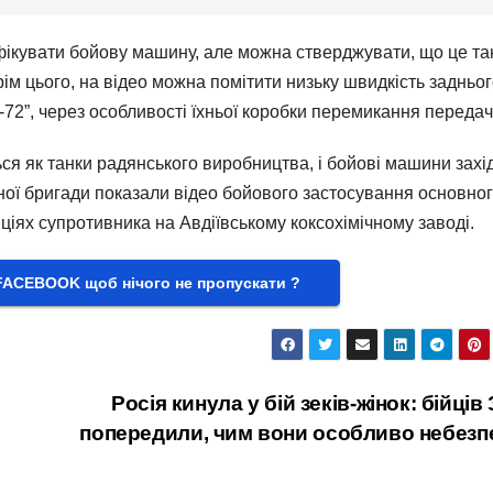
ифікувати бойову машину, але можна стверджувати, що це та
рім цього, на відео можна помітити низьку швидкість задньо
Т-72”, через особливості їхньої коробки перемикання передач
ся як танки радянського виробництва, і бойові машини захі
аної бригади показали відео бойового застосування основно
іях супротивника на Авдіївському коксохімічному заводі.
FACEBOOK щоб нічого не пропускати ?
Росія кинула у бій зеків-жінок: бійців
попередили, чим вони особливо небезп