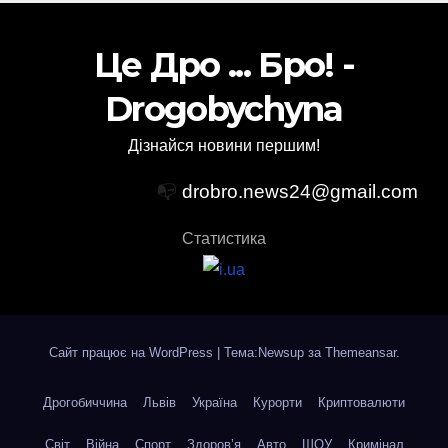
Це Дро ... Бро! -
Drogobychyna
Дізнайся новини першим!
📭
drobro.news24@gmail.com
Статистика
Сайт працює на WordPress
|
Тема:Newsup за
Themeansar
.
Дрогобиччина
Львів
Україна
Курорти
Криптовалюти
Світ
Війна
Спорт
Здоров’я
Авто
ШОУ
Кримінал