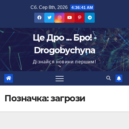
Перейти
Сб. Сер 8th, 2026
4:36:42 AM
до
вмісту
Це Дро ... Бро! -
Drogobychyna
Дізнайся новини першим!
Позначка:
загрози