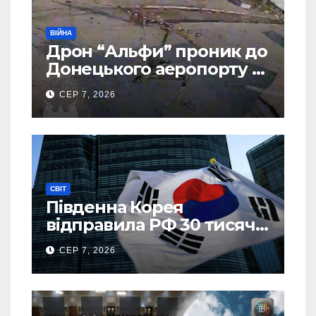
ВІЙНА
Дрон “Альфи” проник до
Донецького аеропорту та
спалив “Шахед” ще до
СЕР 7, 2026
запуску
СВІТ
Південна Корея
відправила РФ 30 тисяч
тонн авіапалива
СЕР 7, 2026