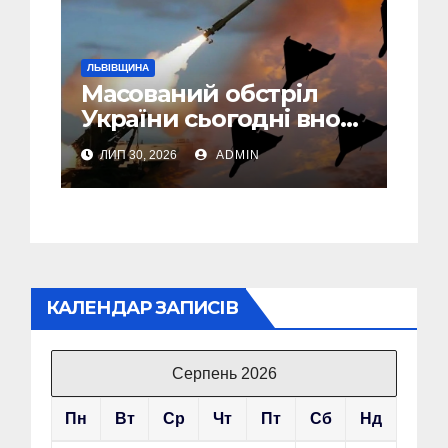
ЛЬВІВЩИНА
Масований обстріл
України сьогодні вночі:
У Львові пошкоджені
ЛИП 30, 2026
ADMIN
дві багатоповерхівки
КАЛЕНДАР ЗАПИСІВ
Серпень 2026
Пн
Вт
Ср
Чт
Пт
Сб
Нд