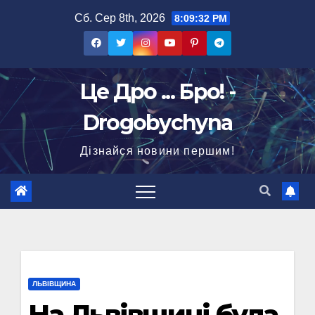
Перейти
Сб. Сер 8th, 2026
8:09:33 PM
до
вмісту
Це Дро ... Бро! -
Drogobychyna
Дізнайся новини першим!
ЛЬВІВЩИНА
На Львівщині була