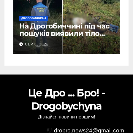
ДРОГОБИЧЧИНА
На Дрогобиччині під час
пошуків виявили тіло
зниклого чоловіка (Фото)
СЕР 8, 2026
Це Дро ... Бро! -
Drogobychyna
Дізнайся новини першим!
📭
drobro.news24@gmail.com