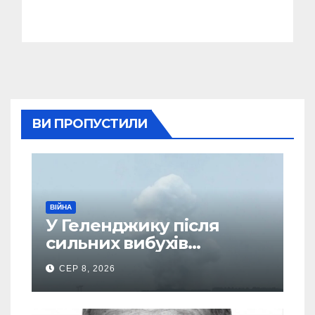
ВИ ПРОПУСТИЛИ
ВІЙНА
У Геленджику після
сильних вибухів
почалася масова
СЕР 8, 2026
евакуація