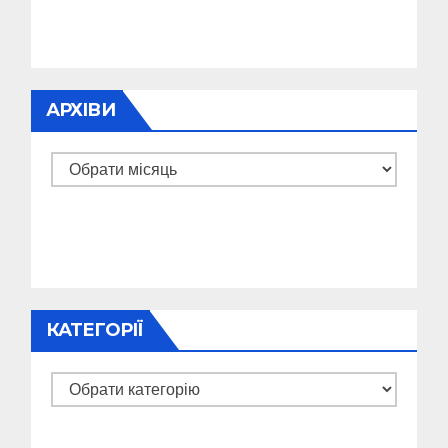
АРХІВИ
Архіви
КАТЕГОРІЇ
Категорії