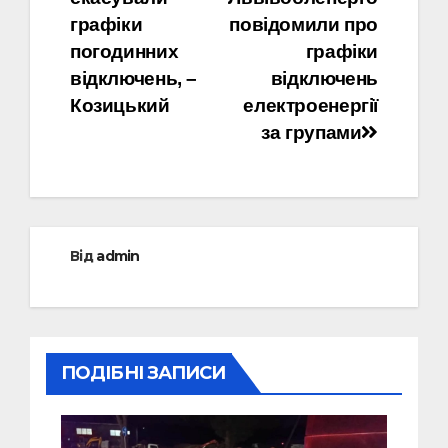
записів
графіки
повідомили про
погодинних
графіки
відключень, –
відключень
Козицький
електроенергії
за групами
Від
admin
ПОДІБНІ ЗАПИСИ