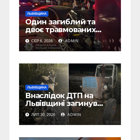
ЛЬВІВЩИНА
Один загиблий та
двоє травмованих
внаслідок ДТП на
СЕР 6, 2026
ADMIN
Самбірщині
ЛЬВІВЩИНА
Внаслідок ДТП на
Львівщині загинув
малолітній водій
ЛИП 30, 2026
ADMIN
скутера, а
неповнолітній
пасажир травмований