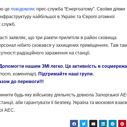
ро це
повідомляє
прес-служба “Енергоатому”. Своїми діями
фраструктуру найбільшої в Україні та Європі атомної
х служб.
асті заявляє, що три ракети прилетіли в район сховища
Персонал нібито сховався у захищених приміщеннях. Там та
тності радіаційного зараження на станції.
Допомогти нашим ЗМІ легко. Це активність в соцмережа
епост, коментар
).
Підтримайте наші групи.
азом до перемоги!!!
нити будь-яку військову діяльність довкола Запорізької АЕ
анції, аби гарантувати її безпеку. Україна та московія взає
ої АЕС.