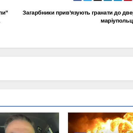
ли”
Загарбники прив’язують гранати до дв
а
маріупольц