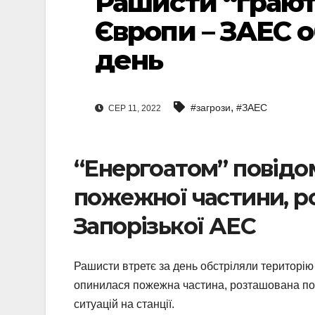
Рашисти “грають
Європи – ЗАЕС о
день
,
#загрози
#ЗАЕС
СЕР 11, 2022
“Енергоатом” повідо
пожежної частини, р
Запорізької АЕС
Рашисти втретє за день обстріляли територію 
опинилася пожежна частина, розташована поря
ситуацій на станції.