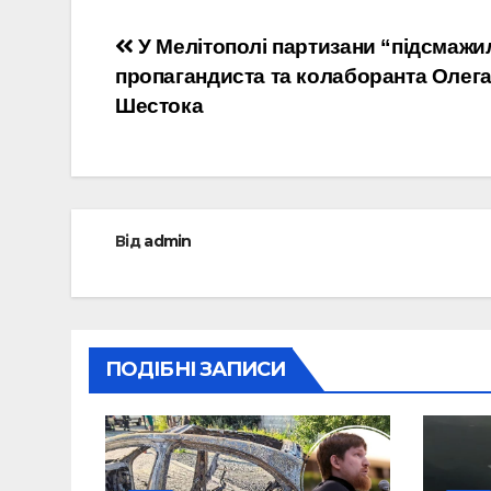
Навігація
У Мелітополі партизани “підсмажи
пропагандиста та колаборанта Олег
записів
Шестока
Від
admin
ПОДІБНІ ЗАПИСИ