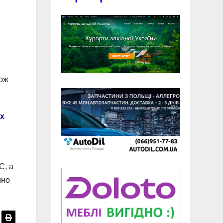
кож
х
С, а
мно