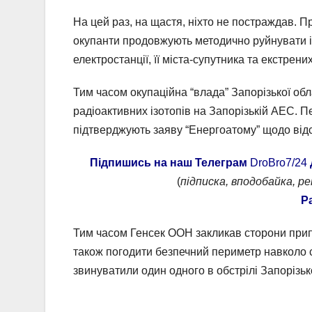
На цей раз, на щастя, ніхто не постраждав. П
окупанти продовжують методично руйнувати ін
електростанції, її міста-супутника та екстрени
Тим часом окупаційна “влада” Запорізької обл
радіоактивних ізотопів на Запорізькій АЕС. 
підтверджують заяву “Енергоатому” щодо відсу
Підпишись на наш Телеграм
DroBro7/24
(
підписка, вподобайка, р
Р
Тим часом Генсек ООН закликав сторони припи
також погодити безпечний периметр навколо ст
звинуватили один одного в обстрілі Запорізьк