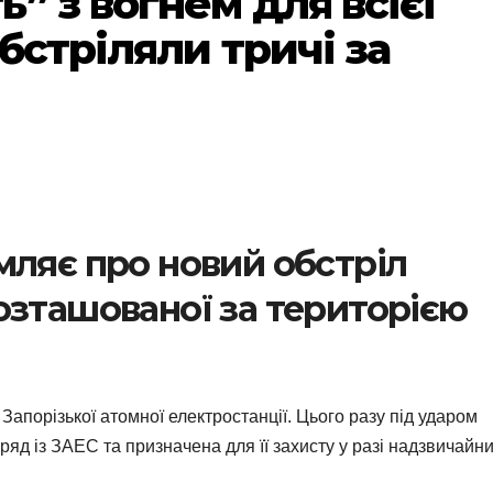
” з вогнем для всієї
бстріляли тричі за
мляє про новий обстріл
озташованої за територією
Запорізької атомної електростанції. Цього разу під ударом
д із ЗАЕС та призначена для її захисту у разі надзвичайн