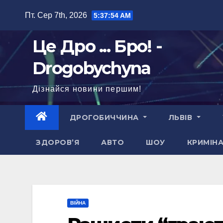
Перейти
Пт. Сер 7th, 2026
5:37:55 AM
до
вмісту
Це Дро ... Бро! -
Drogobychyna
Дізнайся новини першим!
ДРОГОБИЧЧИНА
ЛЬВІВ
ЗДОРОВ’Я
АВТО
ШОУ
КРИМІН
ВІЙНА