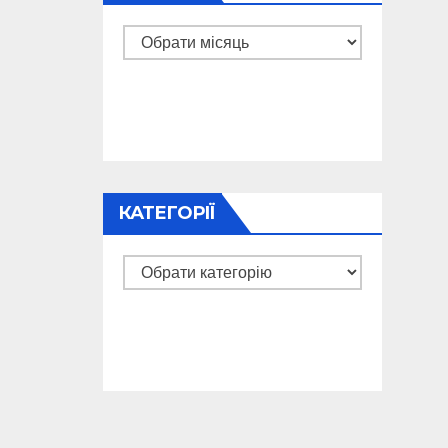
Архіви
КАТЕГОРІЇ
Категорії