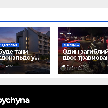
И ДРОГОБИЧА
ЛЬВІВЩИНА
буде таки
Один загиблий
дональдс у
двоє травмова
гобичі? (Фото)
внаслідок ДТП 
 6, 2026
СЕР 6, 2026
Самбірщині
obychyna