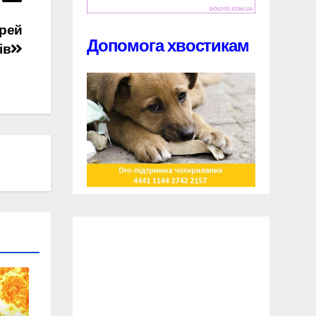
ерей
Допомога хвостикам
ів