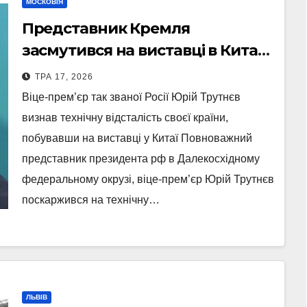
МОСКОВІЯ
Представник Кремля
засмутився на виставці в Китаї:
“У нас – мед та краби, у них –
ТРА 17, 2026
дрони та роботи”
Віце-прем’єр так званої Росії Юрій Трутнєв
визнав технічну відсталість своєї країни,
побувавши на виставці у Китаї Повноважний
представник президента рф в Далекосхідному
федеральному окрузі, віце-прем’єр Юрій Трутнєв
поскаржився на технічну…
ЛЬВІВ