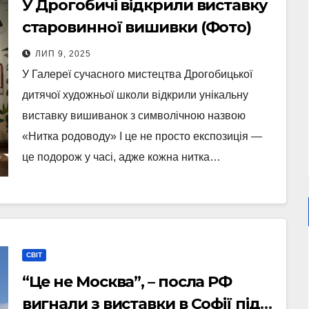
У Дрогобичі відкрили виставку
старовинної вишивки (Фото)
ЛИП 9, 2025
У Галереї сучасного мистецтва Дрогобицької
дитячої художньої школи відкрили унікальну
виставку вишиванок з символічною назвою
«Нитка родоводу» І це не просто експозиція —
це подорож у часі, адже кожна нитка…
СВІТ
“Це не Москва”, – посла РФ
вигнали з виставки в Софії під