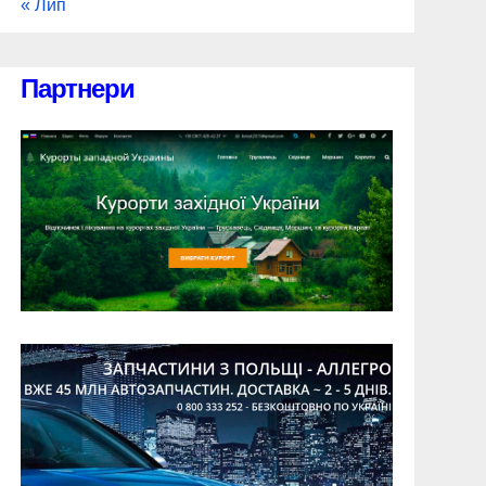
« Лип
Партнери