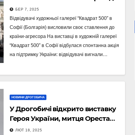
викрики “Вбивця!” (Відео)
БЕР 7, 2025
Відвідувачі художньої галереї “Квадрат 500” в
Софії (Болгарія) висловили своє ставлення до
країни-агресора На виставці в художній галереї
“Квадрат 500” в Софії відбулася спонтанна акція
на підтримку України: відвідувачі вигнали…
НОВИНИ ДРОГОБИЧА
У Дрогобичі відкрито виставку
Героя України, митця Ореста
Кравчука (Фото)
ЛЮТ 18, 2025