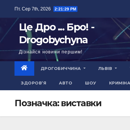
Перейти
Пт. Сер 7th, 2026
2:21:31 PM
до
вмісту
Це Дро ... Бро! -
Drogobychyna
Дізнайся новини першим!
ДРОГОБИЧЧИНА
ЛЬВІВ
ЗДОРОВ’Я
АВТО
ШОУ
КРИМІН
Позначка:
виставки