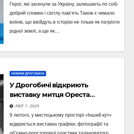
Герої, які загинули за Україну, залишають по собі
добрий спомин і світлу пам’ять Також є чимало
воїнів, що ввійдуть в історію не тільки як патріоти
рідної землі, а ще як…
НОВИНИ ДРОГОБИЧА
У Дрогобичі відкриють
виставку митця Ореста
Кравчука, який загинув
ЛЮТ 7, 2025
захищаючи Україну
9 лютого, у мистецькому просторі «Інший кут»
відкриється виставка графіки, фотографії та
об’ємно-просторової пластики талановитого