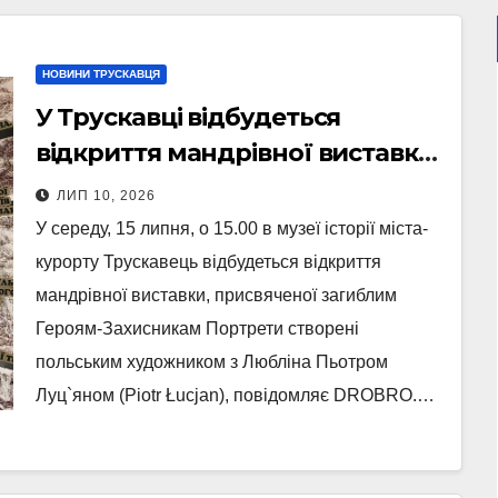
НОВИНИ ТРУСКАВЦЯ
У Трускавці відбудеться
відкриття мандрівної виставки
портретів загиблих Героїв
ЛИП 10, 2026
У середу, 15 липня, о 15.00 в музеї історії міста-
курорту Трускавець відбудеться відкриття
мандрівної виставки, присвяченої загиблим
Героям-Захисникам Портрети створені
польським художником з Любліна Пьотром
Луц`яном (Piotr Łucjan), повідомляє DROBRO.…