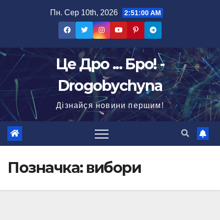
Перейти
Пн. Сер 10th, 2026
2:51:02 AM
до
вмісту
Це Дро ... Бро! -
Drogobychyna
Дізнайся новини першим!
Позначка:
вибори