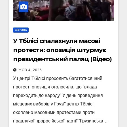
ЄВРОПА
У Тбілісі спалахнули масові
протести: опозиція штурмує
президентський палац (Відео)
ЖОВ 4, 2025
У центрі Тбілісі проходить багатотисячний
протест: опозиція оголосила, що “влада
переходить до народу” У день проведення
місцевих виборів у Грузії центр Тбілісі
охоплено масовими протестами проти
правлячої проросійської партії “Грузинська…