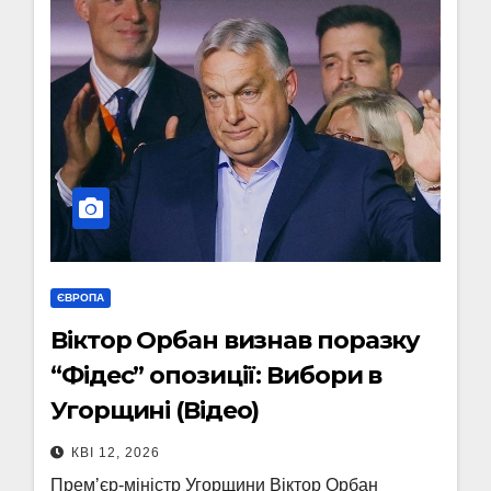
ЄВРОПА
Віктор Орбан визнав поразку
“Фідес” опозиції: Вибори в
Угорщині (Відео)
КВІ 12, 2026
Премʼєр-міністр Угорщини Віктор Орбан