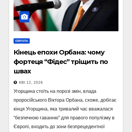
ЄВРОПА
Кінець епохи Орбана: чому
фортеця “Фідес” тріщить по
швах
КВІ 12, 2026
Угорщина стоїть на порозі змін, влада
проросійського Віктора Орбана, схоже, добігає
кінця Угорщина, яка тривалий час вважалася
“безпечною гаванню” для правого популізму в
Європі, входить до зони безпрецедентної