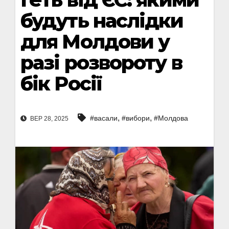
будуть наслідки
для Молдови у
разі розвороту в
бік Росії
,
,
#васали
#вибори
#Молдова
ВЕР 28, 2025