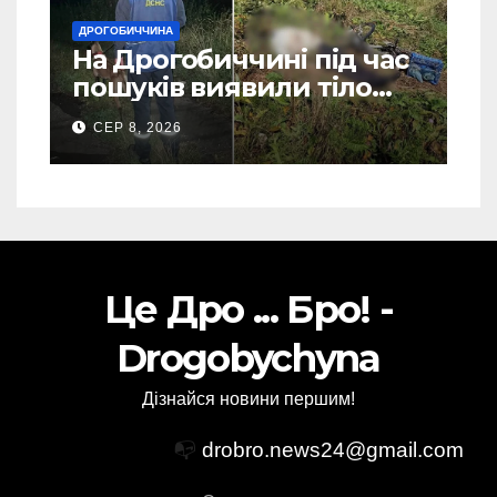
ДРОГОБИЧЧИНА
На Дрогобиччині під час
пошуків виявили тіло
зниклого чоловіка (Фото)
СЕР 8, 2026
Це Дро ... Бро! -
Drogobychyna
Дізнайся новини першим!
📭
drobro.news24@gmail.com