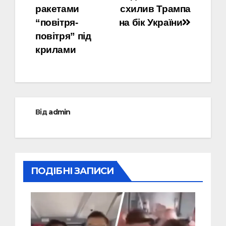
ракетами
схилив Трампа
“повітря-
на бік України
повітря” під
крилами
Від
admin
ПОДІБНІ ЗАПИСИ