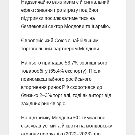
Надзвичайно важливим є й сигнальний
ефект: знання про втрату подібної
підтримки посилюватиме тиск на
безпековий сектор Молдови та її армію.
Європейський Союз є найбільшим
торговельним партнером Молдови.
На нього припадає 53,7% зовнішнього
товарообігу (65,4% експорту). Після
повномасштабного російського
вторгнення ринок РФ скоротився до
близько 2–3% торгівлі, тоді як виторг від
західних ринків зріс.
На підтримку Молдови ЄС тимчасово
скасував усі мита й квоти на молдовську
аграрну продукцію (2022–2023), що