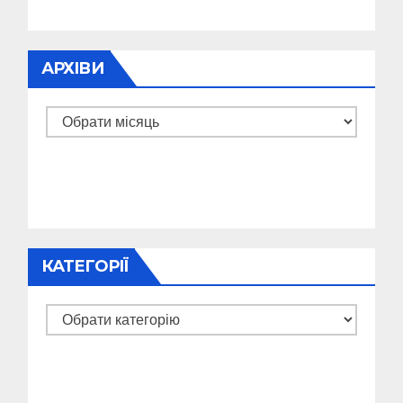
АРХІВИ
Архіви
КАТЕГОРІЇ
Категорії