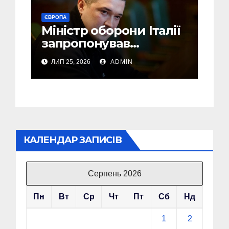
ЄВРОПА
Міністр оборони Італії
запропонував
Федорову стати його
ЛИП 25, 2026
ADMIN
радником
КАЛЕНДАР ЗАПИСІВ
Серпень 2026
Пн
Вт
Ср
Чт
Пт
Сб
Нд
1
2