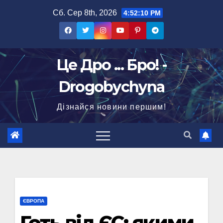
Перейти
Сб. Сер 8th, 2026
4:52:12 PM
до
вмісту
Це Дро ... Бро! -
Drogobychyna
Дізнайся новини першим!
ЄВРОПА
Геть від ЄС: якими