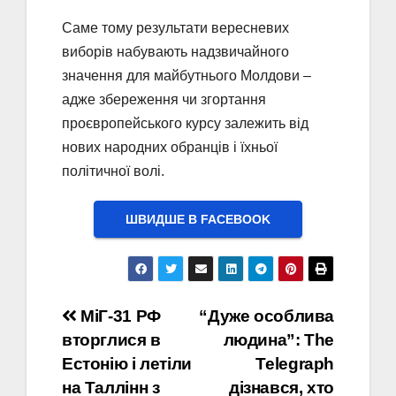
Саме тому результати вересневих
виборів набувають надзвичайного
значення для майбутнього Молдови –
адже збереження чи згортання
проєвропейського курсу залежить від
нових народних обранців і їхньої
політичної волі.
ШВИДШЕ В FACEBOOK
Навігація
МіГ-31 РФ
“Дуже особлива
вторглися в
людина”: The
записів
Естонію і летіли
Telegraph
на Таллінн з
дізнався, хто