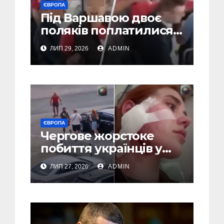
ЄВРОПА
Під Варшавою двоє
поляків поплатилися
за нападки на
ЛИП 29, 2026
ADMIN
українця – пасажири
викинули їх із поїзда
(Відео)
ЄВРОПА
Чергове жорстоке
побиття українців у
Польші: перші
ЛИП 27, 2026
ADMIN
затримання (Відео,
Фото)