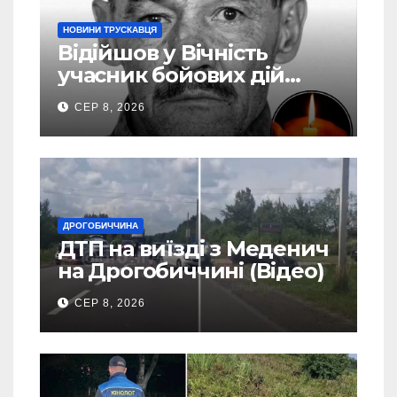
НОВИНИ ТРУСКАВЦЯ
Відійшов у Вічність
учасник бойових дій
Василь Іваникович зі
СЕР 8, 2026
Станилі
ДРОГОБИЧЧИНА
ДТП на виїзді з Меденич
на Дрогобиччині (Відео)
СЕР 8, 2026