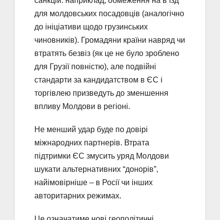
санкцій: наприклад, обмеження на в’їзд
для молдовських посадовців (аналогічно
до ініціативи щодо грузинських
чиновників). Громадяни країни навряд чи
втратять безвіз (як це не було зроблено
для Грузії повністю), але подвійні
стандарти за кандидатством в ЄС і
торгівлею призведуть до зменшення
впливу Молдови в регіоні.
Не менший удар буде по довірі
міжнародних партнерів. Втрата
підтримки ЄС змусить уряд Молдови
шукати альтернативних “донорів”,
найімовірніше – в Росії чи інших
авторитарних режимах.
Це означатиме нові геополітичні