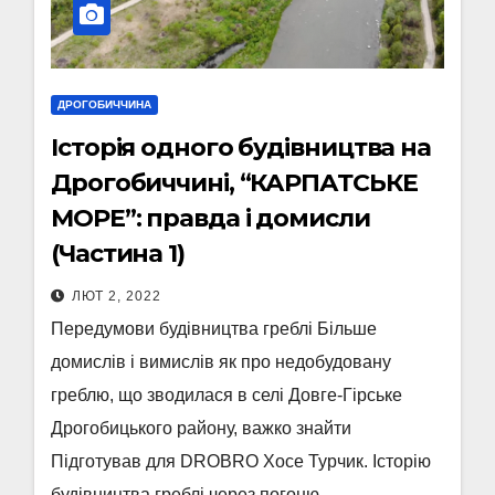
ДРОГОБИЧЧИНА
Історія одного будівництва на
Дрогобиччині, “КАРПАТСЬКЕ
МОРЕ”: правда і домисли
(Частина 1)
ЛЮТ 2, 2022
Передумови будівництва греблі Більше
домислів і вимислів як про недобудовану
греблю, що зводилася в селі Довге-Гірське
Дрогобицького району, важко знайти
Підготував для DROBRO Хосе Турчик. Історію
будівництва греблі через погоню…