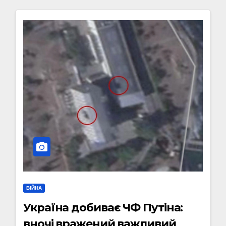
ВІЙНА
Україна добиває ЧФ Путіна:
вночі вражений важливий