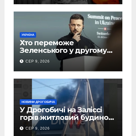
УКРАЇНА
Хто переможе
Зеленського у другому
турі виборів президента
СЕР 9, 2026
України – новий рейтинг
SOCIS
НОВИНИ ДРОГОБИЧА
У Дрогобичі на Заліссі
горів житловий будинок
(Відео)
СЕР 9, 2026