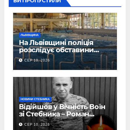
ВИ ПРОПУСТИЛИ
ЛЬВІВЩИНА
На Львівщині поліція
розслідує обставини
утоплення дитини в
СЕР 10, 2026
басейні
НОВИНИ СТЕБНИКА
Відійшов у Вічність Воїн
зі Стебника – Роман
Кучера
СЕР 10, 2026