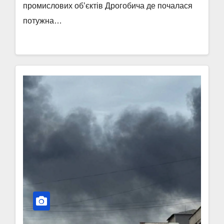
промислових об’єктів Дрогобича де почалася
потужна…