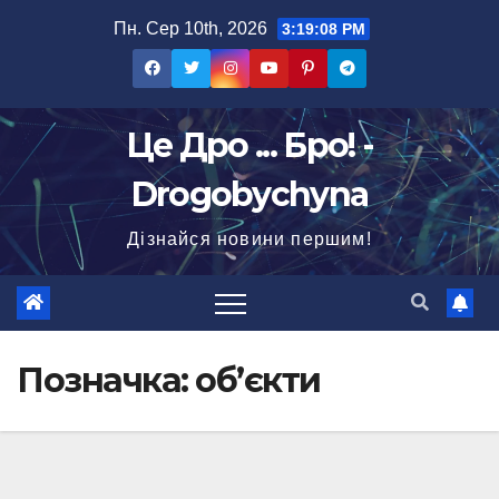
Перейти
Пн. Сер 10th, 2026
3:19:09 PM
до
вмісту
Це Дро ... Бро! -
Drogobychyna
Дізнайся новини першим!
Позначка:
об’єкти