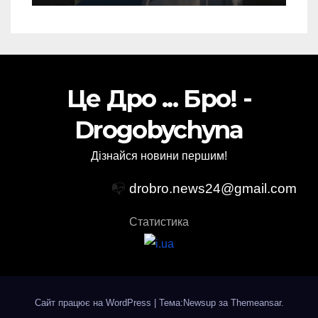
Це Дро ... Бро! -
Drogobychyna
Дізнайся новини першим!
📭
drobro.news24@gmail.com
Статистика
Сайт працює на WordPress
|
Тема:Newsup за
Themeansar
.