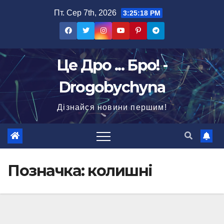
Перейти
Пт. Сер 7th, 2026
3:25:19 PM
до
вмісту
Це Дро ... Бро! -
Drogobychyna
Дізнайся новини першим!
Позначка:
колишні