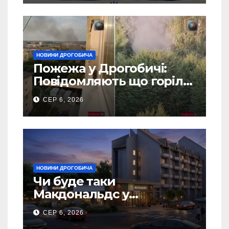
НОВИНИ ДРОГОБИЧА
Пожежа у Дрогобичі:
Повідомляють що горіло
5 гаражів (Відео)
СЕР 6, 2026
НОВИНИ ДРОГОБИЧА
Чи буде таки
Макдональдс у
Дрогобичі? (Фото)
СЕР 6, 2026