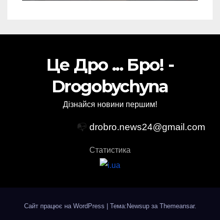
Це Дро ... Бро! -
Drogobychyna
Дізнайся новини першим!
📭
drobro.news24@gmail.com
Статистика
Сайт працює на WordPress
|
Тема:Newsup за
Themeansar
.