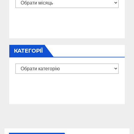
Архіви
КАТЕГОРІЇ
Категорії