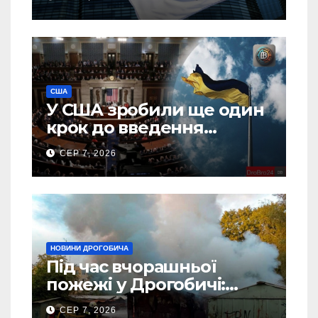
США
У США зробили ще один
крок до введення
“пекельних санкцій”
СЕР 7, 2026
проти Росії
НОВИНИ ДРОГОБИЧА
Під час вчорашньої
пожежі у Дрогобичі:
“врятовано” 4 гаражі
СЕР 7, 2026