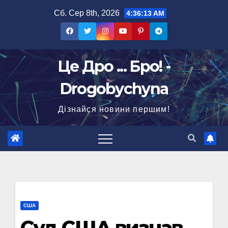
Перейти
Сб. Сер 8th, 2026
4:36:14 AM
до
вмісту
Це Дро ... Бро! -
Drogobychyna
Дізнайся новини першим!
США
Суд США визнав