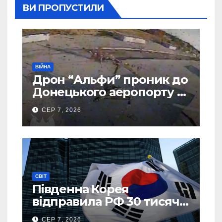
ВИ ПРОПУСТИЛИ
ВІЙНА
Дрон “Альфи” проник до
Донецького аеропорту та
спалив “Шахед” ще до
СЕР 7, 2026
запуску
СВІТ
Південна Корея
відправила РФ 30 тисяч
тонн авіапалива
СЕР 7, 2026