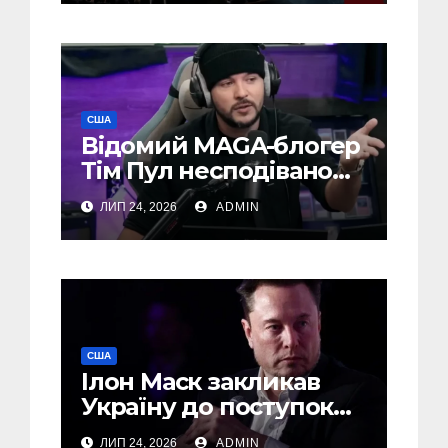
США
Відомий MAGA-блогер
Тім Пул несподівано
підтримав Україну
ЛИП 24, 2026
ADMIN
США
Ілон Маск закликав
Україну до поступок
Путіну – The Economist
ЛИП 24, 2026
ADMIN