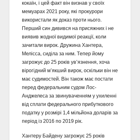
кокаїн, і цей факт він визнав у своїх
мемуарах 2021 року, які прокурори
використали як доказ проти нього.
Перший син дивився на присяжних і не
виявив жодної видимої реакції, коли
зачитали вирок. Дружина Хантера,
Мелісса, сиділа за ним. Тепер йому
загрожує до 25 років ув’язнення, хоча
вірогідний м’якший вирок, оскільки він не
має судимостей. Він також має постати
перед федеральним судом Лос-
Анджелеса за звинуваченням у ухиленні
від сплати федерального прибуткового
податку у розмірі 1,4 мільйона доларів за
період із 2016 по 2019 рік.
Хантеру Байдену загрожує 25 років