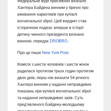
Федеральне журі присяжних визнало
Хантера Байдена винним у брехні про
вживання наркотиків при купівлі
вогнепальної зброї. Цей вердикт став
історичною подією: вперше в історії
дитину чинного президента визнано
винною, передає
DROBRO
.
Про це пише
New York Post
.
Комісія з шести чоловіків і шести жінок
радилася протягом трьох годин протягом
двох днів, перш ніж визнати 54-річного
Хантера винним у наданні неправдивих
показань при купівлі вогнепальної зброї
та надання неправдивих заяв. Суть
пред’явленого Байдену-молодшому