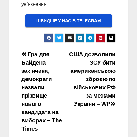
ув’язнення.
ШВИДШЕ У НАС В ТELEGRAM
Навігація
Гра для
США дозволили
Байдена
ЗСУ бити
записів
закінчена,
американською
демократи
зброєю по
назвали
військових РФ
прізвище
за межами
нового
України – WP
кандидата на
виборах – The
Times