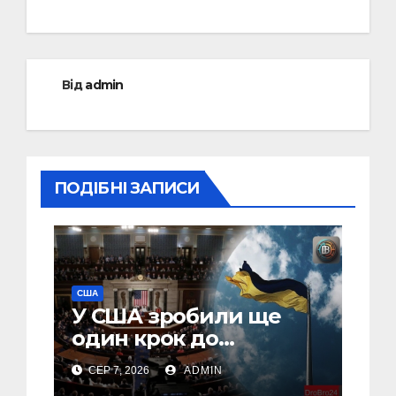
Від
admin
ПОДІБНІ ЗАПИСИ
США
У США зробили ще
один крок до
введення “пекельних
СЕР 7, 2026
ADMIN
санкцій” проти Росії