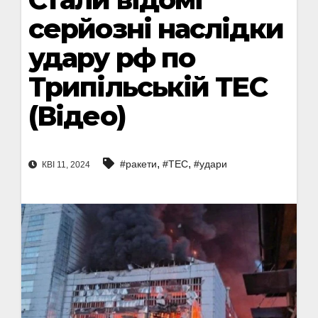
серйозні наслідки
удару рф по
Трипільській ТЕС
(Відео)
,
,
#ракети
#ТЕС
#удари
КВІ 11, 2024