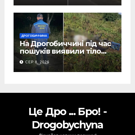
ДРОГОБИЧЧИНА
На Дрогобиччині під час
пошуків виявили тіло
зниклого чоловіка (Фото)
СЕР 8, 2026
Це Дро ... Бро! -
Drogobychyna