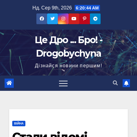
Перейти
Нд. Сер 9th, 2026
6:20:45 AM
до
вмісту
Це Дро ... Бро! -
Drogobychyna
Дізнайся новини першим!
ВІЙНА
Стали відомі