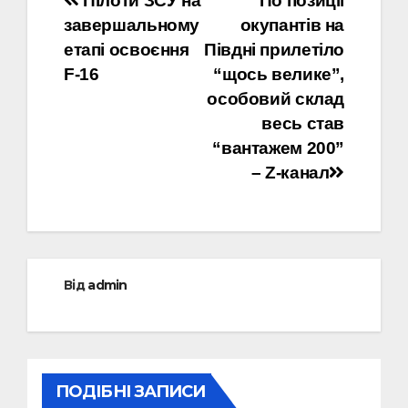
Навігація
Пілоти ЗСУ на
По позиції
завершальному
окупантів на
записів
етапі освоєння
Півдні прилетіло
F-16
“щось велике”,
особовий склад
весь став
“вантажем 200”
– Z-канал
Від
admin
ПОДІБНІ ЗАПИСИ