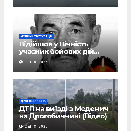
евакуація
НОВИНИ ТРУСКАВЦЯ
Відійшов у Вічність
учасник бойових дій
Василь Іваникович зі
СЕР 8, 2026
Станилі
ДРОГОБИЧЧИНА
ДТП на виїзді з Меденич
на Дрогобиччині (Відео)
СЕР 8, 2026