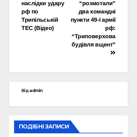
записів
наслідки удару
“розмотали”
рф по
два командні
Трипільській
пункти 49-ї армії
ТЕС (Відео)
рф:
“Триповерхова
будівля вщент”
Від
admin
ПОДІБНІ ЗАПИСИ