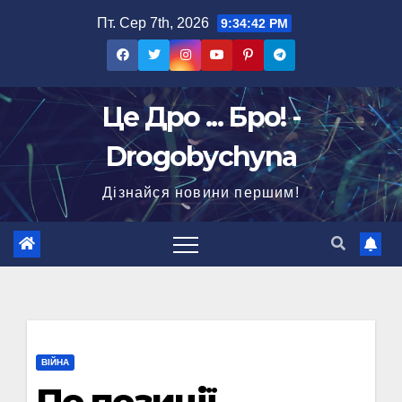
Перейти
Пт. Сер 7th, 2026
9:34:43 PM
до
вмісту
Це Дро ... Бро! -
Drogobychyna
Дізнайся новини першим!
ВІЙНА
По позиції