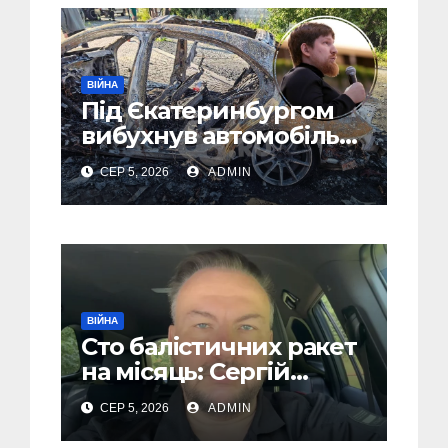
ВІЙНА
Під Єкатеринбургом
вибухнув автомобіль
голови компанії-
СЕР 5, 2026
ADMIN
виробника дронів
“Упир” – перші
подробиці
ВІЙНА
Сто балістичних ракет
на місяць: Сергій
“Флеш” закликав
СЕР 5, 2026
ADMIN
українців готуватися
до гіршого