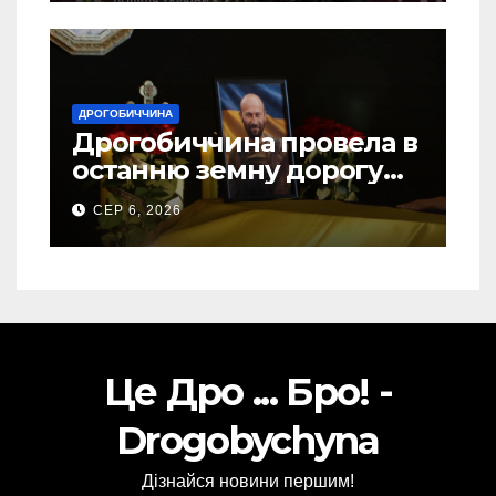
ДРОГОБИЧЧИНА
Дрогобиччина провела в
останню земну дорогу
свого Захисника – Олега
СЕР 6, 2026
Торського
Це Дро ... Бро! -
Drogobychyna
Дізнайся новини першим!