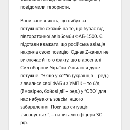
повідомили терористи.
Вони запевняють, що вибух за
потужністю схожий на те, що буває від
півторатонної авіабомби ФАБ-1500. Є
підстави вважати, що російська авіація
накрила свою позицію. Однак Z-канал не
виключає й того факту, що в арсеналі
Сил оборони України з’явилося дуже
потужне. “Якщо у хо**ів (українців – ред.)
з’явилися свої ФАБи з УМПК – то б/д
(ймовірно, бойові дії – ред.) у “СВО” для
нас набувають зовсім іншого
забарвлення. Поки що ситуація
з’ясовується”, – написали офіцери ЗС
рф.