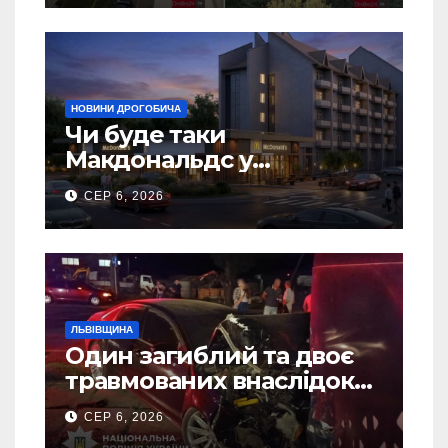
НОВИНИ ДРОГОБИЧА
Чи буде таки
Макдональдс у
Дрогобичі? (Фото)
СЕР 6, 2026
ЛЬВІВЩИНА
Один загиблий та двоє
травмованих внаслідок
ДТП на Самбірщині
СЕР 6, 2026