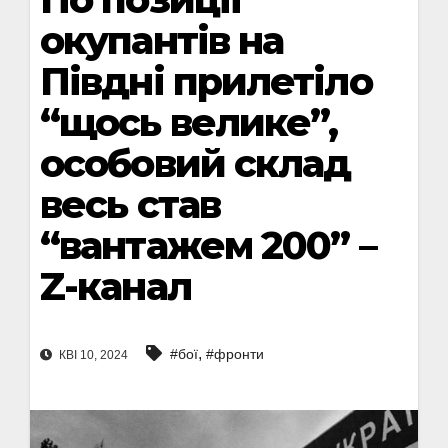
окупантів на
Півдні прилетіло
“щось велике”,
особовий склад
весь став
“вантажем 200” –
Z-канал
,
#бої
#фронти
КВІ 10, 2024