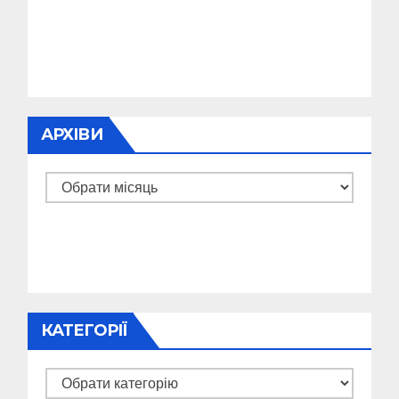
АРХІВИ
Архіви
КАТЕГОРІЇ
Категорії