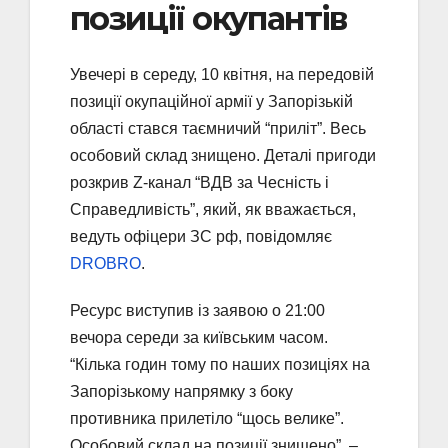
позиції окупантів
Увечері в середу, 10 квітня, на передовій
позиції окупаційної армії у Запорізькій
області стався таємничий “приліт”. Весь
особовий склад знищено. Деталі пригоди
розкрив Z-канал “ВДВ за Чесність і
Справедливість”, який, як вважається,
ведуть офіцери ЗС рф, повідомляє
DROBRO
.
Ресурс виступив із заявою о 21:00
вечора середи за київським часом.
“Кілька годин тому по наших позиціях на
Запорізькому напрямку з боку
противника прилетіло “щось велике”.
Особовий склад на позиції знищено”, –