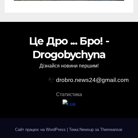
Це Дро ... Бро! -
Drogobychyna
Дізнайся новини першим!
📭
drobro.news24@gmail.com
Статистика
Сайт працює на WordPress
|
Тема:Newsup за
Themeansar
.