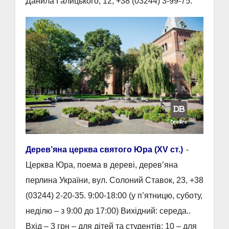
Данила Галицького, 12, +38 (03244) 3-99-75.
Дерев’яна церква святого Юра (XV ст.)
-
Церква Юра, поема в дереві, дерев’яна
перлина України, вул. Солоний Ставок, 23, +38
(03244) 2-20-35. 9:00-18:00 (у п’ятницю, суботу,
неділю – з 9:00 до 17:00) Вихідний: середа..
Вхід – 3 грн – для дітей та студентів; 10 – для