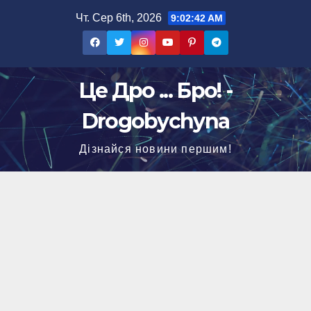
Перейти
Чт. Сер 6th, 2026
9:02:44 AM
до
вмісту
Це Дро ... Бро! -
Drogobychyna
Дізнайся новини першим!