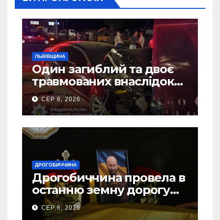
ЛЬВІВЩИНА
Один загиблий та двоє
травмованих внаслідок
ДТП на Самбірщині
СЕР 6, 2026
ДРОГОБИЧЧИНА
Дрогобиччина провела в
останню земну дорогу
свого Захисника – Олега
СЕР 6, 2026
Торського