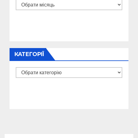
Архіви
КАТЕГОРІЇ
Категорії