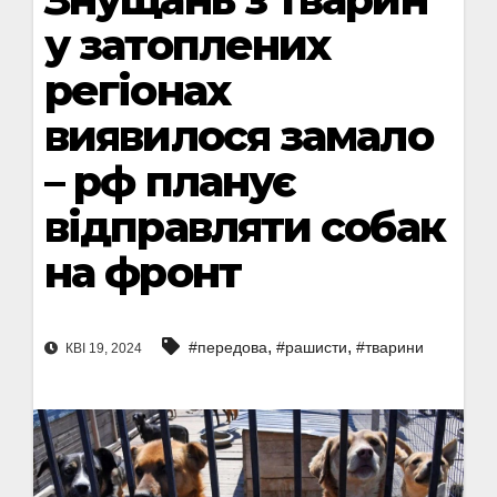
у затоплених
регіонах
виявилося замало
– рф планує
відправляти собак
на фронт
,
,
#передова
#рашисти
#тварини
КВІ 19, 2024