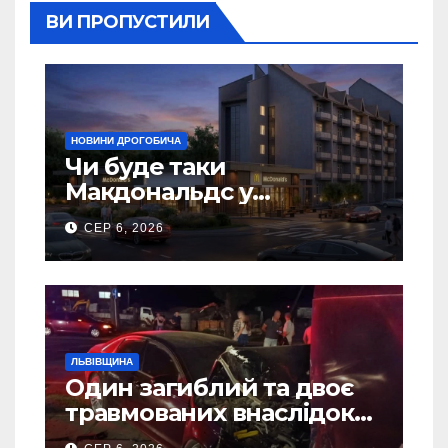
ВИ ПРОПУСТИЛИ
НОВИНИ ДРОГОБИЧА
Чи буде таки
Макдональдс у
Дрогобичі? (Фото)
СЕР 6, 2026
ЛЬВІВЩИНА
Один загиблий та двоє
травмованих внаслідок
ДТП на Самбірщині