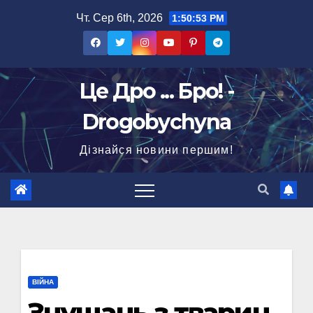
Перейти
Чт. Сер 6th, 2026
1:50:54 PM
до
вмісту
Це Дро ... Бро! -
Drogobychyna
Дізнайся новини першим!
ВІЙНА
Знущань з тварин