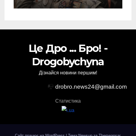
посаду у ЗСУ
Це Дро ... Бро! -
Drogobychyna
Дізнайся новини першим!
📭
drobro.news24@gmail.com
Статистика
Сайт працює на WordPress
|
Тема:Newsup за
Themeansar
.