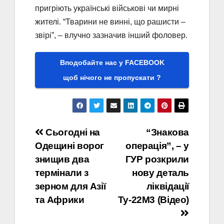
пригріють українські військові чи мирні
жителі. “Тварини не винні, що рашисти –
звірі”, – влучно зазначив інший фоловер.
Вподобайте нас у FACEBOOK
щоб нічого не пропускати ?
Навігація
Сьогодні на
“Знакова
Одещині ворог
операція”, – у
записів
знищив два
ГУР розкрили
термінали з
нову деталь
зерном для Азії
ліквідації
та Африки
Ту-22М3 (Відео)