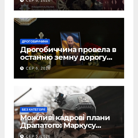
СЕР 6, 2026
ДРОГОБИЧЧИНА
Дрогобиччина провела в
останню земну дорогу
свого Захисника – Олега
СЕР 6, 2026
Торського
БЕЗ КАТЕГОРІЇ
Можливі кадрові плани
Драпатого: Маркусу
пророкують важливу
СЕР 5, 2026