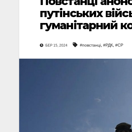
Повстанці анон
путінських війс
гуманітарний к
,
,
#повстанці
#РДК
#СР
БЕР 15, 2024