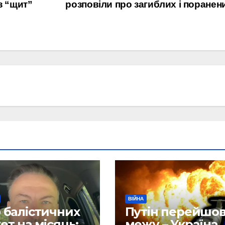
з “щит”
розповіли про загиблих і поранен
ВІЙНА
 балістичних
Путін перейшо
ет на місяць:
межу – Україна 