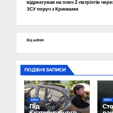
відреагував на плач Z-патріотів чере
записів
ЗСУ поруч з Кринками
Від
admin
ПОДІБНІ ЗАПИСИ
ВІЙНА
ВІЙНА
Під
Сто
Єкатеринбургом
рак