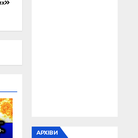
их
в
АРХІВИ
у