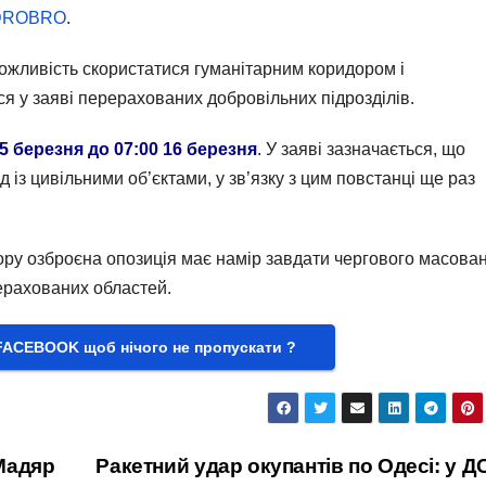
DROBRO
.
ожливість скористатися гуманітарним коридором і
ся у заяві перерахованих добровільних підрозділів.
15 березня до 07:00 16 березня
. У заяві зазначається, що
д із цивільними об’єктами, у зв’язку з цим повстанці ще раз
ору озброєна опозиція має намір завдати чергового масова
рерахованих областей.
FACEBOOK щоб нічого не пропускати ?
 Мадяр
Ракетний удар окупантів по Одесі: у 