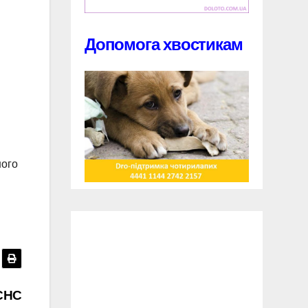
Допомога хвостикам
ного
ДСНС