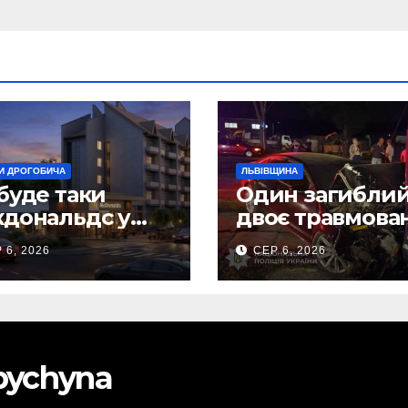
И ДРОГОБИЧА
ЛЬВІВЩИНА
буде таки
Один загиблий
дональдс у
двоє травмова
гобичі? (Фото)
внаслідок ДТП 
 6, 2026
СЕР 6, 2026
Самбірщині
obychyna