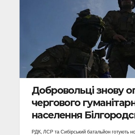
Добровольці знову о
чергового гуманітар
населення Білгородсь
РДК, ЛСР та Сибірський батальйон готують но