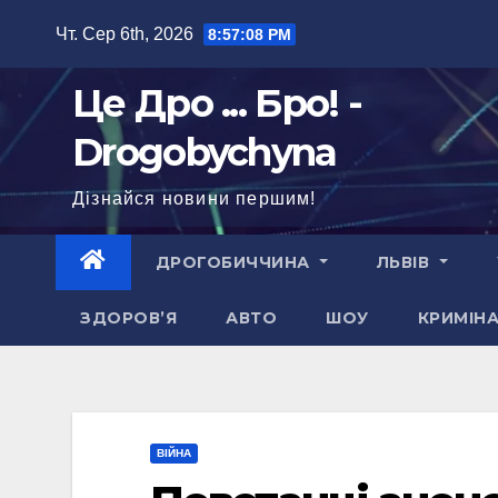
Перейти
Чт. Сер 6th, 2026
8:57:09 PM
до
вмісту
Це Дро ... Бро! -
Drogobychyna
Дізнайся новини першим!
ДРОГОБИЧЧИНА
ЛЬВІВ
ЗДОРОВ’Я
АВТО
ШОУ
КРИМІН
ВІЙНА