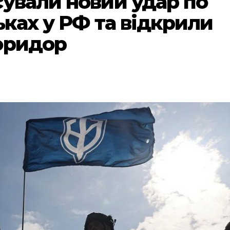
сували новий удар по
ьках у РФ та відкрили
оридор