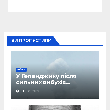
ВИ ПРОПУСТИЛИ
ВІЙНА
У Геленджику після
сильних вибухів
почалася масова
СЕР 8, 2026
евакуація