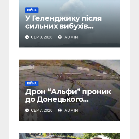
ВІЙНА
У Геленджику після
сильних вибухів
почалася масова
СЕР 8, 2026
ADMIN
евакуація
ВІЙНА
Дрон “Альфи” проник
до Донецького
аеропорту та спалив
СЕР 7, 2026
ADMIN
“Шахед” ще до запуску