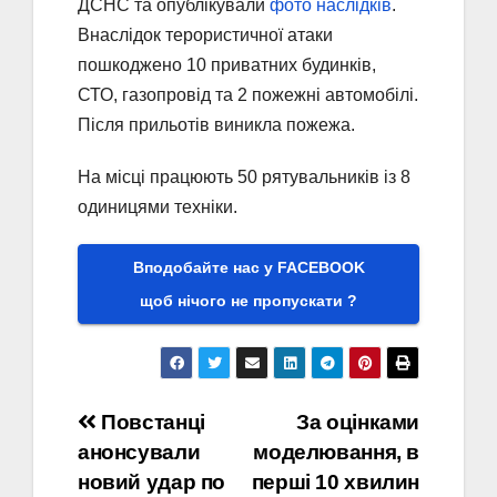
ДСНС та опублікували
фото наслідків
.
Внаслідок терористичної атаки
пошкоджено 10 приватних будинків,
СТО, газопровід та 2 пожежні автомобілі.
Після прильотів виникла пожежа.
На місці працюють 50 рятувальників із 8
одиницями техніки.
Вподобайте нас у FACEBOOK
щоб нічого не пропускати ?
Навігація
Повстанці
За оцінками
анонсували
моделювання, в
записів
новий удар по
перші 10 хвилин