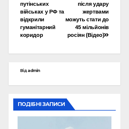
путінських
після удару
військах у РФ та
жертвами
відкрили
можуть стати до
гуманітарний
45 мільйонів
коридор
росіян (Відео)
Від
admin
ПОДІБНІ ЗАПИСИ