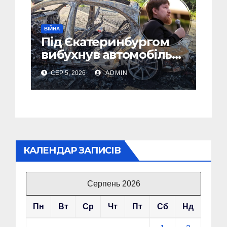
ВІЙНА
Під Єкатеринбургом
вибухнув автомобіль
голови компанії-
СЕР 5, 2026
ADMIN
виробника дронів
“Упир” – перші
подробиці
КАЛЕНДАР ЗАПИСІВ
Серпень 2026
Пн
Вт
Ср
Чт
Пт
Сб
Нд