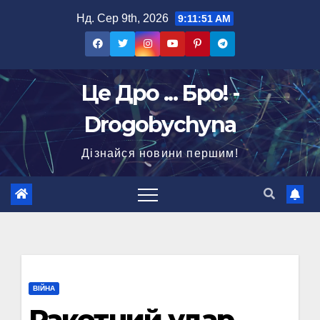
Перейти
Нд. Сер 9th, 2026
9:11:52 AM
до
вмісту
Це Дро ... Бро! -
Drogobychyna
Дізнайся новини першим!
ВІЙНА
Ракетний удар