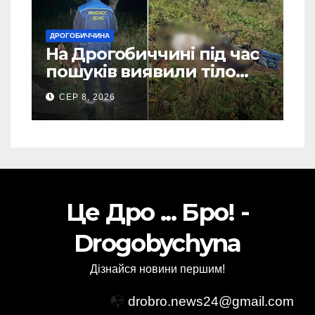
ДРОГОБИЧЧИНА
На Дрогобиччині під час
пошуків виявили тіло
зниклого чоловіка (Фото)
СЕР 8, 2026
Це Дро ... Бро! -
Drogobychyna
Дізнайся новини першим!
📭
drobro.news24@gmail.com