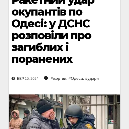
окупантів по
Одесі: у ДСНС
розповіли про
загиблих і
поранених
,
,
#жертви
#Одеса
#удари
БЕР 15, 2024