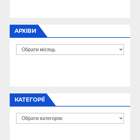
АРХІВИ
Архіви
КАТЕГОРІЇ
Категорії