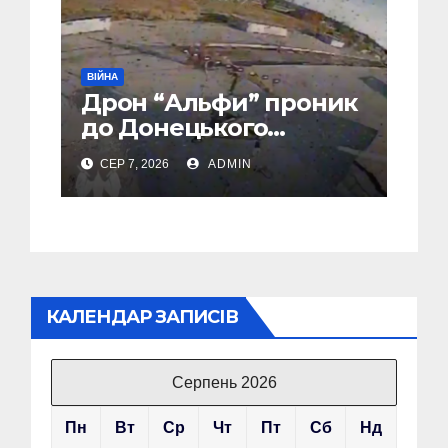
ВІЙНА
Дрон “Альфи” проник
до Донецького
аеропорту та спалив
СЕР 7, 2026
ADMIN
“Шахед” ще до запуску
КАЛЕНДАР ЗАПИСІВ
Серпень 2026
Пн
Вт
Ср
Чт
Пт
Сб
Нд