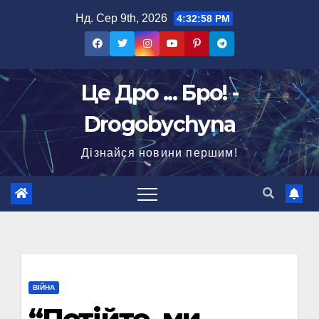
Перейти
Нд. Сер 9th, 2026
4:32:59 PM
до
вмісту
Це Дро ... Бро! -
Drogobychyna
Дізнайся новини першим!
ВІЙНА
“Потійте, ми