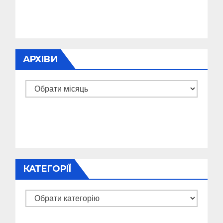
АРХІВИ
Архіви
КАТЕГОРІЇ
Категорії