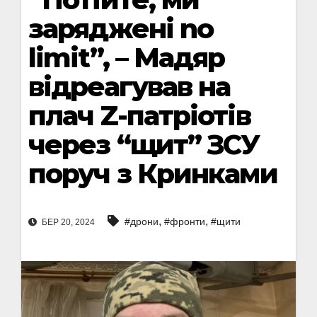
заряджені no
limit”, – Мадяр
відреагував на
плач Z-патріотів
через “щит” ЗСУ
поруч з Кринками
,
,
#дрони
#фронти
#щити
БЕР 20, 2024