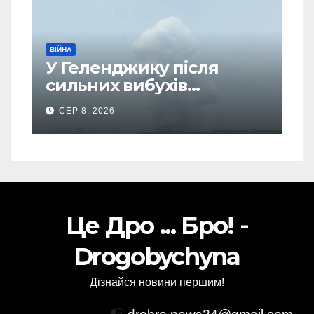
ВІЙНА
У Геленджику після
сильних вибухів
почалася масова
СЕР 8, 2026
евакуація
Це Дро ... Бро! -
Drogobychyna
Дізнайся новини першим!