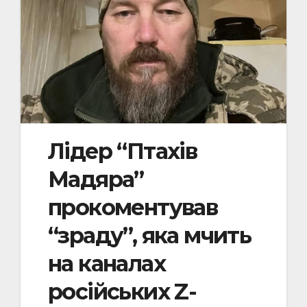
Лідер “Птахів
Мадяра”
прокоментував
“зраду”, яка мчить
на каналах
російських Z-