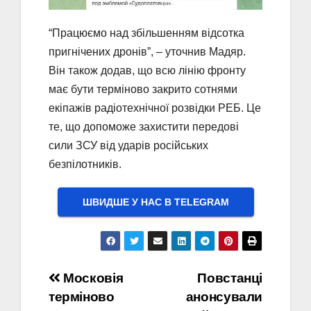
“Працюємо над збільшенням відсотка
пригнічених дронів”, – уточнив Мадяр.
Він також додав, що всю лінію фронту
має бути терміново закрито сотнями
екіпажів радіотехнічної розвідки РЕБ. Це
те, що допоможе захистити передові
сили ЗСУ від ударів російських
безпілотників.
ШВИДШЕ У НАС В ТELEGRAM
Навігація
Московія
Повстанці
терміново
анонсували