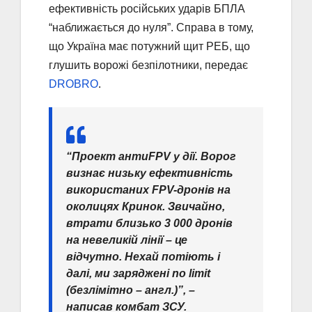
ефективність російських ударів БПЛА
“наближається до нуля”. Справа в тому,
що Україна має потужний щит РЕБ, що
глушить ворожі безпілотники, передає
DROBRO
.
“Проект антиFPV у дії. Ворог
визнає низьку ефективність
використаних FPV-дронів на
околицях Кринок. Звичайно,
втрати близько 3 000 дронів
на невеликій лінії – це
відчутно. Нехай потіють і
далі, ми заряджені no limit
(безлімітно – англ.)”, –
написав комбат ЗСУ.