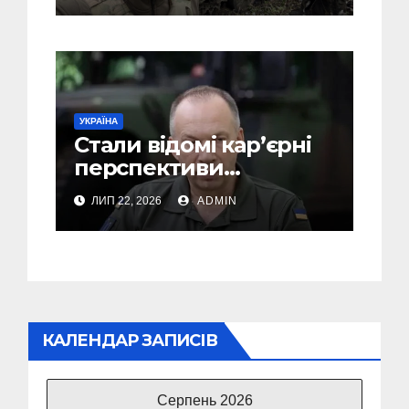
не може бути
УКРАЇНА
Стали відомі кар’єрні
перспективи
Сирського після
ЛИП 22, 2026
ADMIN
звільнення з посади
Головкому ВСУ
КАЛЕНДАР ЗАПИСІВ
Серпень 2026