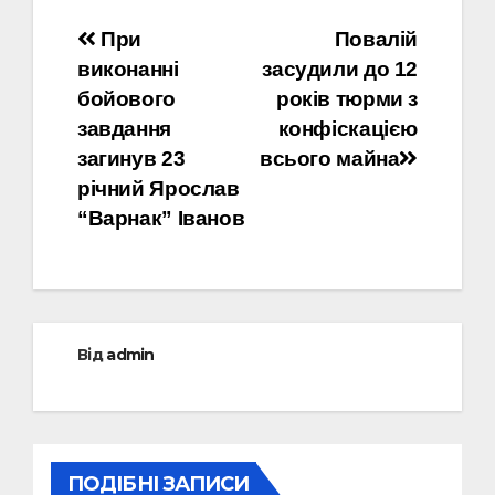
Навігація
При
Повалій
виконанні
засудили до 12
записів
бойового
років тюрми з
завдання
конфіскацією
загинув 23
всього майна
річний Ярослав
“Варнак” Іванов
Від
admin
ПОДІБНІ ЗАПИСИ