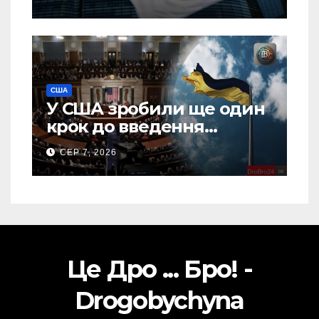
США
У США зробили ще один
крок до введення
“пекельних санкцій”
СЕР 7, 2026
проти Росії
Це Дро ... Бро! -
Drogobychyna