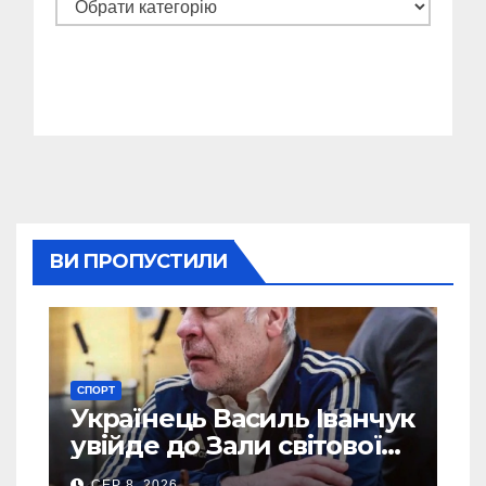
Категорії
ВИ ПРОПУСТИЛИ
СПОРТ
Українець Василь Іванчук
увійде до Зали світової
шахової слави
СЕР 8, 2026