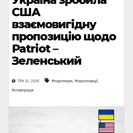
США
взаємовигідну
пропозицію щодо
Patriot –
Зеленський
,
,
#партнери
#пропозиції
ТРА 31, 2026
#співпраця