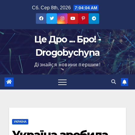
Перейти
Сб. Сер 8th, 2026
7:04:05 AM
до
вмісту
Це Дро ... Бро! -
Drogobychyna
Дізнайся новини першим!
УКРАЇНА
Україна зробила