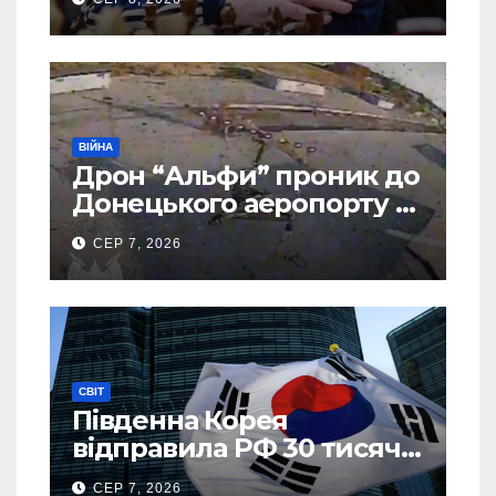
ВІЙНА
Дрон “Альфи” проник до
Донецького аеропорту та
спалив “Шахед” ще до
СЕР 7, 2026
запуску
СВІТ
Південна Корея
відправила РФ 30 тисяч
тонн авіапалива
СЕР 7, 2026