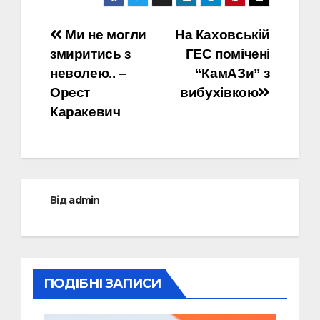
Навігація
Ми не могли
На Каховській
змиритись з
ГЕС помічені
записів
неволею.. –
“КамАЗи” з
Орест
вибухівкою
Каракевич
Від
admin
ПОДІБНІ ЗАПИСИ