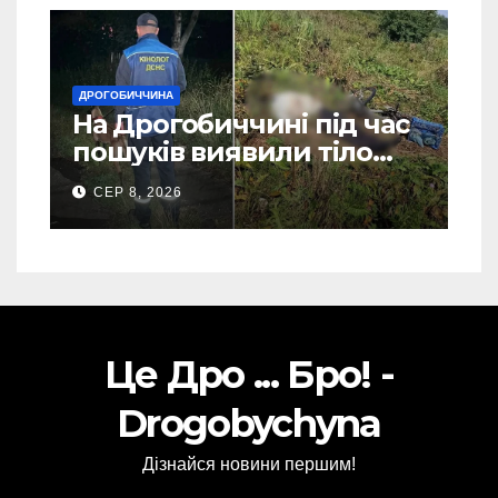
ДРОГОБИЧЧИНА
На Дрогобиччині під час
пошуків виявили тіло
зниклого чоловіка (Фото)
СЕР 8, 2026
Це Дро ... Бро! -
Drogobychyna
Дізнайся новини першим!