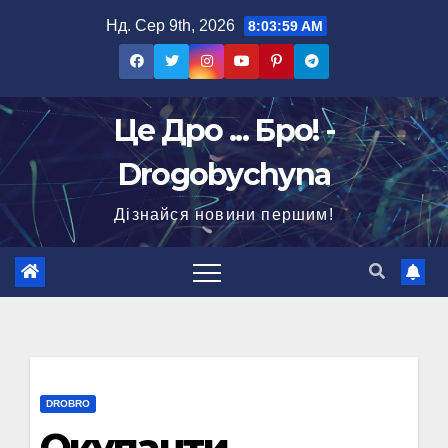
Перейти
Нд. Сер 9th, 2026
8:04:00 AM
до
вмісту
Це Дро ... Бро! -
Drogobychyna
Дізнайся новини першим!
DROBRO
Окупанти