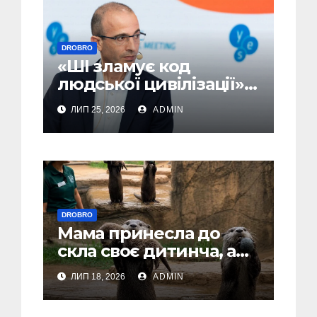
DROBRO
«ШІ зламує код
людської цивілізації» –
Юваль Ной Харарі
ЛИП 25, 2026
ADMIN
(Відео)
DROBRO
Мама принесла до
скла своє дитинча, а
тато… гордо показав
ЛИП 18, 2026
ADMIN
камінець