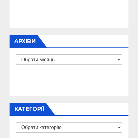
АРХІВИ
Архіви
КАТЕГОРІЇ
Категорії