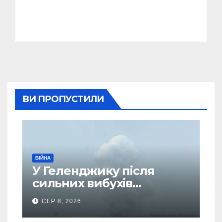
ВИ ПРОПУСТИЛИ
ВІЙНА
У Геленджику після
сильних вибухів
почалася масова
СЕР 8, 2026
евакуація