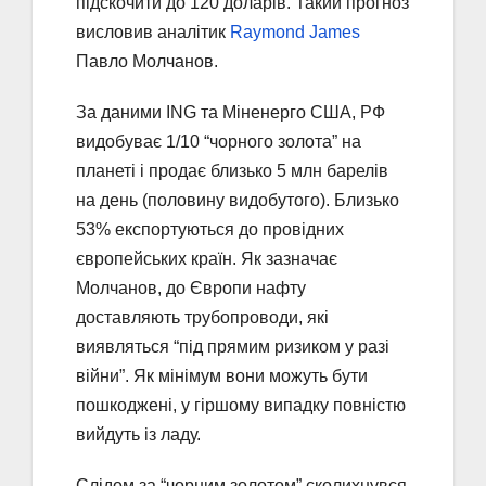
підскочити до 120 доларів. Такий прогноз
висловив аналітик
Raymond James
Павло Молчанов.
За даними ING та Міненерго США, РФ
видобуває 1/10 “чорного золота” на
планеті і продає близько 5 млн барелів
на день (половину видобутого). Близько
53% експортуються до провідних
європейських країн. Як зазначає
Молчанов, до Європи нафту
доставляють трубопроводи, які
виявляться “під прямим ризиком у разі
війни”. Як мінімум вони можуть бути
пошкоджені, у гіршому випадку повністю
вийдуть із ладу.
Слідом за “чорним золотом” сколихнувся