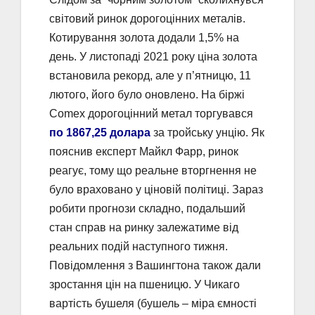
світовий ринок дорогоцінних металів.
Котирування золота додали 1,5% на
день. У листопаді 2021 року ціна золота
встановила рекорд, але у п’ятницю, 11
лютого, його було оновлено. На біржі
Comex дорогоцінний метал торгувався
по 1867,25 долара
за тройську унцію. Як
пояснив експерт Майкл Фарр, ринок
реагує, тому що реальне вторгнення не
було враховано у ціновій політиці. Зараз
робити прогнози складно, подальший
стан справ на ринку залежатиме від
реальних подій наступного тижня.
Повідомлення з Вашингтона також дали
зростання цін на пшеницю. У Чикаго
вартість бушеля (бушель – міра ємності