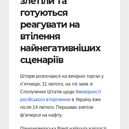
злетіли та
готуються
реагувати на
втілення
найнегативніших
сценаріїв
Шторм розпочався на вечірніх торгах у
п’ятницю, 11 лютого, на тлі заяв зі
Сполучених Штатів щодо
ймовірності
російського вторгнення
в Україну вже
після 14 лютого. Першими злетіли
ф’ючерси на нафту.
Північноморська Brent набрала вартості