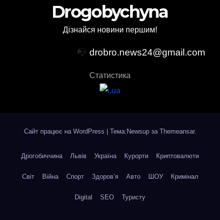
Drogobychyna
Дізнайся новини першим!
📭
drobro.news24@gmail.com
Статистика
Сайт працює на WordPress
|
Тема:Newsup за
Themeansar
.
Дрогобиччина
Львів
Україна
Курорти
Криптовалюти
Світ
Війна
Спорт
Здоров’я
Авто
ШОУ
Кримінал
Digital
SEO
Туристу