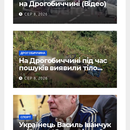
на Дрогобиччині (Відео)
СЕР 8, 2026
ДРОГОБИЧЧИНА
На Дрогобиччині під час
пошуків виявили тіло
зниклого чоловіка
СЕР 8, 2026
СПОРТ
Українець Василь Іванчук