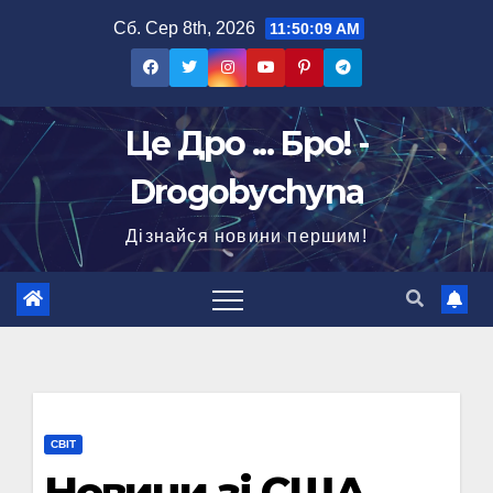
Перейти
Сб. Сер 8th, 2026
11:50:10 AM
до
вмісту
Це Дро ... Бро! -
Drogobychyna
Дізнайся новини першим!
СВІТ
Новини зі США