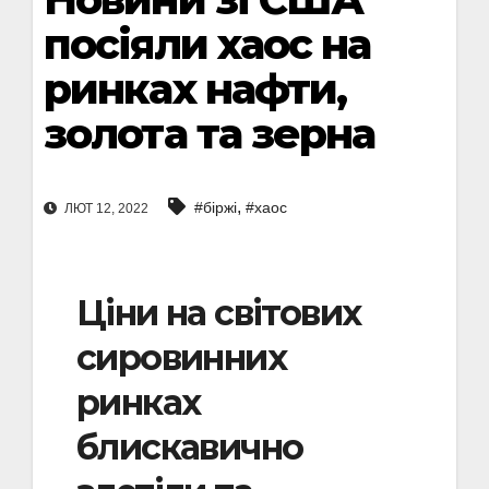
посіяли хаос на
ринках нафти,
золота та зерна
,
#біржі
#хаос
ЛЮТ 12, 2022
Ціни на світових
сировинних
ринках
блискавично