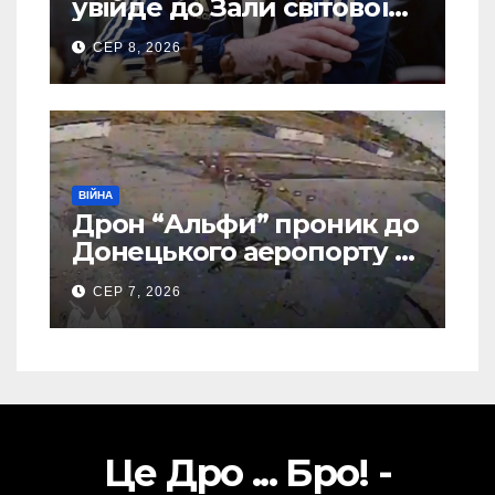
увійде до Зали світової
шахової слави
СЕР 8, 2026
ВІЙНА
Дрон “Альфи” проник до
Донецького аеропорту та
спалив “Шахед” ще до
СЕР 7, 2026
запуску
Це Дро ... Бро! -