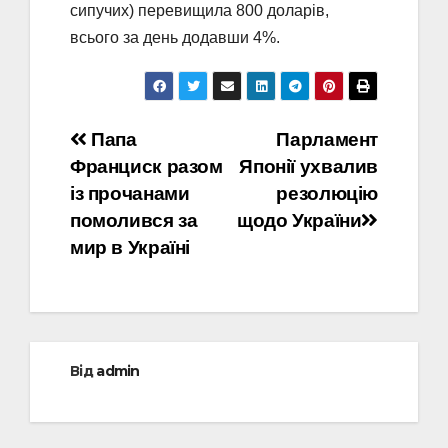
сипучих) перевищила 800 доларів,
всього за день додавши 4%.
Навігація
Папа
Парламент
Франциск разом
Японії ухвалив
записів
із прочанами
резолюцію
помолився за
щодо України
мир в Україні
Від
admin