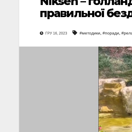
Niksen – голла
правильної безд
,
,
#методики
#поради
#рел
ГРУ 16, 2023