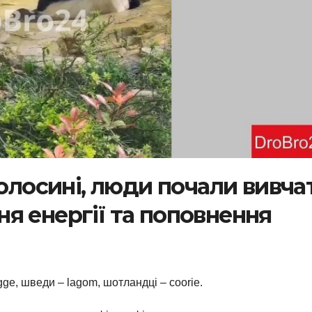
волосині, люди почали вивча
я енергії та поповнення
ygge, шведи – lagom, шотландці – coorie.