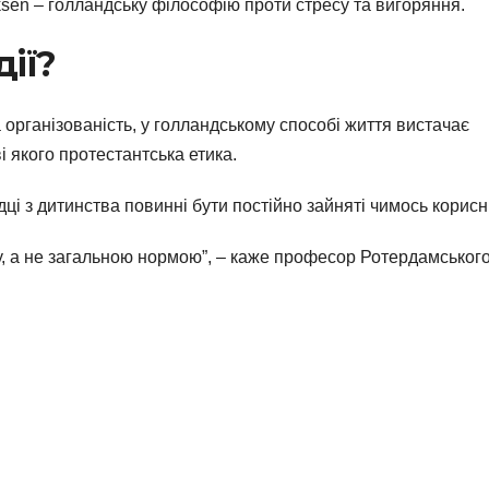
ksen – голландську філософію проти стресу та вигоряння.
дії?
 організованість, у голландському способі життя вистачає
і якого протестантська етика.
ці з дитинства повинні бути постійно зайняті чимось корисн
у, а не загальною нормою”, – каже професор Ротердамськог