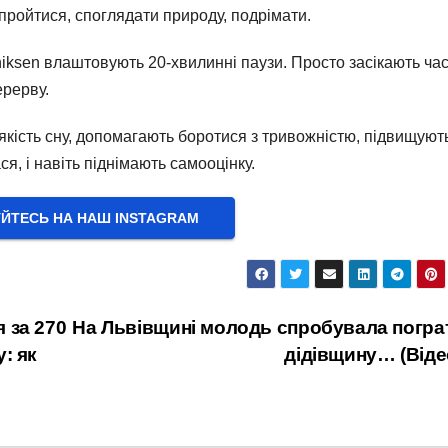
пройтися, споглядати природу, подрімати.
iksen влаштовують 20-хвилинні паузи. Просто засікають час
ерерву.
 якість сну, допомагають боротися з тривожністю, підвищуют
ся, і навіть піднімають самооцінку.
УЙТЕСЬ НА НАШ INSTAGRAM
 за 270
На Львівщині молодь спробувала погра
: як
дідівщину… (Віде