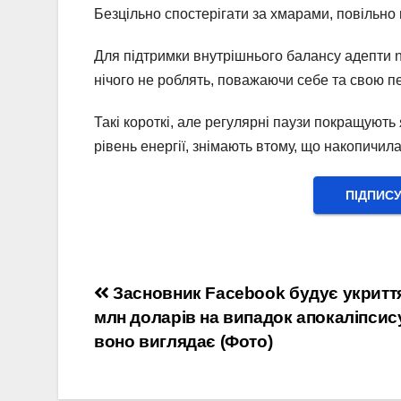
Безцільно спостерігати за хмарами, повільно 
Для підтримки внутрішнього балансу адепти n
нічого не роблять, поважаючи себе та свою п
Такі короткі, але регулярні паузи покращують
рівень енергії, знімають втому, що накопичила
ПІДПИС
Навігація
Засновник Facebook будує укриття
млн доларів на випадок апокаліпсису
записів
воно виглядає (Фото)