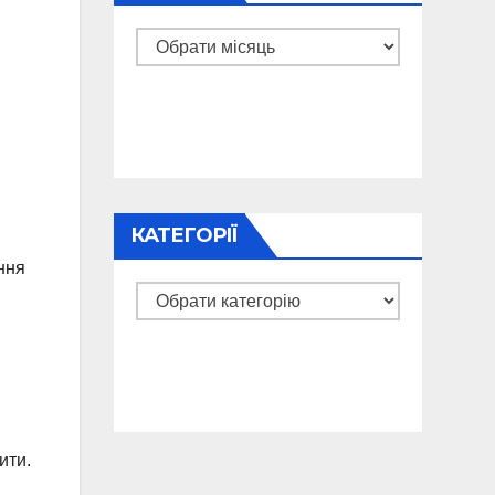
Архіви
КАТЕГОРІЇ
ння
Категорії
ити.