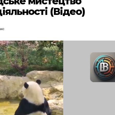
ндське мистецтво
іяльності (Відео)
акс