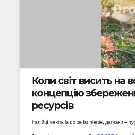
Коли світ висить на 
концепцію збереженн
ресурсів
Італійці мають la dolce far niente, датчани – h