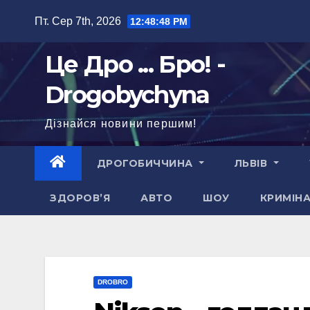
Перейти
Пт. Сер 7th, 2026
12:48:49 PM
до
вмісту
Це Дро ... Бро! -
Drogobychyna
Дізнайся новини першим!
ДРОГОБИЧЧИНА
ЛЬВІВ
ЗДОРОВ’Я
АВТО
ШОУ
КРИМІН
DROBRO