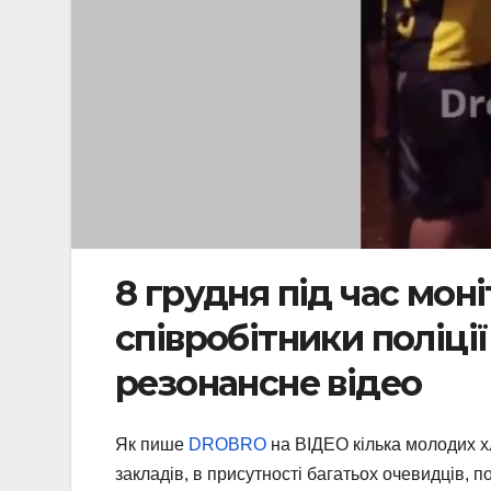
8 грудня під час мон
співробітники поліці
резонансне відео
Як пише
DROBRO
на ВІДЕО кілька молодих хл
закладів, в присутності багатьох очевидців, п