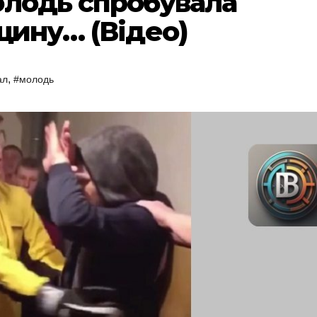
олодь спробувала
щину… (Відео)
,
ал
#молодь