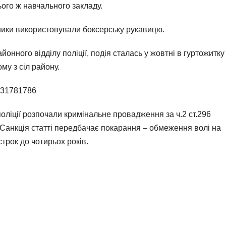
ого ж навчального закладу.
ики використовували боксерську рукавицю.
онного відділу поліції, подія сталась у жовтні в гуртожитку
у з сіл району.
5331781786
поліції розпочали кримінальне провадження за ч.2 ст.296
. Санкція статті передбачає покарання – обмеження волі на
строк до чотирьох років.