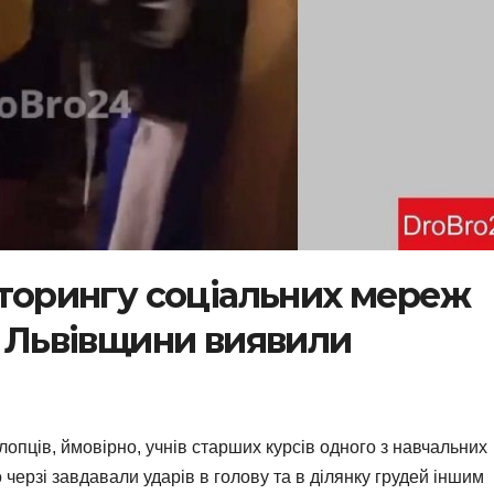
іторингу соціальних мереж
ї Львівщини виявили
опців, ймовірно, учнів старших курсів одного з навчальних
о черзі завдавали ударів в голову та в ділянку грудей іншим