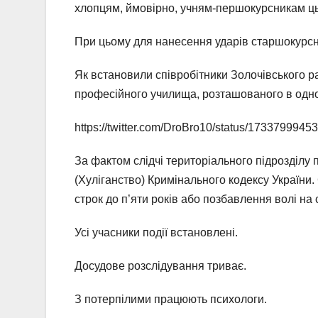
хлопцям, ймовірно, учням-першокурсникам ць
При цьому для нанесення ударів старшокурсн
Як встановили співробітники Золочівського рай
професійного училища, розташованого в одном
https://twitter.com/DroBro10/status/173379994
За фактом слідчі територіального підрозділу 
(Хуліганство) Кримінального кодексу України
строк до п’яти років або позбавлення волі на 
Усі учасники події встановлені.
Досудове розслідування триває.
З потерпілими працюють психологи.