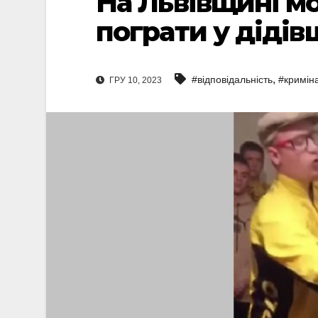
На Львівщині м
пограти у дідів
,
#відповідальність
#кримін
ГРУ 10, 2023