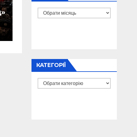
д»
Архіви
КАТЕГОРІЇ
Категорії