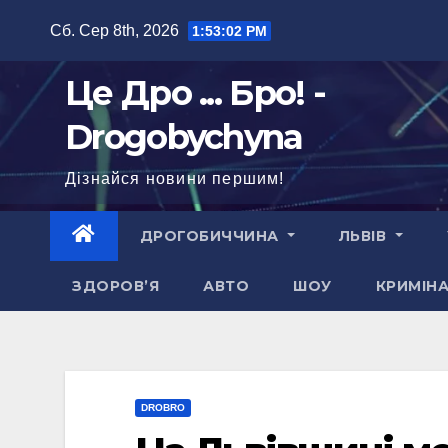
Перейти
Сб. Сер 8th, 2026
1:53:03 PM
до
вмісту
Це Дро ... Бро! -
Drogobychyna
Дізнайся новини першим!
ДРОГОБИЧЧИНА
ЛЬВІВ
ЗДОРОВ’Я
АВТО
ШОУ
КРИМІН
DROBRO