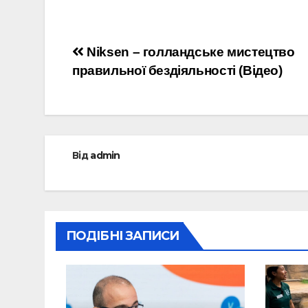
Навігація
Niksen – голландське мистецтво
правильної бездіяльності (Відео)
записів
Від
admin
ПОДІБНІ ЗАПИСИ