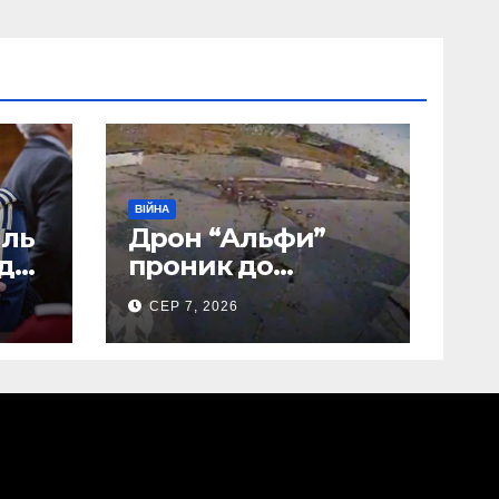
ВІЙНА
иль
Дрон “Альфи”
 до
проник до
Донецького
СЕР 7, 2026
аеропорту та
спалив “Шахед”
ще до запуску