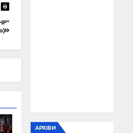
ДНР”
о)
АРХІВИ