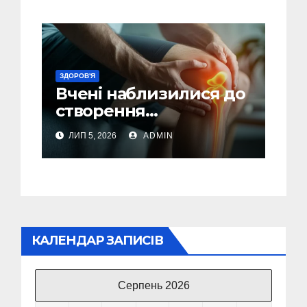
ЗДОРОВ'Я
Вчені наблизилися до
створення
революційного
ЛИП 5, 2026
ADMIN
лікування
остеоартриту
КАЛЕНДАР ЗАПИСІВ
Серпень 2026