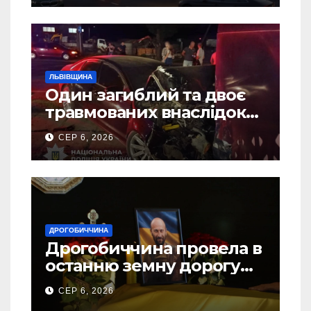
ЛЬВІВЩИНА
Один загиблий та двоє
травмованих внаслідок
ДТП на Самбірщині
СЕР 6, 2026
ДРОГОБИЧЧИНА
Дрогобиччина провела в
останню земну дорогу
свого Захисника – Олега
СЕР 6, 2026
Торського