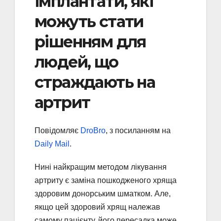
імплантати, які
можуть стати
рішенням для
людей, що
страждають на
артрит
Повідомляє
DroBro
, з посиланням на
Daily Mail
.
Нині найкращим методом лікування
артриту є заміна пошкодженого хряща
здоровим донорським шматком. Але,
якщо цей здоровий хрящ належав
самому пацієнту, його пересадка може