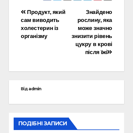
Навігація
Продукт, який
Знайдено
сам виводить
рослину, яка
записів
холестерин із
може значно
організму
знизити рівень
цукру в крові
після їжі
Від
admin
ПОДІБНІ ЗАПИСИ