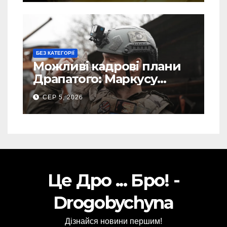
БЕЗ КАТЕГОРІЇ
Можливі кадрові плани
Драпатого: Маркусу
пророкують важливу
СЕР 5, 2026
посаду у ЗСУ
Це Дро ... Бро! -
Drogobychyna
Дізнайся новини першим!