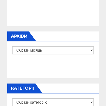
АРХІВИ
Архіви
КАТЕГОРІЇ
Категорії