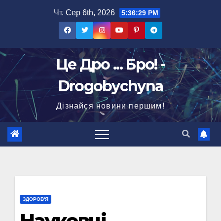
Перейти
Чт. Сер 6th, 2026
5:36:29 PM
до
вмісту
Це Дро ... Бро! -
Drogobychyna
Дізнайся новини першим!
ЗДОРОВ'Я
Науковці