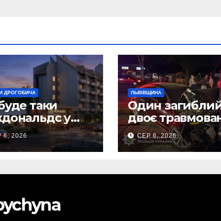
И ДРОГОБИЧА
ЛЬВІВЩИНА
буде таки
Один загиблий
дональдс у
двоє травмова
гобичі? (Фото)
внаслідок ДТП 
 6, 2026
СЕР 6, 2026
Самбірщині
obychyna