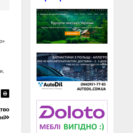
р»
и,
цтво
ні