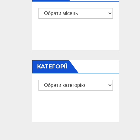
Архіви
КАТЕГОРІЇ
Категорії