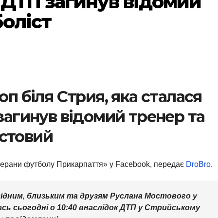
 ДТП загинув відомий
боліст
оп біля Стрия, яка сталася
 загинув відомий тренер та
стовий
ерани футболу Прикарпаття» у Facebook, передає
DroBro
.
ідним, близьким та друзям Руслана Мостового у
лась сьогодні о 10:40 внаслідок ДТП у Стрийському