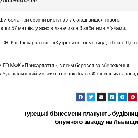
у повідомленні.
футболу. Три сезони виступав у складі вищолігового
вщи 57 матчів, у яких відзначився 3 забитими м’ячами.
 – ФСК «Прикарпаття», «Хутровик» Тисмениця, «Техно-Цент
ом ГО МФК «Прикарпаття», з яким боровся за збереження
ку був звільнений міським головою Івано-Франківська з посад
Турецькі бізнесмени планують будівни
бітумного заводу на Львівщи