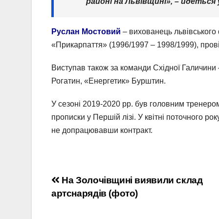
районі на Львівщині», – йдеться 
Руслан Мостовий
– вихованець львівського 
«Прикарпаття» (1996/1997 – 1998/1999), прові
Виступав також за команди Східної Галичини
Рогатин, «Енергетик» Бурштин.
У сезоні 2019-2020 рр. був головним тренер
прописки у Першій лізі. У квітні поточного ро
не допрацювавши контракт.
Навігація
На Золочівщині виявили склад
артснарядів (фото)
записів