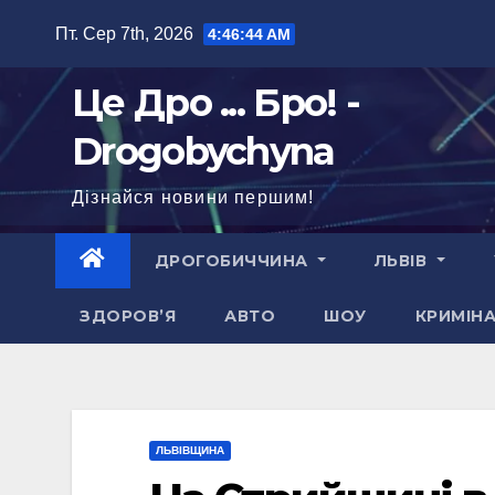
Перейти
Пт. Сер 7th, 2026
4:46:45 AM
до
вмісту
Це Дро ... Бро! -
Drogobychyna
Дізнайся новини першим!
ДРОГОБИЧЧИНА
ЛЬВІВ
ЗДОРОВ’Я
АВТО
ШОУ
КРИМІН
ЛЬВІВЩИНА