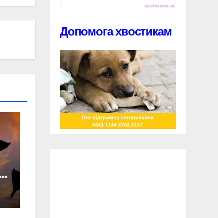
Допомога хвостикам
У