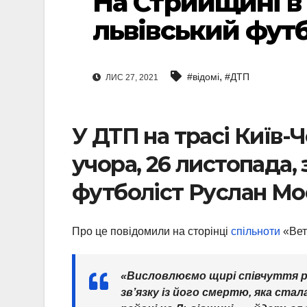
На Стрийщині в
львівський фут
,
#відомі
#ДТП
ЛИС 27, 2021
У ДТП на трасі Київ-Ч
учора, 26 листопада,
футболіст Руслан Мо
Про це повідомили на сторінці
спільноти
«Вет
«Висловлюємо щирі співчуття р
зв’язку із його смертю, яка ста