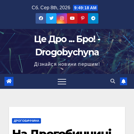
Перейти
Сб. Сер 8th, 2026
9:49:19 AM
до
вмісту
Це Дро ... Бро! -
Drogobychyna
Дізнайся новини першим!
ДРОГОБИЧЧИНА
На Дрогобиччині