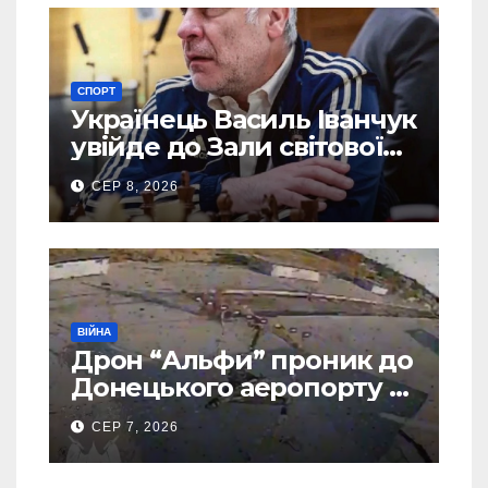
СПОРТ
Українець Василь Іванчук
увійде до Зали світової
шахової слави
СЕР 8, 2026
ВІЙНА
Дрон “Альфи” проник до
Донецького аеропорту та
спалив “Шахед” ще до
СЕР 7, 2026
запуску