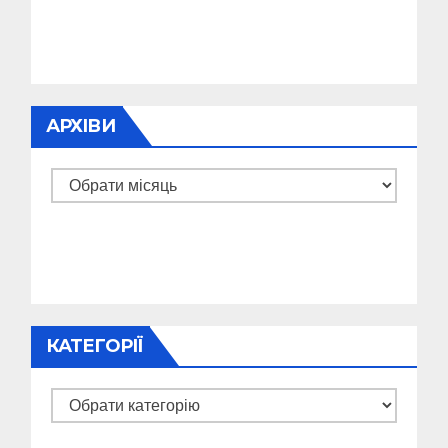
АРХІВИ
Архіви
КАТЕГОРІЇ
Категорії