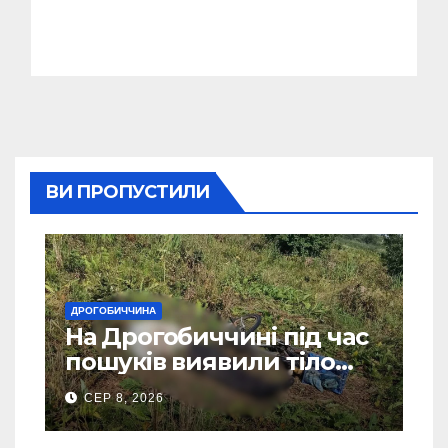
ВИ ПРОПУСТИЛИ
ДРОГОБИЧЧИНА
На Дрогобиччині під час
пошуків виявили тіло
зниклого чоловіка
СЕР 8, 2026