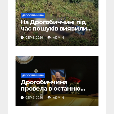
ДРОГОБИЧЧИНА
На Дрогобиччині під
час пошуків виявили
тіло зниклого чоловіка
СЕР 8, 2026
ADMIN
ДРОГОБИЧЧИНА
Дрогобиччина
провела в останню
земну дорогу свого
СЕР 6, 2026
ADMIN
Захисника – Олега
Торського