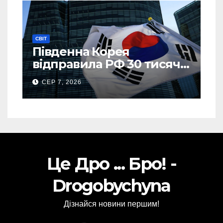
СВІТ
Південна Корея
відправила РФ 30 тисяч
тонн авіапалива
СЕР 7, 2026
Це Дро ... Бро! -
Drogobychyna
Дізнайся новини першим!