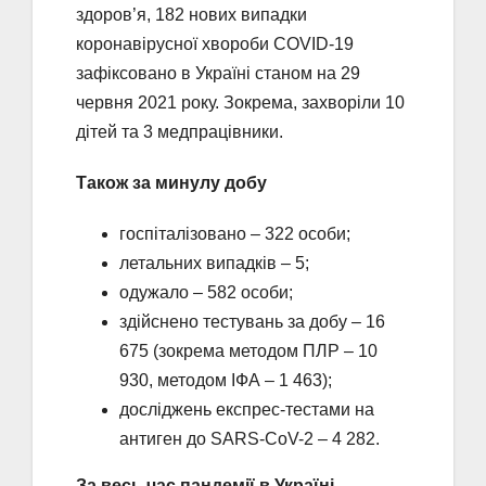
здоров’я, 182 нових випадки
коронавірусної хвороби COVID-19
зафіксовано в Україні станом на 29
червня 2021 року. Зокрема, захворіли 10
дітей та 3 медпрацівники.
Також за минулу добу
госпіталізовано – 322 особи;
летальних випадків – 5;
одужало – 582 особи;
здійснено тестувань за добу – 16
675 (зокрема методом ПЛР – 10
930, методом ІФА – 1 463);
досліджень експрес-тестами на
антиген до SARS-CoV-2 – 4 282.
За весь час пандемії в Україні