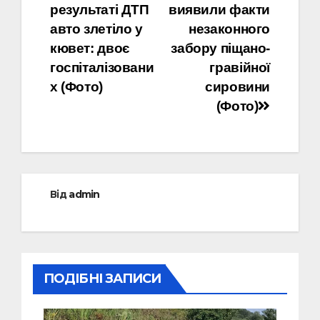
записів
результаті ДТП
виявили факти
авто злетіло у
незаконного
кювет: двоє
забору піщано-
госпіталізовани
гравійної
х (Фото)
сировини
(Фото)
Від
admin
ПОДІБНІ ЗАПИСИ