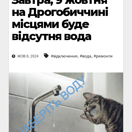
на Дрогобиччині
місцями буде
відсутня вода
,
,
#відключення
#вода
#ремонти
ЖОВ 8, 2024