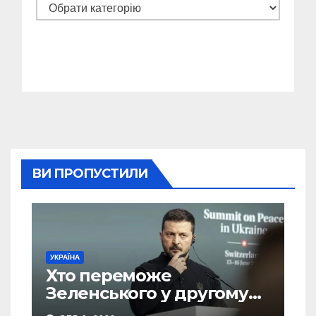
Категорії
ВИ ПРОПУСТИЛИ
УКРАЇНА
Хто переможе
Зеленського у другому
турі виборів президента