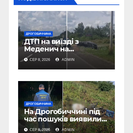
ДРОГОБИЧЧИНА
ДТП на виїзді з
Меденич на
Дрогобиччині (Відео)
СЕР 8, 2026
ADMIN
ДРОГОБИЧЧИНА
На Дрогобиччині під
час пошуків виявили
тіло зниклого чоловіка
СЕР 8, 2026
ADMIN