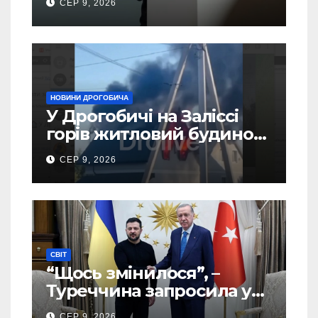
СЕР 9, 2026
України – новий рейтинг
SOCIS
НОВИНИ ДРОГОБИЧА
У Дрогобичі на Заліссі
горів житловий будинок
(Відео)
СЕР 9, 2026
СВІТ
“Щось змінилося”, –
Туреччина запросила у
США дозвіл передати
СЕР 9, 2026