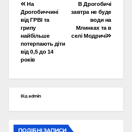
Навігація
На
В Дрогобичі
Дрогобиччині
завтра не буде
записів
від ГРВІ та
води на
грипу
Млинках та в
найбільше
селі Модричі
потерпають діти
від 0,5 до 14
років
Від
admin
ПОДІБНІ ЗАПИСИ