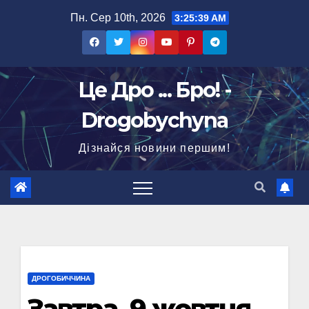
Перейти
Пн. Сер 10th, 2026
3:25:40 AM
до
вмісту
Це Дро ... Бро! -
Drogobychyna
Дізнайся новини першим!
ДРОГОБИЧЧИНА
Завтра, 9 жовтня