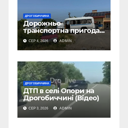
ДРОГОБИЧЧИНА
Дорожньо-
транспортна пригода
у селі Попелі на
СЕР 4, 2026
ADMIN
Дрогобиччині
ДРОГОБИЧЧИНА
ДТП в селі Опори на
Дрогобиччині (Відео)
СЕР 3, 2026
ADMIN