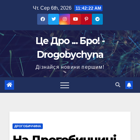
Перейти
Чт. Сер 6th, 2026
11:42:23 AM
до
вмісту
Це Дро ... Бро! -
Drogobychyna
Дізнайся новини першим!
ДРОГОБИЧЧИНА
На Дрогобиччині