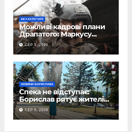
БЕЗ КАТЕГОРІЇ
Можливі кадрові плани
Драпатого: Маркусу
пророкують важливу
СЕР 5, 2026
посаду у ЗСУ
НОВИНИ БОРИСЛАВА
Спека не відступає:
Борислав рятує жителів
від рекордної спеки
СЕР 5, 2026
(Фото)