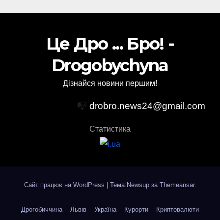
Це Дро ... Бро! -
Drogobychyna
Дізнайся новини першим!
📭
drobro.news24@gmail.com
Статистика
Сайт працює на WordPress
|
Тема:Newsup за
Themeansar
.
Дрогобиччина
Львів
Україна
Курорти
Криптовалюти