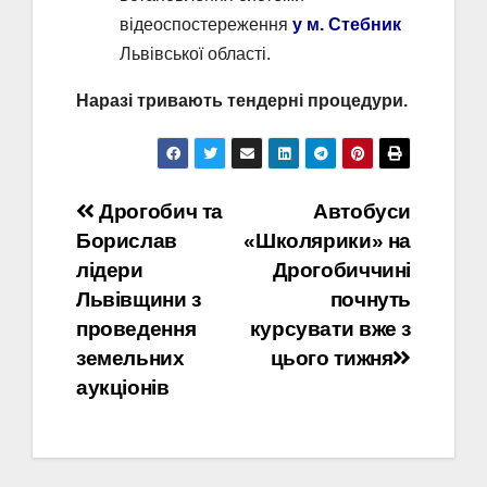
відеоспостереження
у м. Стебник
Львівської області.
Наразі тривають тендерні процедури.
Навігація
Дрогобич та
Автобуси
Борислав
«Школярики» на
записів
лідери
Дрогобиччині
Львівщини з
почнуть
проведення
курсувати вже з
земельних
цього тижня
аукціонів