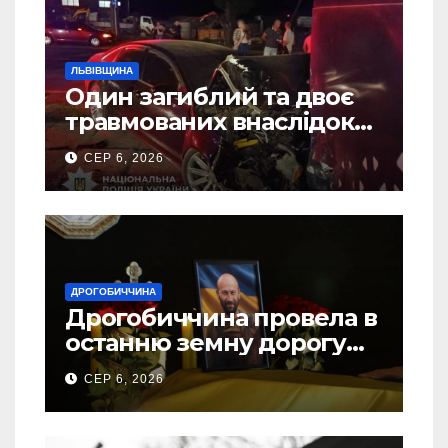
ЛЬВІВЩИНА
Один загиблий та двоє
травмованих внаслідок
ДТП на Самбірщині
СЕР 6, 2026
ДРОГОБИЧЧИНА
Дрогобиччина провела в
останню земну дорогу
свого Захисника – Олега
СЕР 6, 2026
Торського